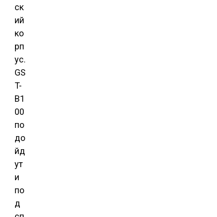
ск
ий
ко
рп
ус.
GS
T-
B1
00
по
до
йд
ут
и
по
д
сп