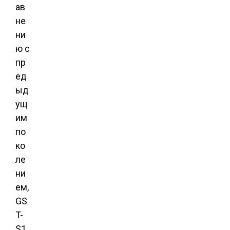
ав
не
ни
ю с
пр
ед
ыд
ущ
им
по
ко
ле
ни
ем,
GS
T-
S1