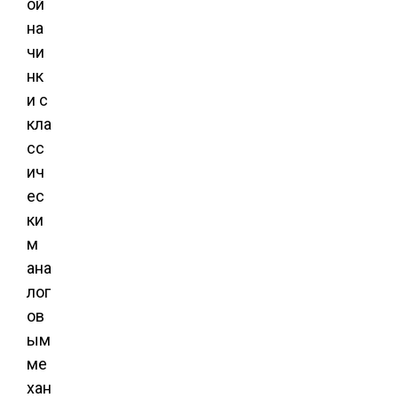
ой
на
чи
нк
и с
кла
сс
ич
ес
ки
м
ана
лог
ов
ым
ме
хан