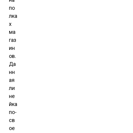
по
лка
х
ма
газ
ин
ов.
Да
нн
ая
ли
не
йка
по-
св
ое