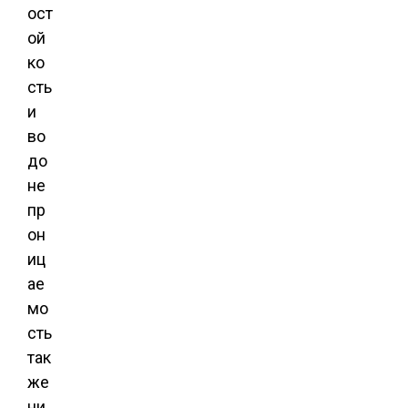
ост
ой
ко
сть
и
во
до
не
пр
он
иц
ае
мо
сть
так
же
ни