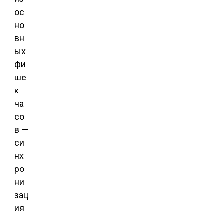
ос
но
вн
ых
фи
ше
к
ча
со
в —
си
нх
ро
ни
зац
ия