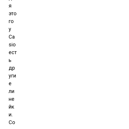
я
это
го
у
Ca
sio
ест
ь
др
уги
е
ли
не
йк
и.
Со