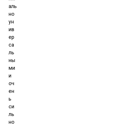
аль
но
ун
ив
ер
са
ль
ны
ми
и
оч
ен
ь
си
ль
но