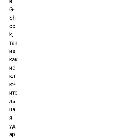
в
G-
Sh
oc
k,
так
ие
как
ис
кл
юч
ите
ль
на
я
уд
ар