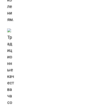
ле
ни
ям.
Тр
ад
иц
ио
нн
ые
кач
ест
ва
ча
со