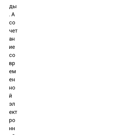
ды
. А
со
чет
ан
ие
со
вр
ем
ен
но
й
эл
ект
ро
нн