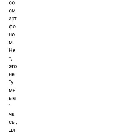
со
см
арт
фо
но
м.
Не
т,
это
не
“у
мн
ые
”
ча
сы,
дл