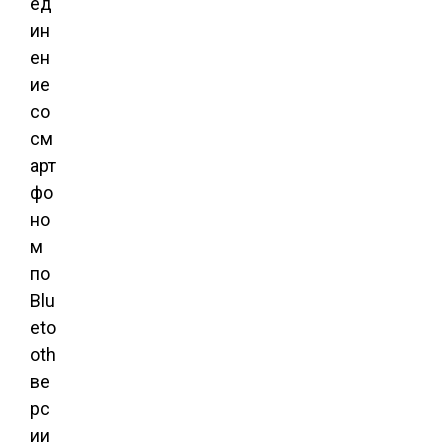
ед
ин
ен
ие
со
см
арт
фо
но
м
по
Blu
eto
oth
ве
рс
ии