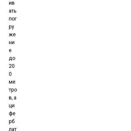
ив
ать
пог
ру
же
ни
е
до
20
0
ме
тро
в, а
ци
фе
рб
лат