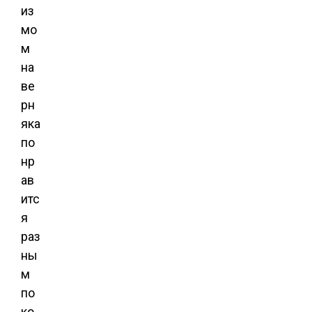
из
мо
м
на
ве
рн
яка
по
нр
ав
итс
я
раз
ны
м
по
ко