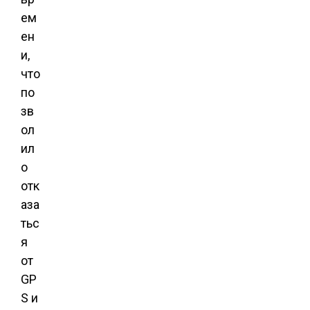
ем
ен
и,
что
по
зв
ол
ил
о
отк
аза
тьс
я
от
GP
S и