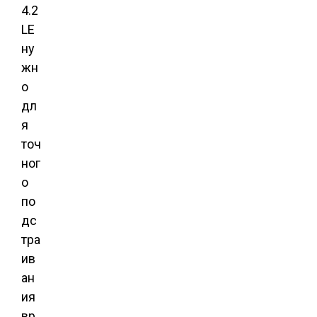
4.2
LE
ну
жн
о
дл
я
точ
ног
о
по
дс
тра
ив
ан
ия
вр