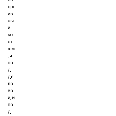
орт
ив
ны
й
ко
ст
юм
, и
по
д
де
ло
во
й, и
по
д