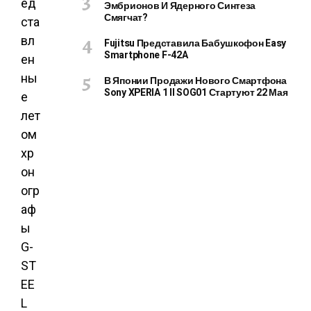
ед
Эмбрионов И Ядерного Синтеза
Смягчат?
ста
вл
Fujitsu Представила Бабушкофон Easy
Smartphone F-42A
ен
ны
В Японии Продажи Нового Смартфона
Sony XPERIA 1 II SOG01 Стартуют 22 Мая
е
лет
ом
хр
он
огр
аф
ы
G-
ST
EE
L