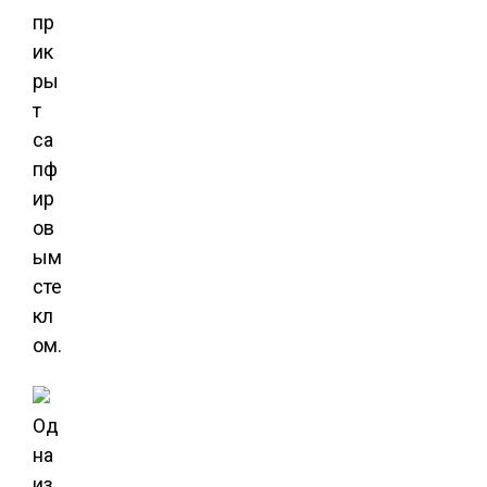
пр
ик
ры
т
са
пф
ир
ов
ым
сте
кл
ом.
Од
на
из