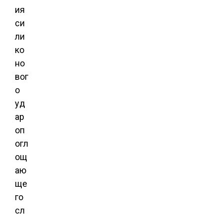
ия
си
ли
ко
но
вог
о
уд
ар
оп
огл
ощ
аю
ще
го
сл