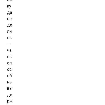
ку
да
не
де
ли
сь
—
ча
сы
сп
ос
об
ны
вы
де
рж