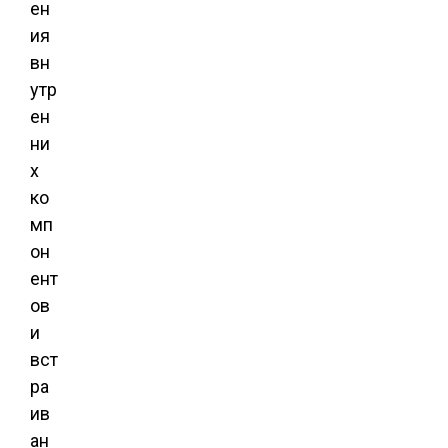
ен
ия
вн
утр
ен
ни
х
ко
мп
он
ент
ов
и
вст
ра
ив
ан