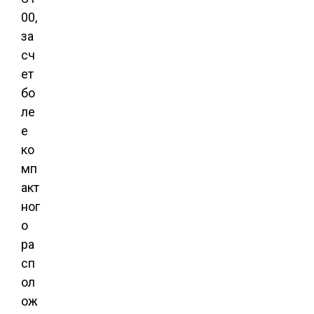
00,
за
сч
ет
бо
ле
е
ко
мп
акт
ног
о
ра
сп
ол
ож