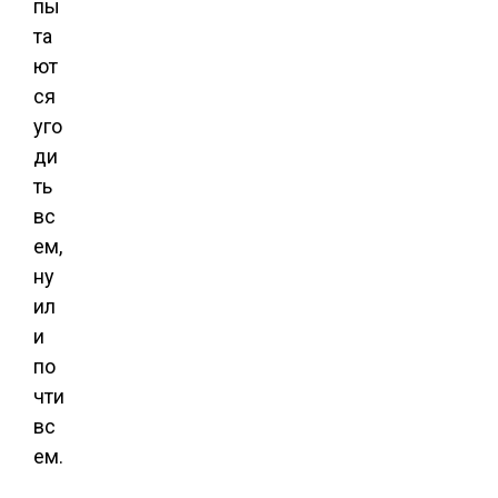
пы
та
ют
ся
уго
ди
ть
вс
ем,
ну
ил
и
по
чти
вс
ем.