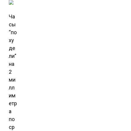
Ча
сы
“по
ху
де
ли”
на
2
ми
лл
им
етр
а
по
ср