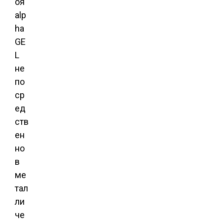
оя
alp
ha
GE
L
не
по
ср
ед
ств
ен
но
в
ме
тал
ли
че