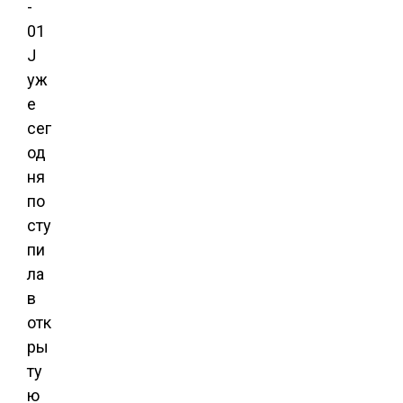
-
01
J
уж
е
сег
од
ня
по
сту
пи
ла
в
отк
ры
ту
ю