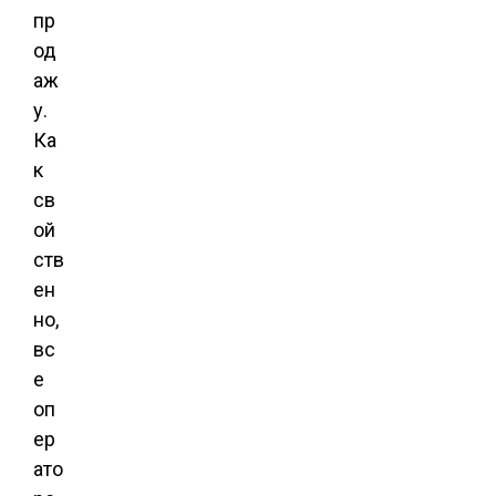
пр
од
аж
у.
Ка
к
св
ой
ств
ен
но,
вс
е
оп
ер
ато