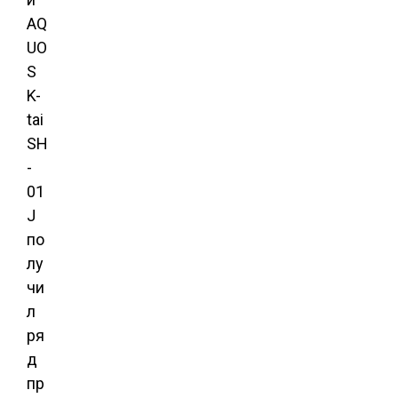
AQ
UO
S
K-
tai
SH
-
01
J
по
лу
чи
л
ря
д
пр