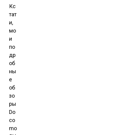
Кс
тат
и,
мо
и
по
др
об
ны
е
об
зо
ры
Do
co
mo