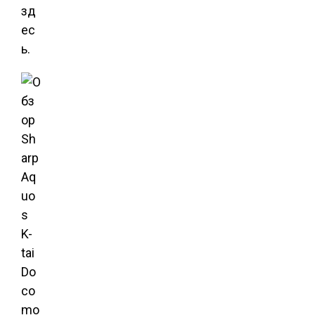
зд
ес
ь.