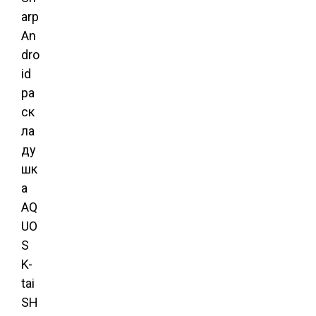
arp
An
dro
id
ра
ск
ла
ду
шк
а
AQ
UO
S
K-
tai
SH