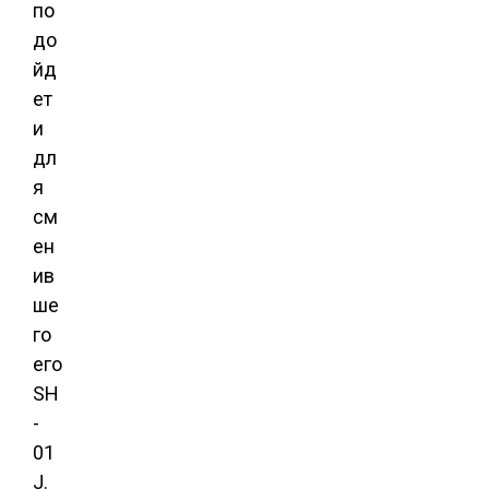
по
до
йд
ет
и
дл
я
см
ен
ив
ше
го
его
SH
-
01
J.