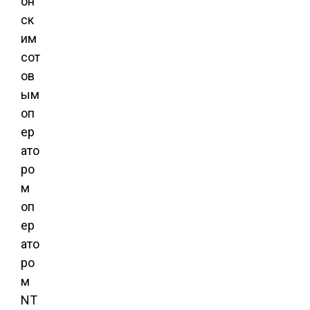
он
ск
им
сот
ов
ым
оп
ер
ато
ро
м
оп
ер
ато
ро
м
NT