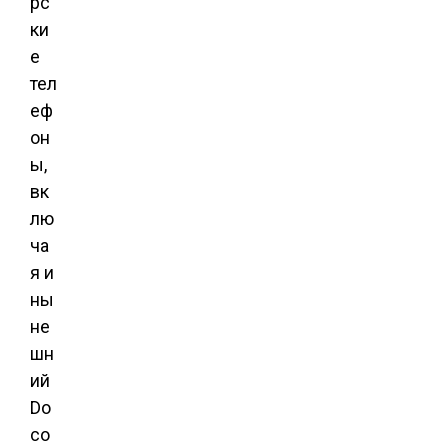
рс
ки
е
тел
еф
он
ы,
вк
лю
ча
я и
ны
не
шн
ий
Do
co