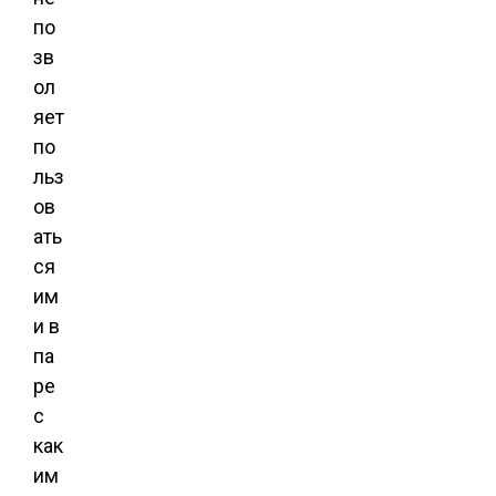
по
зв
ол
яет
по
льз
ов
ать
ся
им
и в
па
ре
с
как
им