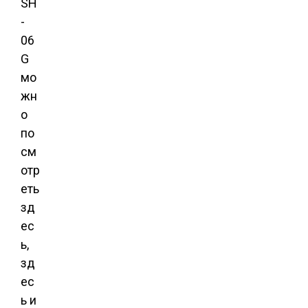
SH
-
06
G
мо
жн
о
по
см
отр
еть
зд
ес
ь,
зд
ес
ь и