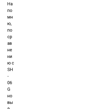
На
по
мн
ю,
по
ср
ав
не
ни
ю с
SH
-
06
G
но
вы
й