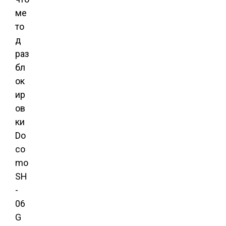
ме
то
д
раз
бл
ок
ир
ов
ки
Do
co
mo
SH
-
06
G