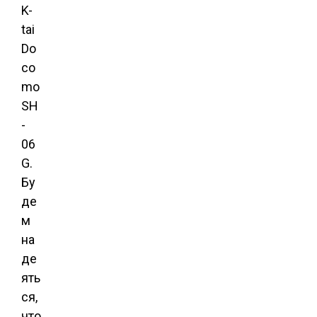
K-
tai
Do
co
mo
SH
-
06
G.
Бу
де
м
на
де
ять
ся,
что