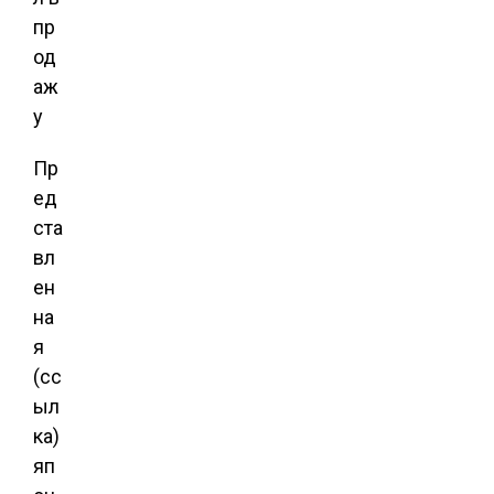
Пр
ед
ста
вл
ен
на
я
(сс
ыл
ка)
яп