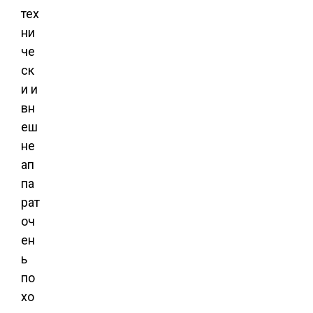
тех
ни
че
ск
и и
вн
еш
не
ап
па
рат
оч
ен
ь
по
хо