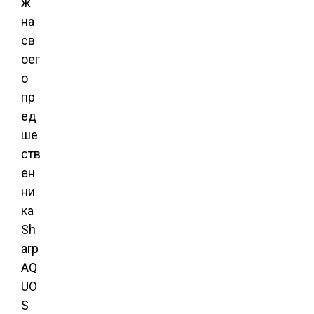
ж
на
св
оег
о
пр
ед
ше
ств
ен
ни
ка
Sh
arp
AQ
UO
S