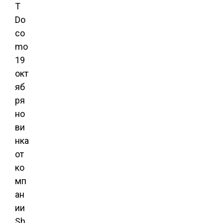
T
Do
co
mo
19
окт
яб
ря
но
ви
нка
от
ко
мп
ан
ии
Sh