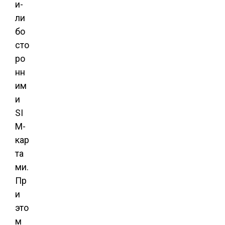
и-
ли
бо
сто
ро
нн
им
и
SI
M-
кар
та
ми.
Пр
и
это
м