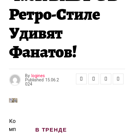
Ретро-Стиле
Удивят
Фанатов!
By
logines
Published
15.06.2
024
Ко
мп
В ТРЕНДЕ