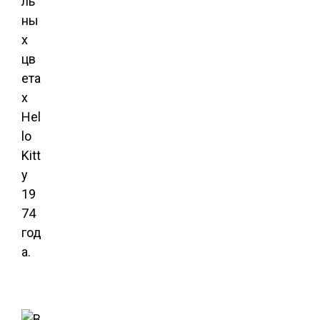
ль
ны
х
цв
ета
х
Hel
lo
Kitt
y
19
74
год
а.