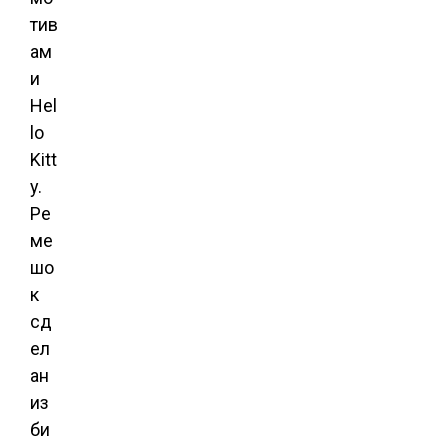
тив
ам
и
Hel
lo
Kitt
y.
Ре
ме
шо
к
сд
ел
ан
из
би