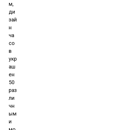
м,
ди
зай
н
ча
со
в
укр
аш
ен
50
раз
ли
чн
ым
и
мо