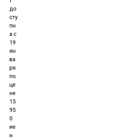
т
до
сту
пн
а с
19
ян
ва
ря
по
це
не
15
95
0
ие
н