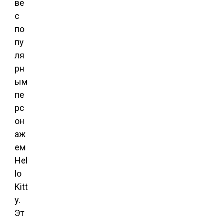
ве
с
по
пу
ля
рн
ым
пе
рс
он
аж
ем
Hel
lo
Kitt
y.
Эт