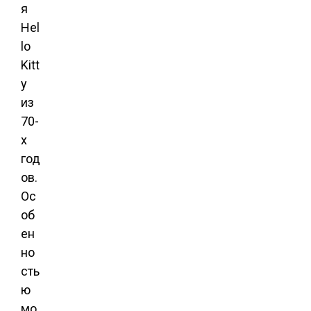
я
Hel
lo
Kitt
y
из
70-
х
год
ов.
Ос
об
ен
но
сть
ю
мо