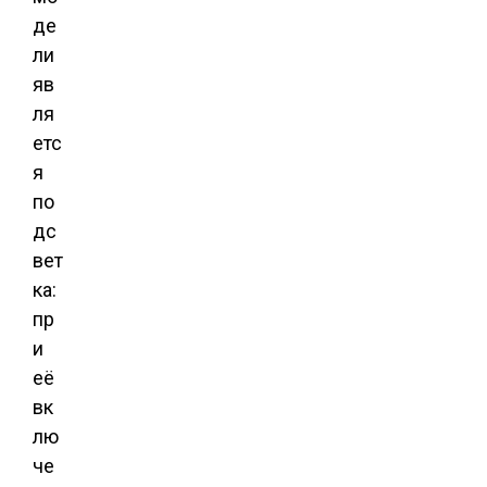
де
ли
яв
ля
етс
я
по
дс
вет
ка:
пр
и
её
вк
лю
че