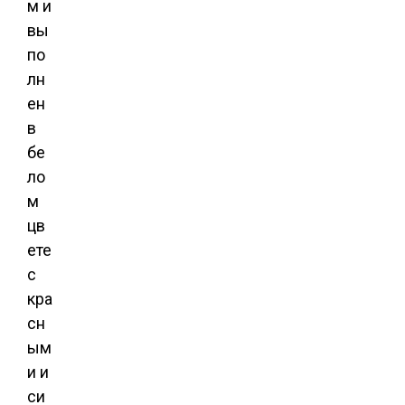
м и
вы
по
лн
ен
в
бе
ло
м
цв
ете
с
кра
сн
ым
и и
си