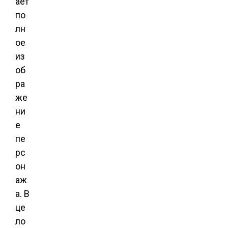
аёт
по
лн
ое
из
об
ра
же
ни
е
пе
рс
он
аж
а. В
це
ло