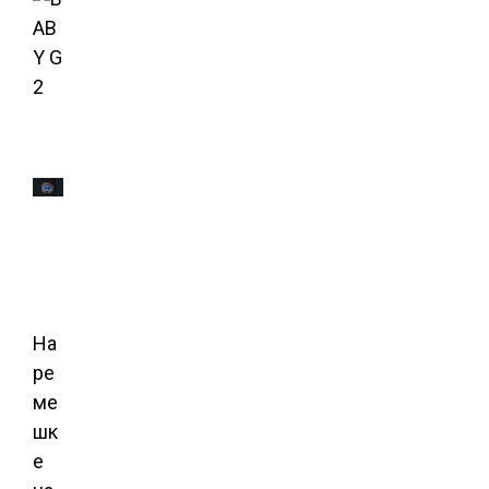
На
ре
ме
шк
е