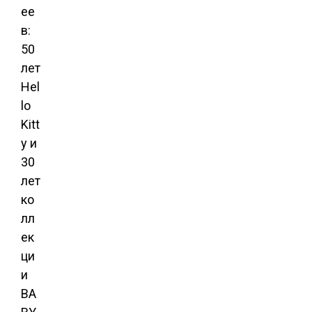
ее
в:
50
лет
Hel
lo
Kitt
y и
30
лет
ко
лл
ек
ци
и
BA