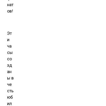
Эт
и
ча
сы
со
зд
ан
ы в
че
сть
юб
ил