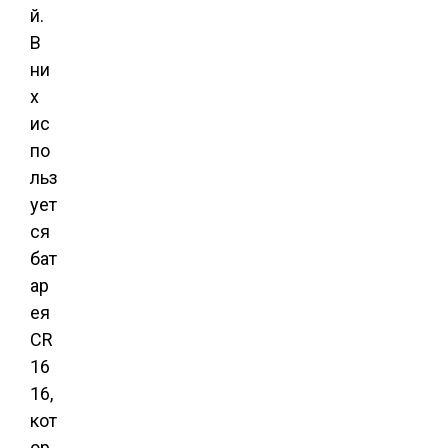
й.
В
ни
х
ис
по
льз
ует
ся
бат
ар
ея
CR
16
16,
кот
ор