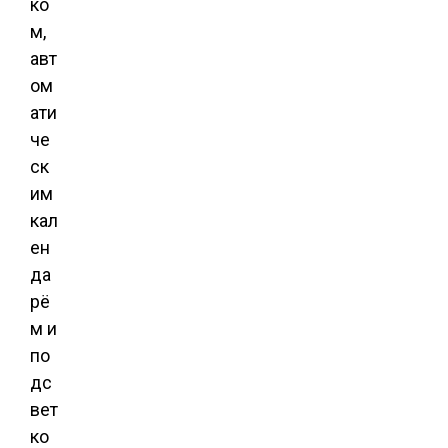
ко
м,
авт
ом
ати
че
ск
им
кал
ен
да
рё
м и
по
дс
вет
ко