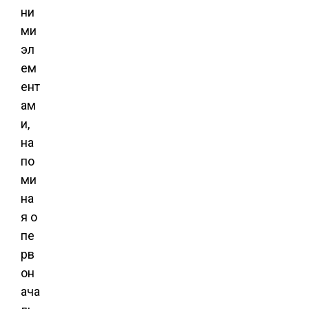
ни
ми
эл
ем
ент
ам
и,
на
по
ми
на
я о
пе
рв
он
ача