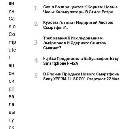
ан
Casio Возвращается К Корням: Новые
ия
Часы-Калькуляторы В Стиле Ретро
Ca
Kyocera Готовит Недорогой Android
sio
Смартфон?..
Co
Требования К Исследованиям
mp
Эмбрионов И Ядерного Синтеза
Смягчат?
ute
r
Fujitsu Представила Бабушкофон Easy
Smartphone F-42A
ан
он
В Японии Продажи Нового Смартфона
Sony XPERIA 1 II SOG01 Стартуют 22 Мая
си
ро
ва
ла
вы
пу
ск