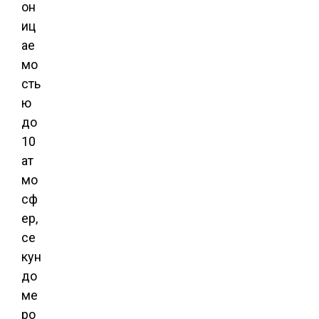
он
иц
ае
мо
сть
ю
до
10
ат
мо
сф
ер,
се
кун
до
ме
ро