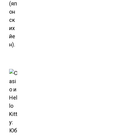
(яп
он
ск
их
йе
н).