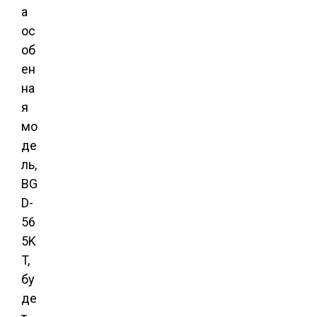
а
ос
об
ен
на
я
мо
де
ль,
BG
D-
56
5K
T,
бу
де