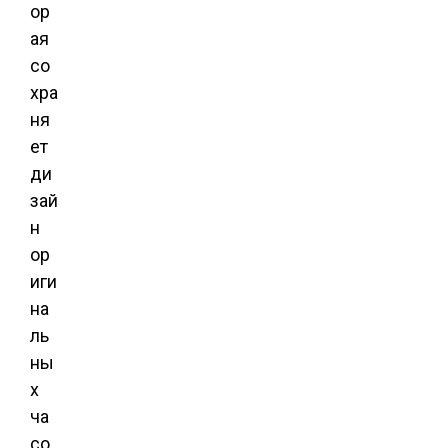
ор
ая
со
хра
ня
ет
ди
зай
н
ор
иги
на
ль
ны
х
ча
со