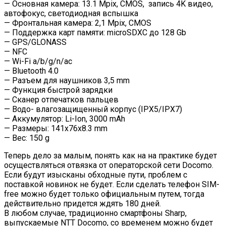
— Основная камера: 13.1 Mpix, CMOS, запись 4K видео,
автофокус, светодиодная вспышка
— Фронтальная камера: 2,1 Mpix, CMOS
— Поддержка карт памяти: microSDXC до 128 Gb
— GPS/GLONASS
— NFC
— Wi-Fi a/b/g/n/ac
— Bluetooth 4.0
— Разъем для наушников 3,5 mm
— Функция быстрой зарядки
— Сканер отпечатков пальцев
— Водо- влагозащищенный корпус (IPX5/IPX7)
— Аккумулятор: Li-Ion, 3000 mAh
— Размеры: 141x76x8.3 mm
— Вес: 150 g
Теперь дело за малым, понять как на на практике будет
осуществляться отвязка от операторской сети Docomo.
Если будут изысканы обходные пути, проблем с
поставкой новинок не будет. Если сделать телефон SIM-
free можно будет только официальным путем, тогда
действительно придется ждять 180 дней.
В любом случае, традиционно смартфоны Sharp,
выпускаемые NTT Docomo, со временем можно будет