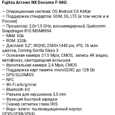
Fujitsu Arrows NX Docomo F-04G:
— Операционная система: OS Android 5.0 KitKat
— Поддержка стандартов: GSM, 3G, LTE (в том числе и в
России)
— Процессор: 2,0+1,5 GHz, восьмиядерный, Qualcomm
Snapdragon 810 MSM8994
— RAM: 3Gb
— ROM: 32Gb
— Дисплей: 5,2″, WQHD, 2560×1440 pix, IPS, 16 млн
цветов, Corning Gorilla Glass 3
— Основная камера: 21.5 Mpix, CMOS, запись 4K видео,
автофокус, светодиодная вспышка
— Фронтальная камера: 2,4 Mpix, CMOS
— Поддержка карт памяти: microSDXC до 128 Gb
— GPS/GLONASS
— NFC
— Wi-Fi a/b/g/n/ac
— Bluetooth 4.0
— Разъем для наушников 3,5 mm
— Функция быстрой зарядки
— Сканер сетчатки глаза IRIS
— Водо- влаго- пылезащищенный корпус
(IPX5/IPX8/IP6X)