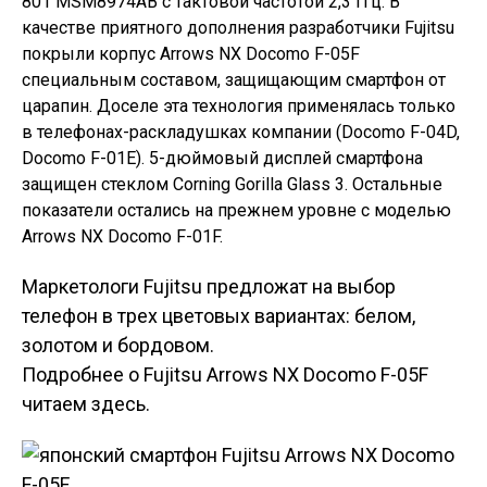
801 MSM8974AB с тактовой частотой 2,3 Ггц. В
качестве приятного дополнения разработчики Fujitsu
покрыли корпус Arrows NX Docomo F-05F
специальным составом, защищающим смартфон от
царапин. Доселе эта технология применялась только
в телефонах-раскладушках компании (Docomo F-04D,
Docomo F-01E).
5-дюймовый дисплей смартфона
защищен стеклом Corning Gorilla Glass 3.
Остальные
показатели остались на прежнем уровне с моделью
Arrows NX Docomo F-01F.
Маркетологи Fujitsu предложат на выбор
телефон в трех цветовых вариантах: белом,
золотом и бордовом.
Подробнее о Fujitsu Arrows NX Docomo F-05F
читаем здесь.