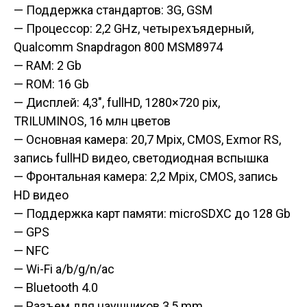
— Поддержка стандартов: 3G, GSM
— Процессор: 2,2 GHz, четырехъядерный,
Qualcomm Snapdragon 800 MSM8974
— RAM: 2 Gb
— ROM: 16 Gb
— Дисплей: 4,3″, fullHD, 1280×720 pix,
TRILUMINOS, 16 млн цветов
— Основная камера: 20,7 Mpix, CMOS, Exmor RS,
запись fullHD видео, светодиодная вспышка
— Фронтальная камера: 2,2 Mpix, CMOS, запись
HD видео
— Поддержка карт памяти: microSDXC до 128 Gb
— GPS
— NFC
— Wi-Fi a/b/g/n/ac
— Bluetooth 4.0
— Разъем для наушников 3,5 mm