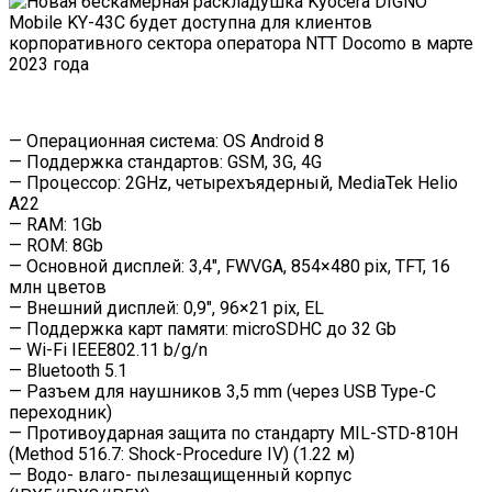
— Операционная система: OS Android 8
— Поддержка стандартов: GSM, 3G, 4G
— Процессор: 2GHz, четырехъядерный, MediaTek Helio
A22
— RAM: 1Gb
— ROM: 8Gb
— Основной дисплей: 3,4″, FWVGA, 854×480 pix, TFT, 16
млн цветов
— Внешний дисплей: 0,9″, 96×21 pix, EL
— Поддержка карт памяти: microSDHC до 32 Gb
— Wi-Fi IEEE802.11 b/g/n
— Bluetooth 5.1
— Разъем для наушников 3,5 mm (через USB Type-C
переходник)
— Противоударная защита по стандарту MIL-STD-810H
(Method 516.7: Shock-Procedure IV) (1.22 м)
— Водо- влаго- пылезащищенный корпус