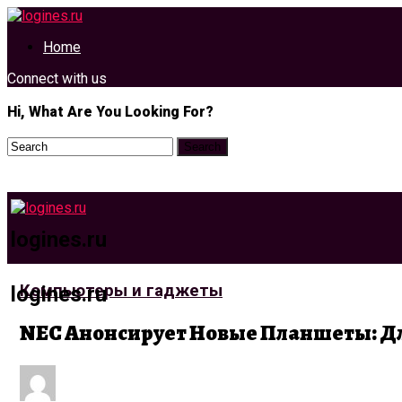
Home
Connect with us
Hi, What Are You Looking For?
logines.ru
Компьютеры и гаджеты
logines.ru
NEC Анонсирует Новые Планшеты: Дл