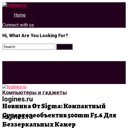
Home
Connect with us
Hi, What Are You Looking For?
Компьютеры и гаджеты
logines.ru
Новинка От Sigma: Компактный
Супертелеобъектив 500mm F5.6 Для
logines.ru
Беззеркальных Камер