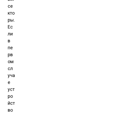
се
кто
ры.
Ес
ли
в
пе
рв
ом
сл
уча
е
уст
ро
йст
во