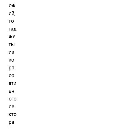
ож
ий,
то
гад
же
ты
из
ко
рп
ор
ати
вн
ого
се
кто
ра