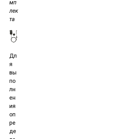
мп
лек
та
Дл
я
вы
по
лн
ен
ия
оп
ре
де