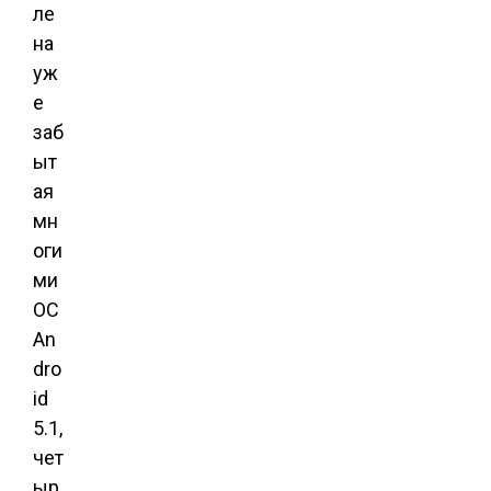
ле
на
уж
е
заб
ыт
ая
мн
оги
ми
ОС
An
dro
id
5.1,
чет
ыр