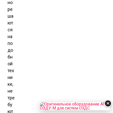
но
ре
ша
ют
ся
на
по
до
бн
ой
тех
ни
ке,
не
тре
×
бу
ют