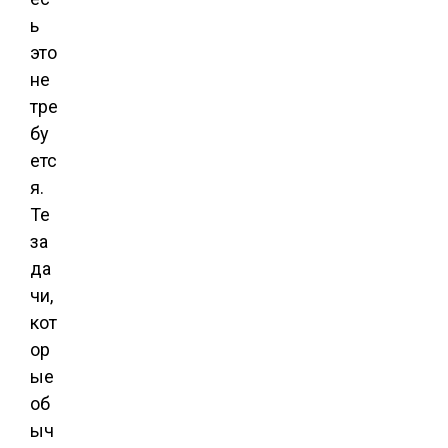
ь
это
не
тре
бу
етс
я.
Те
за
да
чи,
кот
ор
ые
об
ыч