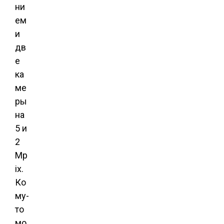
ни
ем
и
дв
е
ка
ме
ры
на
5 и
2
Mp
ix.
Ко
му-
то
мо