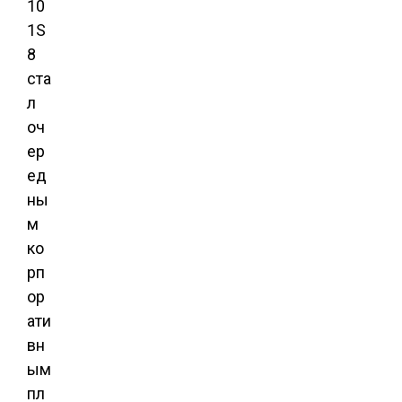
10
1S
8
ста
л
оч
ер
ед
ны
м
ко
рп
ор
ати
вн
ым
пл