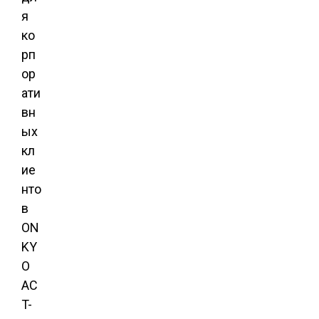
ON
KY
O
AC
T-