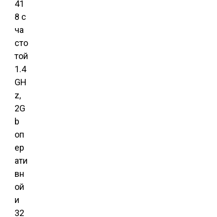
41
8 с
ча
сто
той
1.4
GH
z,
2G
b
оп
ер
ати
вн
ой
и
32