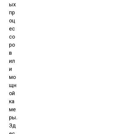
ых
пр
оц
ес
со
ро
в
ил
и
мо
щн
ой
ка
ме
ры.
Зд
ес