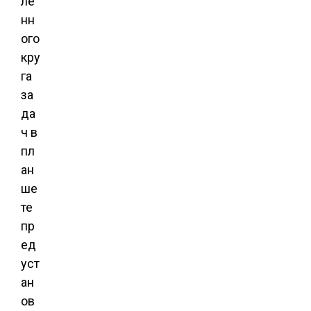
ле
нн
ого
кру
га
за
да
ч в
пл
ан
ше
те
пр
ед
уст
ан
ов