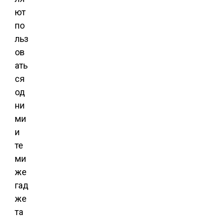
ют
по
льз
ов
ать
ся
од
ни
ми
и
те
ми
же
гад
же
та