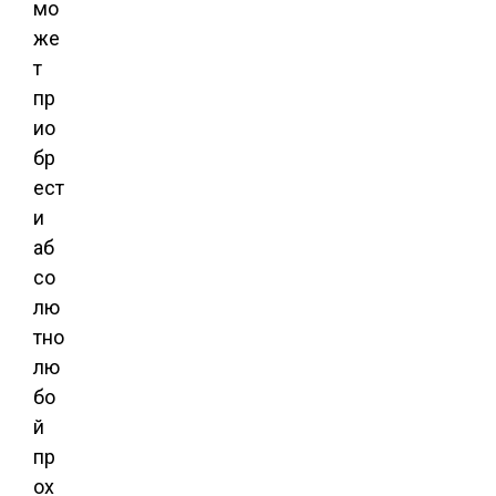
мо
же
т
пр
ио
бр
ест
и
аб
со
лю
тно
лю
бо
й
пр
ох