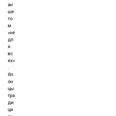
ан
ше
то
м
«не
дл
я
вс
ех»
.
Яп
он
цы
тра
ди
ци