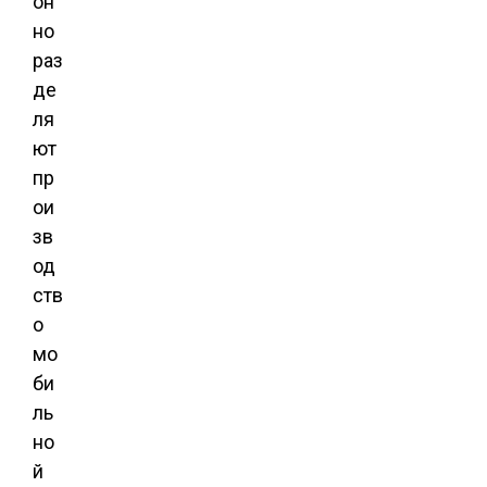
он
но
раз
де
ля
ют
пр
ои
зв
од
ств
о
мо
би
ль
но
й