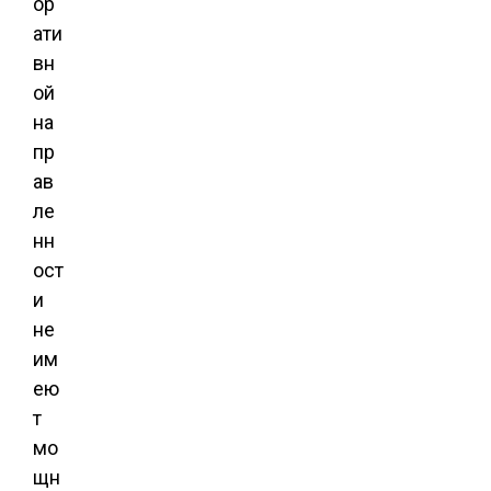
ор
ати
вн
ой
на
пр
ав
ле
нн
ост
и
не
им
ею
т
мо
щн