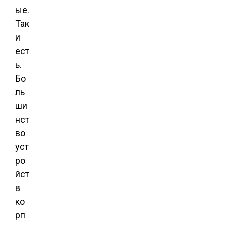
ые.
Так
и
ест
ь.
Бо
ль
ши
нст
во
уст
ро
йст
в
ко
рп