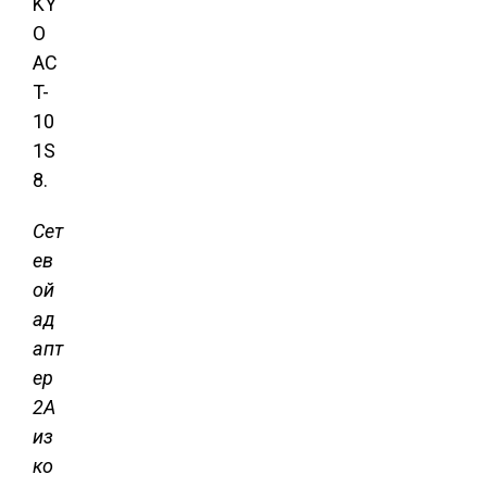
KY
O
AC
T-
10
1S
8.
Сет
ев
ой
ад
апт
ер
2А
из
ко