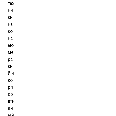
тех
ни
ки
на
ко
нс
ью
ме
рс
ки
й и
ко
рп
ор
ати
вн
ый