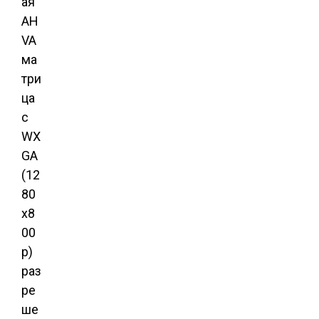
ая
AH
VA
ма
три
ца
с
WX
GA
(12
80
x8
00
p)
раз
ре
ше