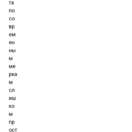
та
по
со
вр
ем
ен
ны
м
ме
рка
м
сл
иш
ко
м
пр
ост