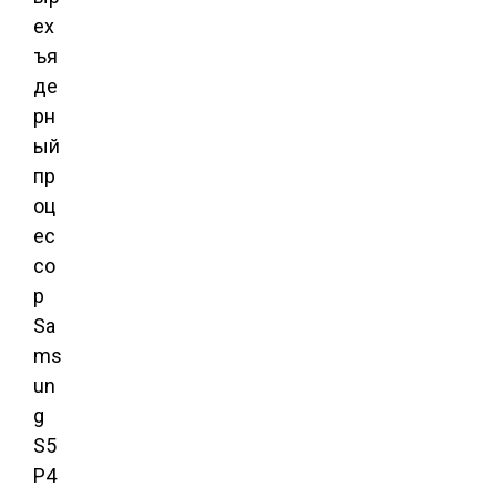
ех
ъя
де
рн
ый
пр
оц
ес
со
р
Sa
ms
un
g
S5
P4