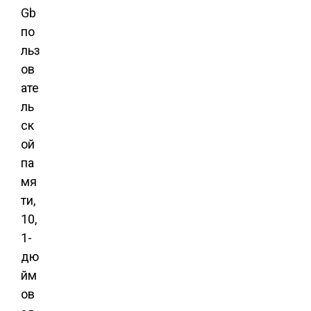
Gb
по
льз
ов
ате
ль
ск
ой
па
мя
ти,
10,
1-
дю
йм
ов