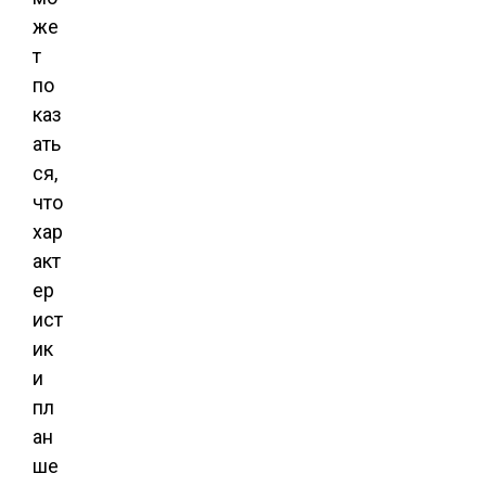
же
т
по
каз
ать
ся,
что
хар
акт
ер
ист
ик
и
пл
ан
ше