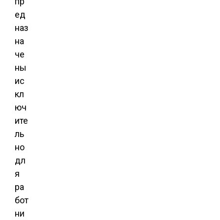
пр
ед
наз
на
че
ны
ис
кл
юч
ите
ль
но
дл
я
ра
бот
ни