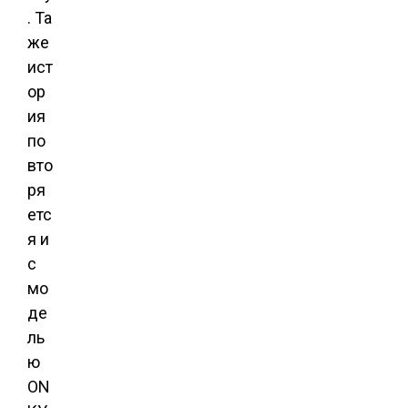
. Та
же
ист
ор
ия
по
вто
ря
етс
я и
с
мо
де
ль
ю
ON