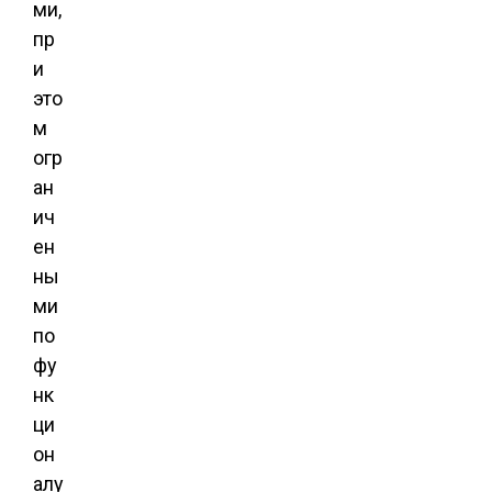
ми,
пр
и
это
м
огр
ан
ич
ен
ны
ми
по
фу
нк
ци
он
алу