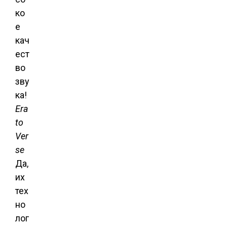
Era
to
Ver
se
Да,
их
тех
но
лог