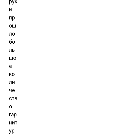
рук
и
пр
ош
ло
бо
ль
шо
е
ко
ли
че
ств
о
гар
нит
ур