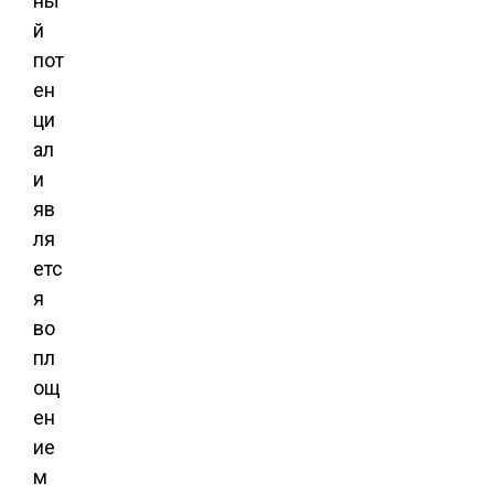
ны
й
пот
ен
ци
ал
и
яв
ля
етс
я
во
пл
ощ
ен
ие
м