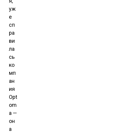
я,
уж
е
сп
ра
ви
ла
сь
ко
мп
ан
ия
Opt
om
a —
он
а