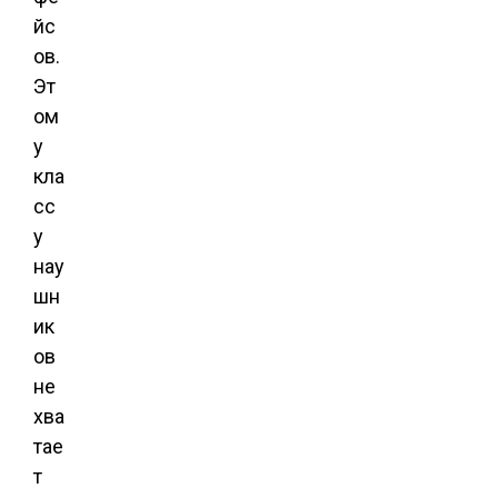
йс
ов.
Эт
ом
у
кла
сс
у
нау
шн
ик
ов
не
хва
тае
т