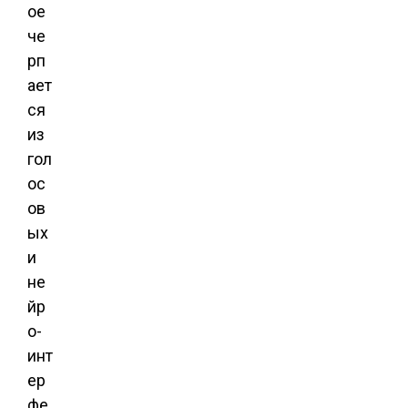
ое
че
рп
ает
ся
из
гол
ос
ов
ых
и
не
йр
о-
инт
ер
фе