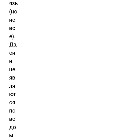
язь
(но
не
вс
е).
Да,
он
и
не
яв
ля
ют
ся
по
во
до
м