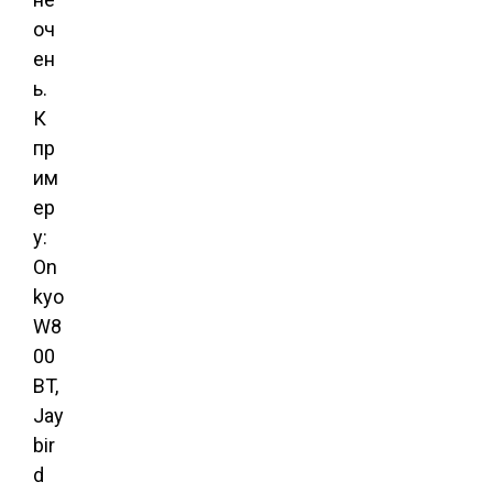
оч
ен
ь.
К
пр
им
ер
у:
On
kyo
W8
00
BT,
Jay
bir
d