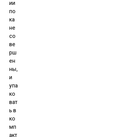
ии
по
ка
не
со
ве
рш
ен
ны,
и
упа
ко
ват
ь в
ко
мп
акт