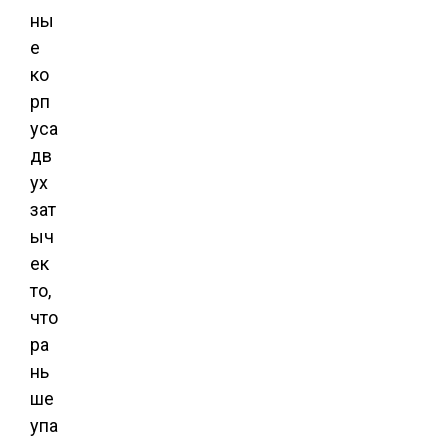
ны
е
ко
рп
уса
дв
ух
зат
ыч
ек
то,
что
ра
нь
ше
упа