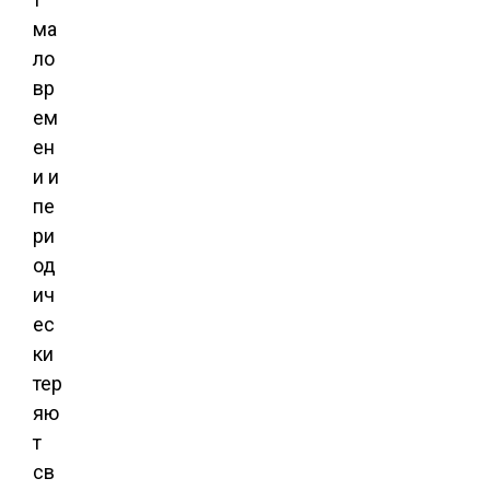
ма
ло
вр
ем
ен
и и
пе
ри
од
ич
ес
ки
тер
яю
т
св