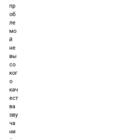
пр
об
ле
мо
й
не
вы
со
ког
о
кач
ест
ва
зву
ча
ни