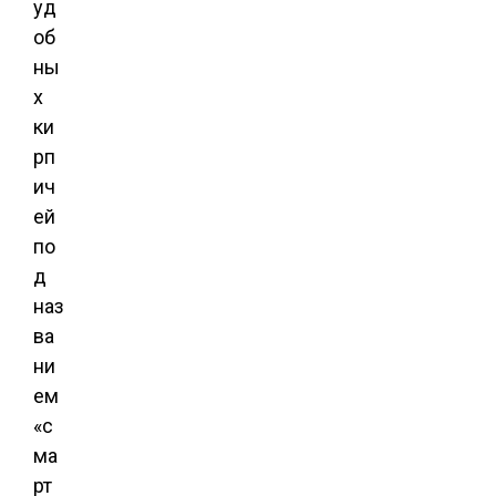
уд
об
ны
х
ки
рп
ич
ей
по
д
наз
ва
ни
ем
«с
ма
рт