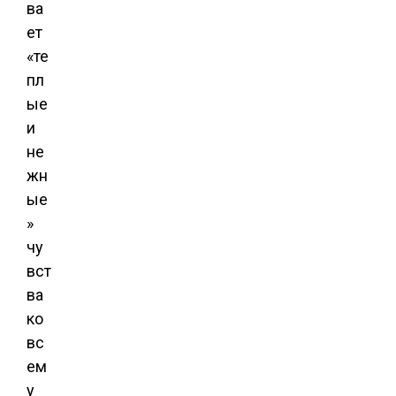
ва
ет
«те
пл
ые
и
не
жн
ые
»
чу
вст
ва
ко
вс
ем
у