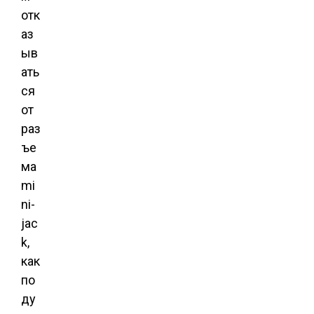
отк
аз
ыв
ать
ся
от
раз
ъе
ма
mi
ni-
jac
k,
как
по
ду