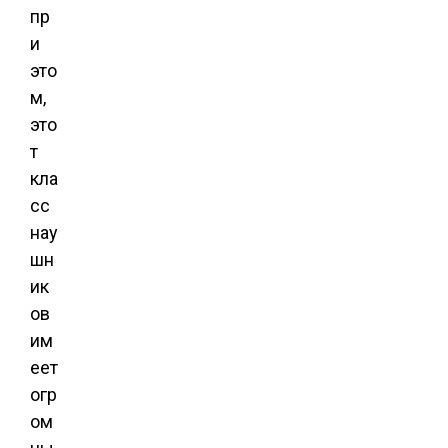
пр
и
это
м,
это
т
кла
сс
нау
шн
ик
ов
им
еет
огр
ом