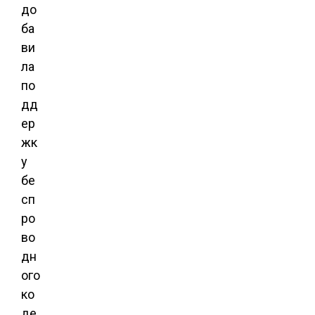
до
ба
ви
ла
по
дд
ер
жк
у
бе
сп
ро
во
дн
ого
ко
де