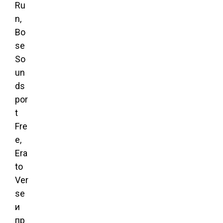
Ru
n,
Bo
se
So
un
ds
por
t
Fre
e,
Era
to
Ver
se
и
пр