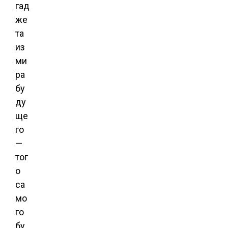
гад
же
та
из
ми
ра
бу
ду
ще
го
—
тог
о
са
мо
го
бу