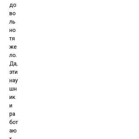
до
во
ль
но
тя
же
ло.
Да,
эти
нау
шн
ик
и
ра
бот
аю
т