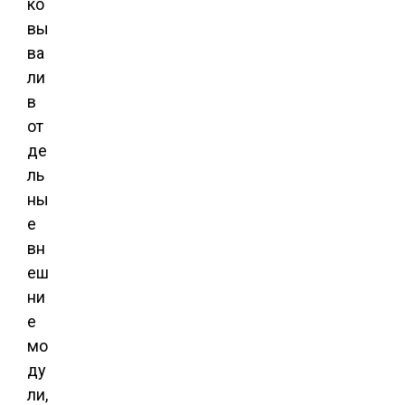
ко
вы
ва
ли
в
от
де
ль
ны
е
вн
еш
ни
е
мо
ду
ли,