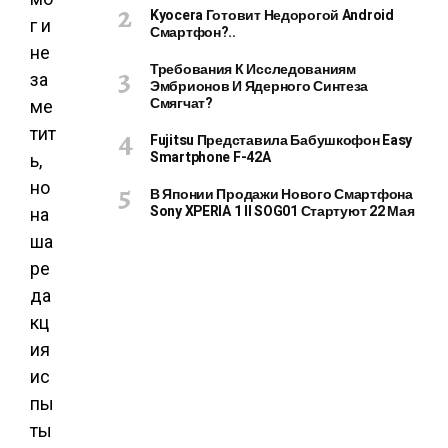
Kyocera Готовит Недорогой Android
г и
Смартфон?..
не
Требования К Исследованиям
за
Эмбрионов И Ядерного Синтеза
Смягчат?
ме
тит
Fujitsu Представила Бабушкофон Easy
Smartphone F-42A
ь,
но
В Японии Продажи Нового Смартфона
Sony XPERIA 1 II SOG01 Стартуют 22 Мая
на
ша
ре
да
кц
ия
ис
пы
ты