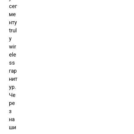
сег
ме
нту
trul
y
wir
ele
ss
гар
нит
ур.
Че
ре
з
на
ши