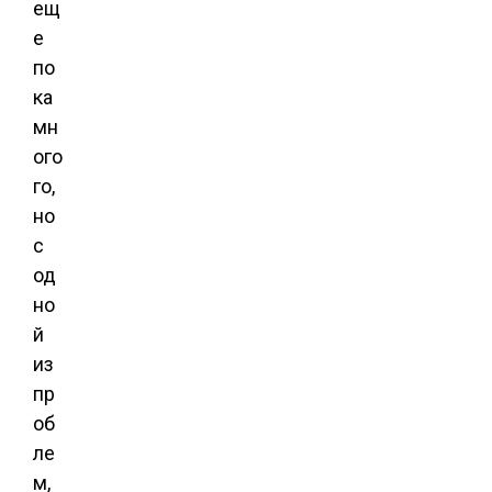
ещ
е
по
ка
мн
ого
го,
но
с
од
но
й
из
пр
об
ле
м,