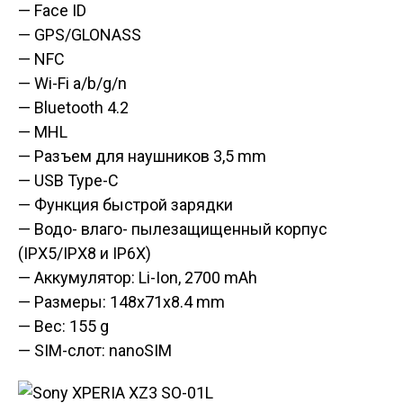
— Face ID
— GPS/GLONASS
— NFC
— Wi-Fi a/b/g/n
— Bluetooth 4.2
— MHL
— Разъем для наушников 3,5 mm
— USB Type-C
— Функция быстрой зарядки
— Водо- влаго- пылезащищенный корпус
(IPX5/IPX8 и IP6X)
— Аккумулятор: Li-Ion, 2700 mAh
— Размеры: 148x71x8.4 mm
— Вес: 155 g
— SIM-слот: nanoSIM