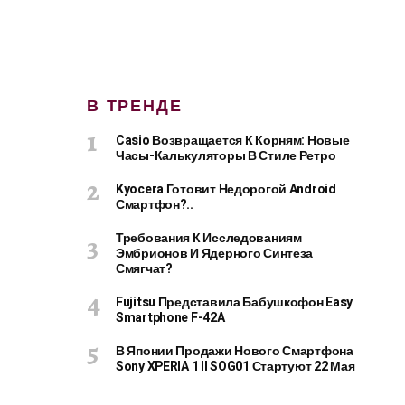
В ТРЕНДЕ
Casio Возвращается К Корням: Новые
Часы-Калькуляторы В Стиле Ретро
Kyocera Готовит Недорогой Android
Смартфон?..
Требования К Исследованиям
Эмбрионов И Ядерного Синтеза
Смягчат?
Fujitsu Представила Бабушкофон Easy
Smartphone F-42A
В Японии Продажи Нового Смартфона
Sony XPERIA 1 II SOG01 Стартуют 22 Мая