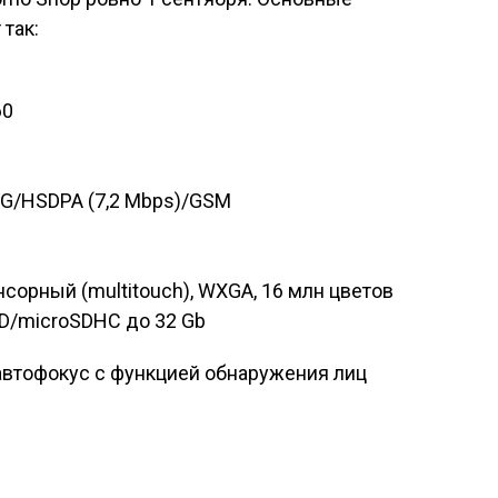
так:
60
3G/HSDPA (7,2 Mbps)/GSM
енсорный (multitouch), WXGA, 16 млн цветов
SD/microSDHC до 32 Gb
, автофокус c функцией обнаружения лиц