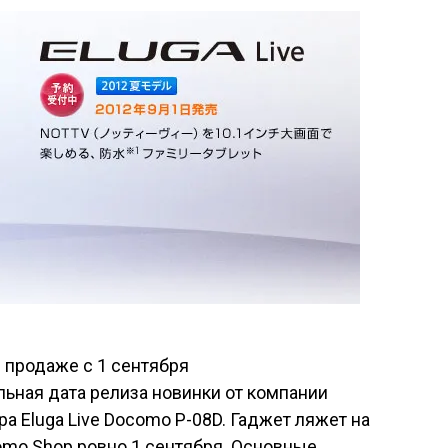
льная дата релиза новинки от компании
а Eluga Live Docomo P-08D. Гаджет ляжет на
mo Shop ровно 1 сентября. Основные