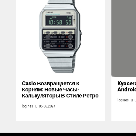
Casio Возвращается К
Kyocer
Корням: Новые Часы-
Androi
Калькуляторы В Стиле Ретро
logines
logines
06.06.2024