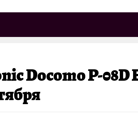
ic Docomo P-08D E
тября