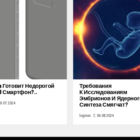
a Готовит Недорогой
Требования
d Смартфон?..
К Исследованиям
Эмбрионов И Ядерног
Синтеза Смягчат?
03.07.2024
logines
06.08.2024