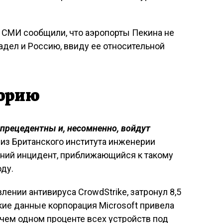
 СМИ сообщили, что аэропорты Пекина не
задел и Россию, ввиду ее относительной
торию
прецедентны и, несомненно, войдут
 из Британского института инженерии
едний инцидент, приближающийся к такому
оду.
ении антивируса CrowdStrike, затронул 8,5
акие данные корпорация Microsoft привела
е чем одном проценте всех устройств под