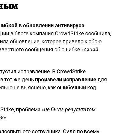
ьным
шибкой в обновлении антивируса
нии в блоге компания CrowdStrike сообщила,
тила обновление, которое привело к сбою
звестного сообщения об ошибке
«синий
устил исправление. В CrowdStrike
в тот же день
произвели исправление
для
тельно не выяснено, как ошибочный код
Strike, проблема
«не была результатом
й».
алоопытного сотрудника. Судя по всему,