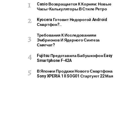
Casio Возвращается К Корням: Новые
Часы-Калькуляторы В Стиле Ретро
Kyocera Готовит Недорогой Android
Смартфон?..
Требования К Исследованиям
Эмбрионов И Ядерного Синтеза
Смягчат?
Fujitsu Представила Бабушкофон Easy
Smartphone F-42A
В Японии Продажи Нового Смартфона
Sony XPERIA 1 II SOG01 Стартуют 22 Мая