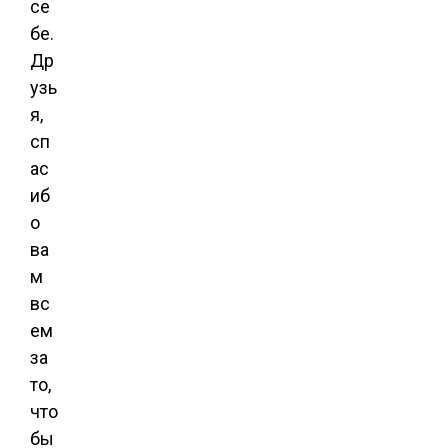
се
бе.
Др
узь
я,
сп
ас
иб
о
ва
м
вс
ем
за
то,
что
бы