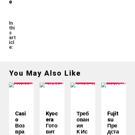
e
In
thi
s
art
icl
e:
You May Also Like
Casi
Kyoc
Треб
Fujit
O
Era
Ован
Su
Воз
Гото
Ия
Пре
Вра
Вит
К Ис
Дста