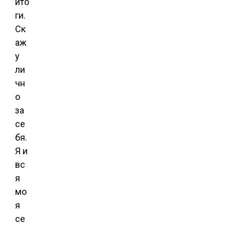
ито
ги.
Ск
аж
у
ли
чн
о
за
се
бя.
Я и
вс
я
мо
я
се