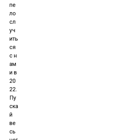
пе
ло
сл
уч
ить
ся
с н
ам
и в
20
22.
Пу
ска
й
ве
сь
нег