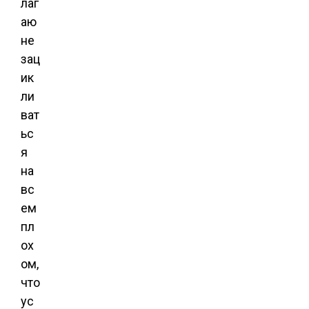
лаг
аю
не
зац
ик
ли
ват
ьс
я
на
вс
ем
пл
ох
ом,
что
ус