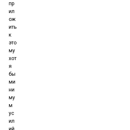
пр
ил
ож
ить
к
это
му
хот
я
бы
ми
ни
му
м
ус
ил
ий,