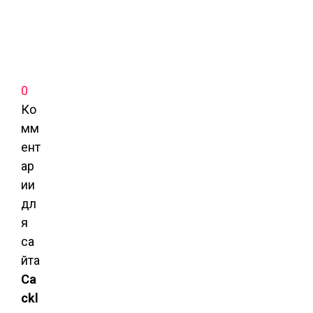
0
Ко
мм
ент
ар
ии
дл
я
са
йта
Ca
ckl