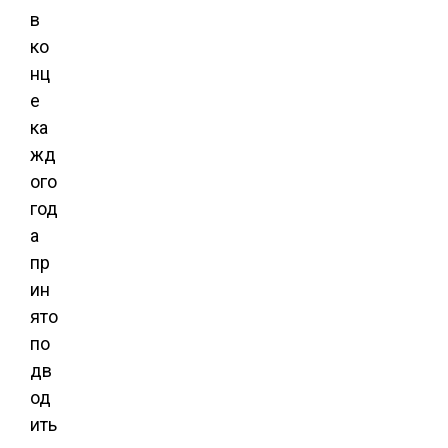
в
ко
нц
е
ка
жд
ого
год
а
пр
ин
ято
по
дв
од
ить