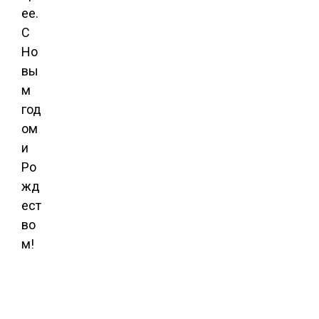
ее.
С
Но
вы
м
год
ом
и
Ро
жд
ест
во
м!