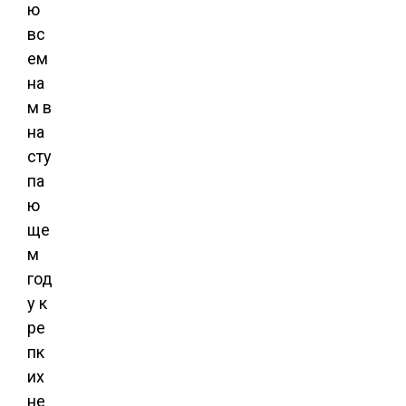
ю
вс
ем
на
м в
на
сту
па
ю
ще
м
год
у к
ре
пк
их
не