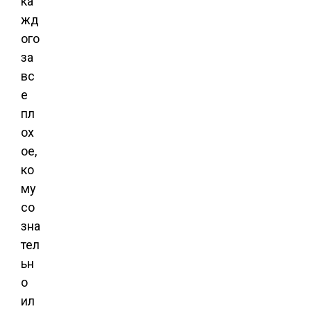
ка
жд
ого
за
вс
е
пл
ох
ое,
ко
му
со
зна
тел
ьн
о
ил