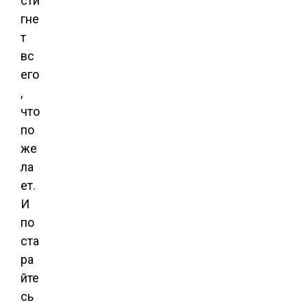
сти
гне
т
вс
его
,
что
по
же
ла
ет.
И
по
ста
ра
йте
сь