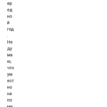
ер
ед
но
й
год
.
Не
ду
ма
ю,
что
ум
ест
но
на
по
ми