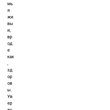
мь
я
жи
вы
и,
вр
од
е
как
,
зд
ор
ов
ы.
Ув
ер
ен,