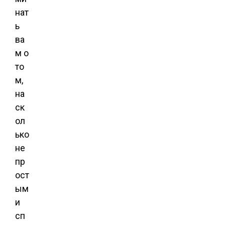
нат
ь
ва
м о
то
м,
на
ск
ол
ько
не
пр
ост
ым
и
сп