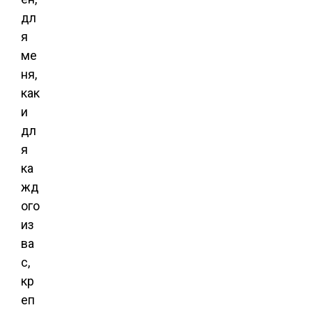
дл
я
ме
ня,
как
и
дл
я
ка
жд
ого
из
ва
с,
кр
еп