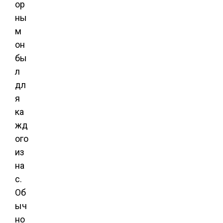
ор
ны
м
он
бы
л
дл
я
ка
жд
ого
из
на
с.
Об
ыч
но