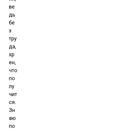
ве
дь
бе
з
тру
да,
хр
ен,
что
по
лу
чит
ся.
Зн
аю
по