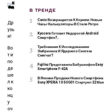
В ТРЕНДЕ
Casio Возвращается К Корням: Новые
Др
Часы-Калькуляторы В Стиле Ретро
узь
Kyocera Готовит Недорогой Android
я!
Смартфон?..
Требования К Исследованиям
Во
Эмбрионов И Ядерного Синтеза
т и
Смягчат?
по
Fujitsu Представила Бабушкофон Easy
де
Smartphone F-42A
ше
В Японии Продажи Нового Смартфона
л к
Sony XPERIA 1 II SOG01 Стартуют 22 Мая
ко
нц
у
оч