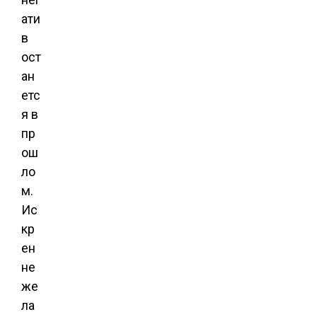
ати
в
ост
ан
етс
я в
пр
ош
ло
м.
Ис
кр
ен
не
же
ла