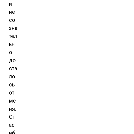
и
не
со
зна
тел
ьн
о
до
ста
ло
сь
от
ме
ня.
Сп
ас
иб