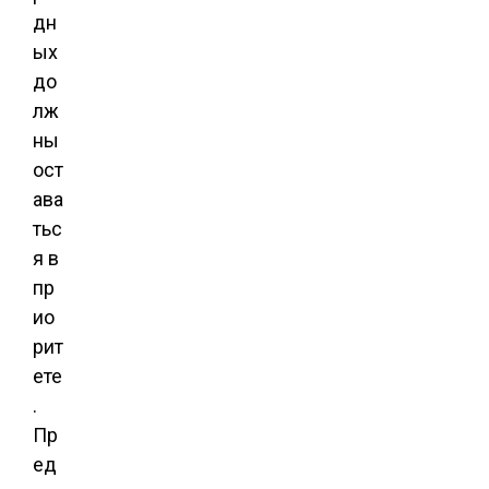
дн
ых
до
лж
ны
ост
ава
тьс
я в
пр
ио
рит
ете
.
Пр
ед