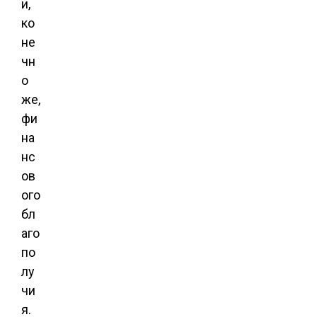
и,
ко
не
чн
о
же,
фи
на
нс
ов
ого
бл
аго
по
лу
чи
я.