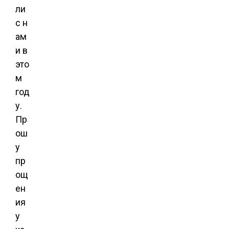
ли
с н
ам
и в
это
м
год
у.
Пр
ош
у
пр
ощ
ен
ия
у