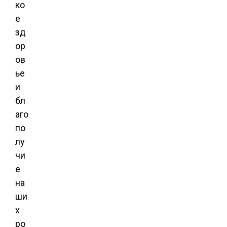
ко
е
зд
ор
ов
ье
и
бл
аго
по
лу
чи
е
на
ши
х
ро