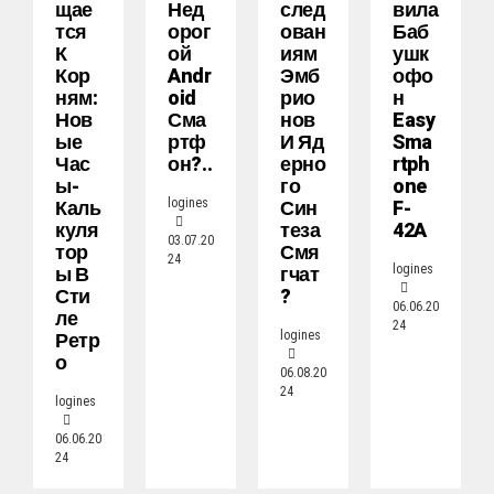
Щае
Нед
След
Вила
Тся
Орог
Ован
Баб
К
Ой
Иям
Ушк
Кор
Andr
Эмб
Офо
Ням:
Oid
Рио
Н
Нов
Сма
Нов
Easy
Ые
Ртф
И Яд
Sma
Час
Он?..
Ерно
Rtph
Ы-
Го
One
Каль
Син
F-
logines
Куля
Теза
42A
03.07.20
Тор
Смя
24
Ы В
Гчат
logines
Сти
?
06.06.20
Ле
24
Ретр
logines
О
06.08.20
24
logines
06.06.20
24