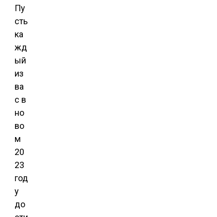
Пу
сть
ка
жд
ый
из
ва
с в
но
во
м
20
23
год
у
до