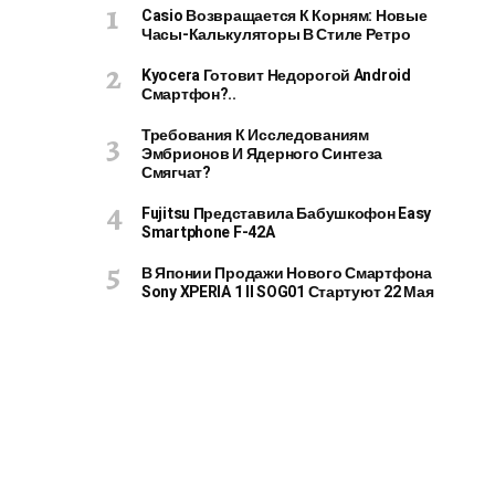
Casio Возвращается К Корням: Новые
Часы-Калькуляторы В Стиле Ретро
Kyocera Готовит Недорогой Android
Смартфон?..
Требования К Исследованиям
Эмбрионов И Ядерного Синтеза
Смягчат?
Fujitsu Представила Бабушкофон Easy
Smartphone F-42A
В Японии Продажи Нового Смартфона
Sony XPERIA 1 II SOG01 Стартуют 22 Мая