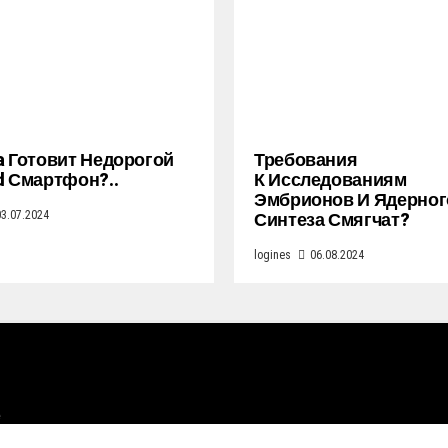
a Готовит Недорогой
Требования
d Смартфон?..
К Исследованиям
Эмбрионов И Ядерног
Синтеза Смягчат?
03.07.2024
logines
06.08.2024
e