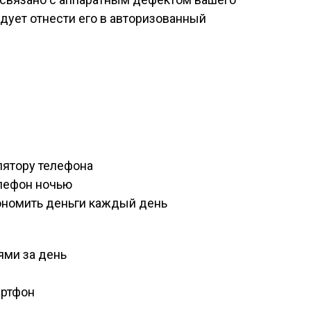
едует отнести его в авторизованный
лятору телефона
елефон ночью
ономить деньги каждый день
ями за день
артфон