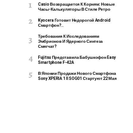
Casio Возвращается К Корням: Новые
Часы-Калькуляторы В Стиле Ретро
Kyocera Готовит Недорогой Android
Смартфон?..
Требования К Исследованиям
Эмбрионов И Ядерного Синтеза
Смягчат?
Fujitsu Представила Бабушкофон Easy
Smartphone F-42A
В Японии Продажи Нового Смартфона
Sony XPERIA 1 II SOG01 Стартуют 22 Мая