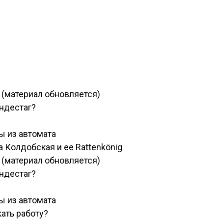
 (материал обновляется)
ундестаг?
ы из автомата
 Колдобская и ее Rattenkönig
 (материал обновляется)
ундестаг?
ы из автомата
ать работу?