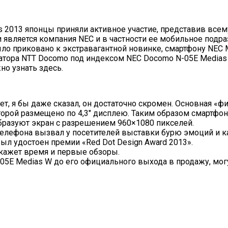
 2013 японцы приняли активное участие, представив всем
 является компания NEC и в частности ее мобильное подра
о приковано к экстравагантной новинке, смартфону NEC M
атора NTT Docomo под индексом NEC Docomo N-05E Medias
о узнать здесь.
т, я бы даже сказал, он достаточно скромен. Основная 
оторой размещено по 4,3″ дисплею. Таким образом смартф
бразуют экран с разрешением 960×1080 пикселей.
лефона вызвал у посетителей выставки бурю эмоций и ка
л удостоен премии «Red Dot Design Award 2013».
покажет время и первые обзоры.
5E Medias W до его официального выхода в продажу, мо