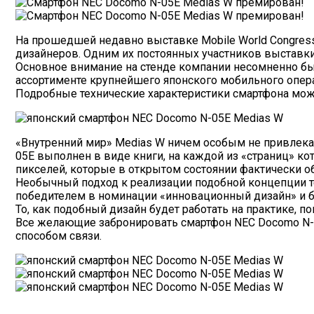
На прошедшей недавно выставке Mobile World Congress
дизайнеров. Одним их постоянных участников выставки
Основное внимание на стенде компании несомненно был
ассортименте крупнейшего японского мобильного опер
Подробные технические характеристики смартфона можн
«Внутренний мир» Medias W ничем особым не привлекае
05E выполнен в виде книги, на каждой из «страниц» к
пикселей, которые в открытом состоянии фактически о
Необычный подход к реализации подобной концепции те
победителем в номинации «инновационный дизайн» и бы
То, как подобный дизайн будет работать на практике, 
Все желающие забронировать смартфон NEC Docomo N-0
способом связи.