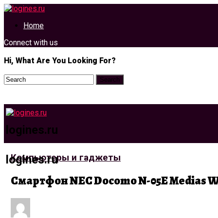
Home
Connect with us
Hi, What Are You Looking For?
logines.ru
Компьютеры и гаджеты
logines.ru
Смартфон NEC Docomo N-05E Medias 