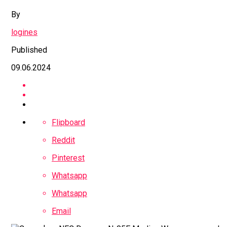
By
logines
Published
09.06.2024
Flipboard
Reddit
Pinterest
Whatsapp
Whatsapp
Email