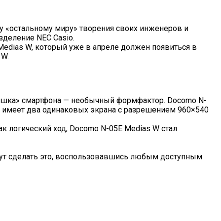
у «остальному миру» творения своих инженеров и
зделение NEC Casio.
edias W, который уже в апреле должен появиться в
 W.
«фишка» смартфона — необычный формфактор. Docomo N-
он имеет два одинаковых экрана с разрешением 960×540
к логический ход, Docomo N-05E Medias W стал
гут сделать это, воспользовавшись любым доступным