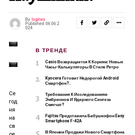
By
logines
Published
06.06.2
024
В ТРЕНДЕ
Casio Возвращается К Корням: Новые
Часы-Калькуляторы В Стиле Ретро
Kyocera Готовит Недорогой Android
Смартфон?..
Се
Требования К Исследованиям
Эмбрионов И Ядерного Синтеза
год
Смягчат?
ня
Fujitsu Представила Бабушкофон Easy
на
Smartphone F-42A
св
В Японии Продажи Нового Смартфона
ое