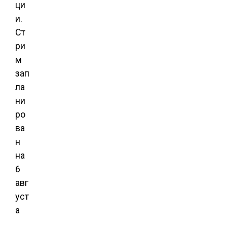
ци
и.
Ст
ри
м
зап
ла
ни
ро
ва
н
на
6
авг
уст
а