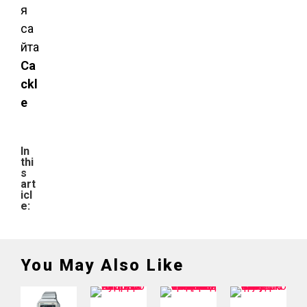
я
са
йта
Ca
ckl
e
In
thi
s
art
icl
e:
You May Also Like