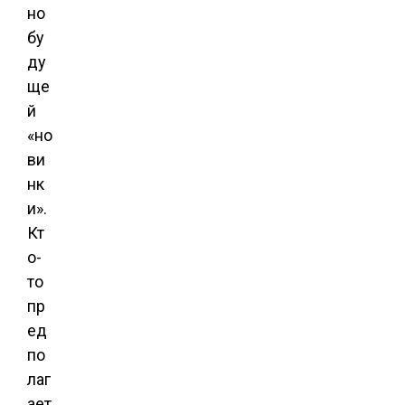
но
бу
ду
ще
й
«но
ви
нк
и».
Кт
о-
то
пр
ед
по
лаг
ает