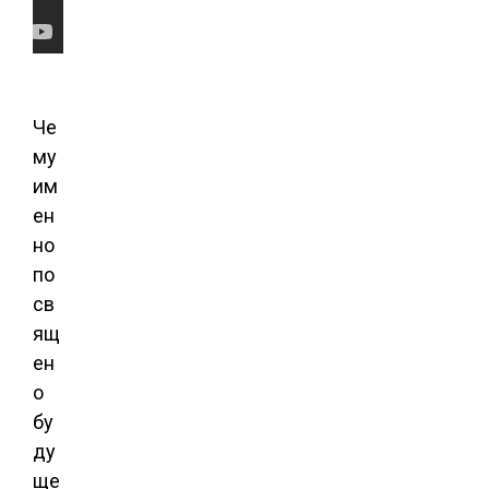
Че
му
им
ен
но
по
св
ящ
ен
о
бу
ду
ще