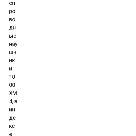
сп
ро
во
дн
ые
нау
шн
ик
и
10
00
XM
4, в
ин
де
кс
е