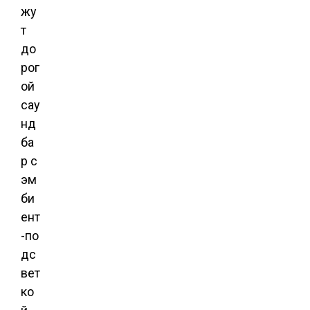
жу
т
до
рог
ой
сау
нд
ба
р с
эм
би
ент
-по
дс
вет
ко