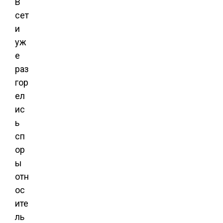
В
сет
и
уж
е
раз
гор
ел
ис
ь
сп
ор
ы
отн
ос
ите
ль