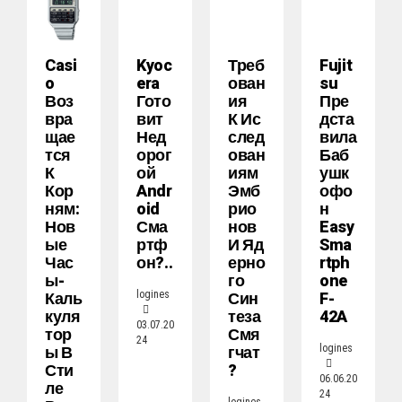
Casi
Kyoc
Треб
Fujit
O
Era
Ован
Su
Воз
Гото
Ия
Пре
Вра
Вит
К Ис
Дста
Щае
Нед
След
Вила
Тся
Орог
Ован
Баб
К
Ой
Иям
Ушк
Кор
Andr
Эмб
Офо
Ням:
Oid
Рио
Н
Нов
Сма
Нов
Easy
Ые
Ртф
И Яд
Sma
Час
Он?..
Ерно
Rtph
Ы-
Го
One
Каль
Син
F-
logines
Куля
Теза
42A
03.07.20
Тор
Смя
24
Ы В
Гчат
logines
Сти
?
06.06.20
Ле
24