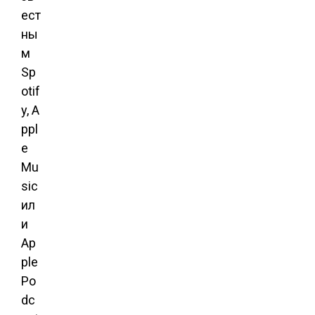
ест
ны
м
Sp
otif
y, A
ppl
e
Mu
sic
ил
и
Ap
ple
Po
dc