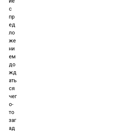
ие
с
пр
ед
ло
же
ни
ем
до
жд
ать
ся
чег
о-
то
заг
ад