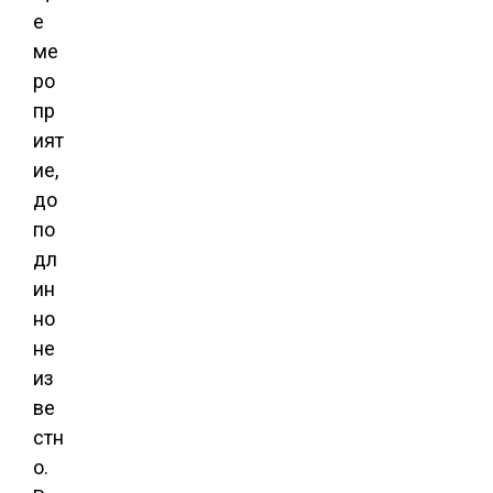
е
ме
ро
пр
ият
ие,
до
по
дл
ин
но
не
из
ве
стн
о.