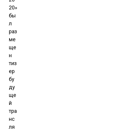
20»
бы
л
раз
ме
ще
н
тиз
ер
бу
ду
ще
й
тра
нс
ля