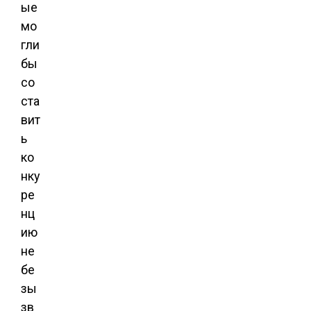
ые
мо
гли
бы
со
ста
вит
ь
ко
нку
ре
нц
ию
не
бе
зы
зв