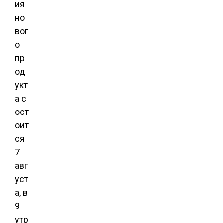
ия
но
вог
о
пр
од
укт
а с
ост
оит
ся
7
авг
уст
а, в
9
утр