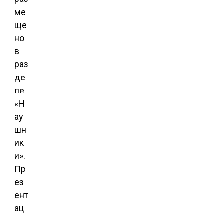
ме
ще
но
в
раз
де
ле
«Н
ау
шн
ик
и».
Пр
ез
ент
ац