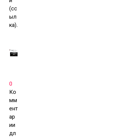
й
(
сс
ыл
ка
).
0
Ко
мм
ент
ар
ии
дл