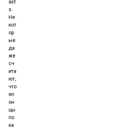
ast
s.
Не
кот
ор
ые
да
же
сч
ита
ют,
что
яп
он
цы
по
ка