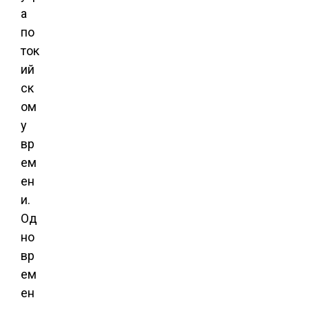
а
по
ток
ий
ск
ом
у
вр
ем
ен
и.
Од
но
вр
ем
ен