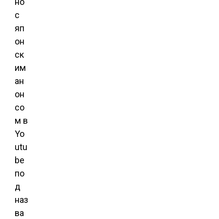
но
с
яп
он
ск
им
ан
он
со
м в
Yo
utu
be
по
д
наз
ва