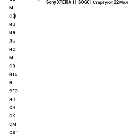
Sony XPERIA 1 II SOG01 Стартуют 22 Мая
м
оф
иц
иа
ль
но
м
са
йте
в
его
яп
он
ск
ом
сег