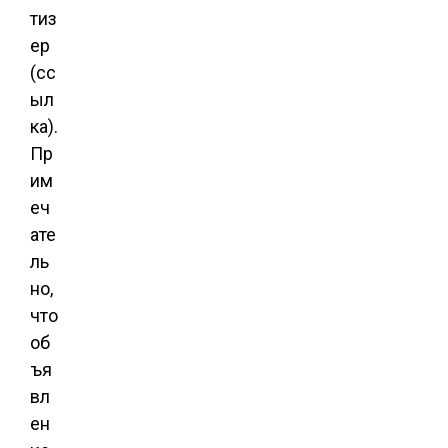
тиз
ер
(
сс
ыл
ка
).
Пр
им
еч
ате
ль
но,
что
об
ъя
вл
ен