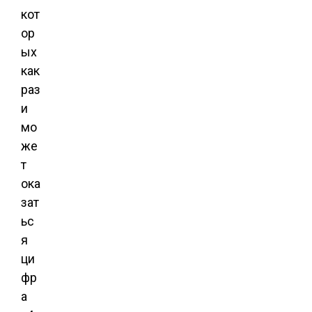
кот
ор
ых
как
раз
и
мо
же
т
ока
зат
ьс
я
ци
фр
а