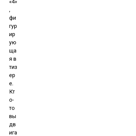
«4»
,
фи
гур
ир
ую
ща
я в
тиз
ер
е.
Кт
о-
то
вы
дв
ига