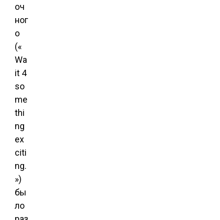
оч
ног
о
(«
Wa
it 4
so
me
thi
ng
ex
citi
ng.
»)
бы
ло
раз