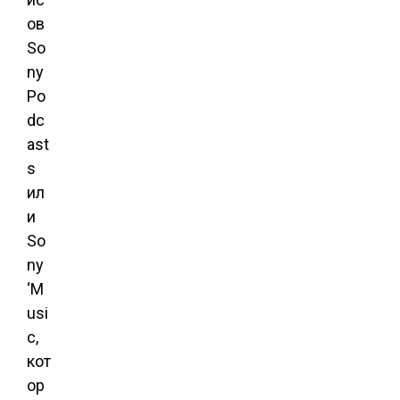
ов
So
ny
Po
dc
ast
s
ил
и
So
ny
‘M
usi
c,
кот
ор