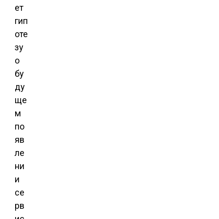
ет
гип
оте
зу
о
бу
ду
ще
м
по
яв
ле
ни
и
се
рв
ис