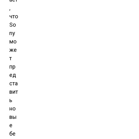
,
что
So
ny
мо
же
т
пр
ед
ста
вит
ь
но
вы
е
бе