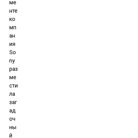
ме
нте
ко
мп
ан
ия
So
ny
раз
ме
сти
ла
заг
ад
оч
ны
й