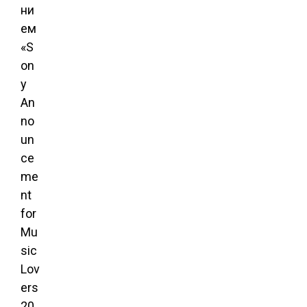
ни
ем
«S
on
y
An
no
un
ce
me
nt
for
Mu
sic
Lov
ers
20