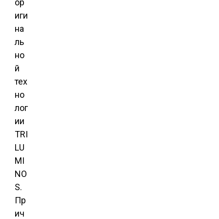
ор
иги
на
ль
но
й
тех
но
лог
ии
TRI
LU
MI
NO
S.
Пр
ич