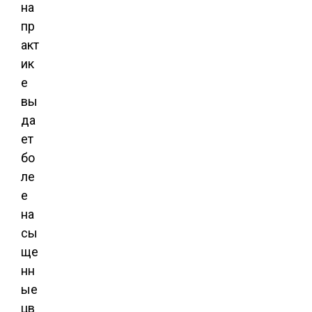
на
пр
акт
ик
е
вы
да
ет
бо
ле
е
на
сы
ще
нн
ые
цв