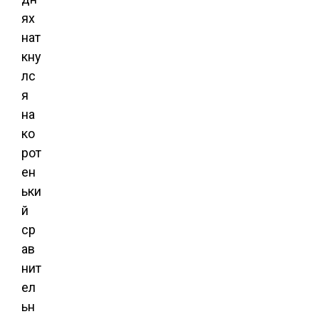
ях
нат
кну
лс
я
на
ко
рот
ен
ьки
й
ср
ав
нит
ел
ьн