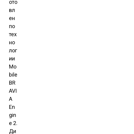
ото
вл
ен
по
тех
но
лог
ии
Mo
bile
BR
AVI
A
En
gin
e 2.
Ди