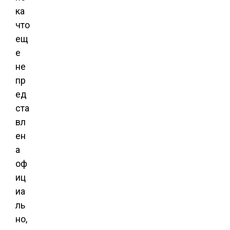
ка
что
ещ
е
не
пр
ед
ста
вл
ен
а
оф
иц
иа
ль
но,