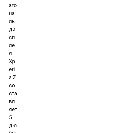
аго
на
ль
ди
сп
ле
я
Xp
eri
a Z
со
ста
вл
яет
5
дю