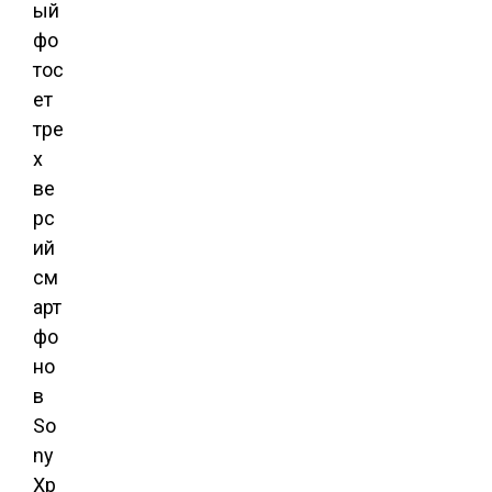
ый
фо
тос
ет
тре
х
ве
рс
ий
см
арт
фо
но
в
So
ny
Xp