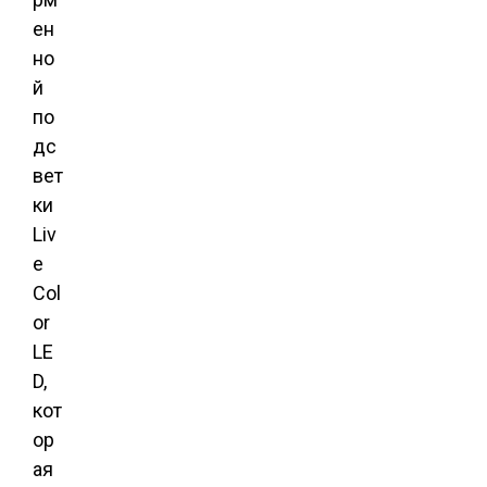
ен
но
й
по
дс
вет
ки
Liv
e
Col
or
LE
D,
кот
ор
ая