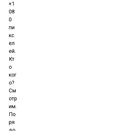
×1
08
0
пи
кс
ел
ей.
Кт
о
ког
о?
См
отр
им.
По
ря
до