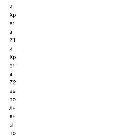
и
Xp
eri
a
Z1
и
Xp
eri
a
Z2
вы
по
лн
ен
ы
по