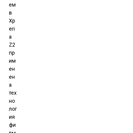
ем
в
Xp
eri
a
Z2
пр
им
ен
ен
а
тех
но
лог
ия
фи
рм