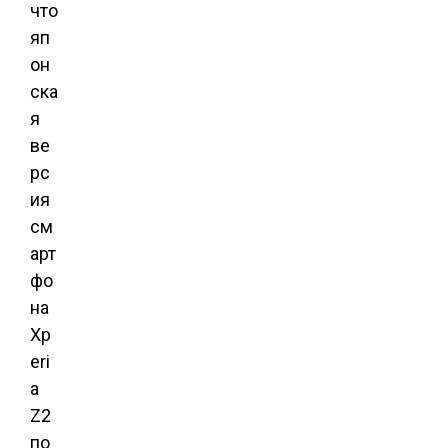
что
яп
он
ска
я
ве
рс
ия
см
арт
фо
на
Xp
eri
a
Z2
по