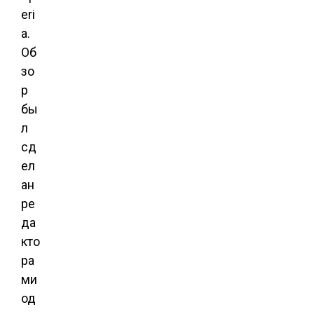
eri
a.
Об
зо
р
бы
л
сд
ел
ан
ре
да
кто
ра
ми
од