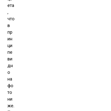
ета
,
что
в
пр
ин
ци
пе
ви
дн
о
на
фо
то
ни
же.