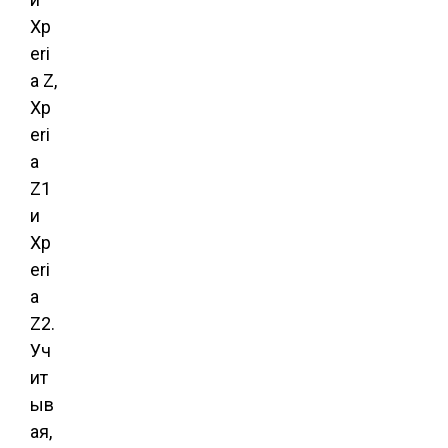
Xp
eri
a Z,
Xp
eri
a
Z1
и
Xp
eri
a
Z2.
Уч
ит
ыв
ая,