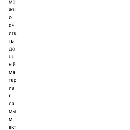
мо
жн
о
сч
ита
ть
да
нн
ый
ма
тер
иа
л
са
мы
м
акт