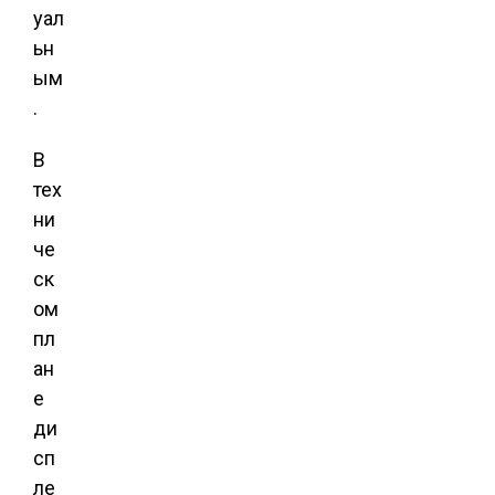
уал
ьн
ым
.
В
тех
ни
че
ск
ом
пл
ан
е
ди
сп
ле