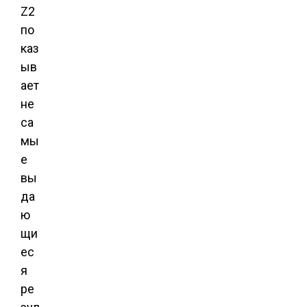
Z2
по
каз
ыв
ает
не
са
мы
е
вы
да
ю
щи
ес
я
ре