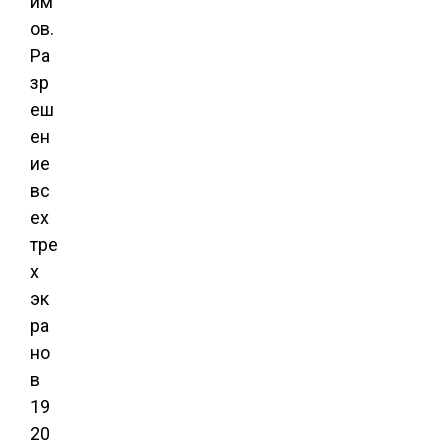
йм
ов.
Ра
зр
еш
ен
ие
вс
ех
тре
х
эк
ра
но
в
19
20