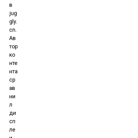
в
jug
gly.
cn.
Ав
тор
ко
нте
нта
ср
ав
ни
л
ди
сп
ле
и