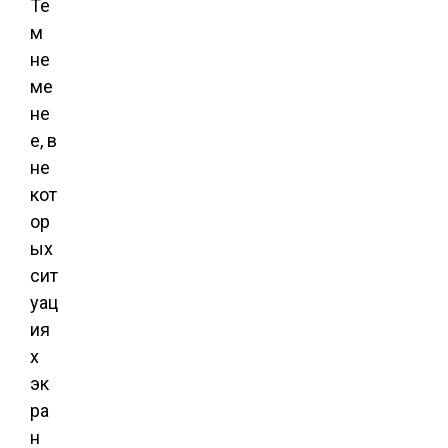
Те
м
не
ме
не
е, в
не
кот
ор
ых
сит
уац
ия
х
эк
ра
н