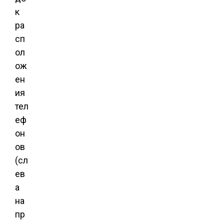
к
ра
сп
ол
ож
ен
ия
тел
еф
он
ов
(сл
ев
а
на
пр