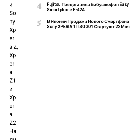
Fujitsu Представила Бабушкофон Easy
Smartphone F-42A
В Японии Продажи Нового Смартфона
Sony XPERIA 1 II SOG01 Стартуют 22 Мая
На
дн