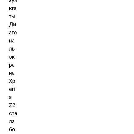
зул
ьта
ты.
Ди
аго
на
ль
эк
ра
на
Xp
eri
a
Z2
ста
ла
бо