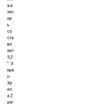
а и
теп
ер
ь
со
ста
вл
яет
5,2
″.
Э
кра
н
Xp
eri
a Z
изг