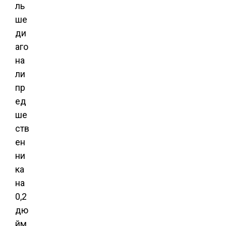
ль
ше
ди
аго
на
ли
пр
ед
ше
ств
ен
ни
ка
на
0,2
дю
йм