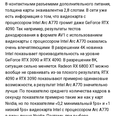
8-контактными разъемами дополнительного питания,
толщина карты эквивалентна 2,8 слотам. В сети уже
есть информация о том, что видеокарта с
процессором Intel Arc A770 громит даже GeForce RTX
4090. Так например, результаты тестов
декодирования в формате AV1 с использованием
видеокарты с процессором Intel Arc A770 оказались
очень впечатляющими. В разрешении 4K новинка
Intel показывает производительность на уровне
GeForce RTX 3090 и RTX 4090. В разрешении 8K,
ситуация сильно меняется. Radeon RX 6800 XT можно
вообще не сравнивать из-за плохого результата, RTX
4090 и RTX 3090 показывают примерно одинаковые
возможности, а результат Intel Arc A770 значительно
лучше. По показателю среднего количества кадров в
секунду показатели примерно такие же как у карт
Nvidia, но по показателям «0,2 минимальный fps» и «1
низкий fps» видеокарта Intel с процессором Arc A770
в разы лучше Nvidia. Поэтому, при выборе