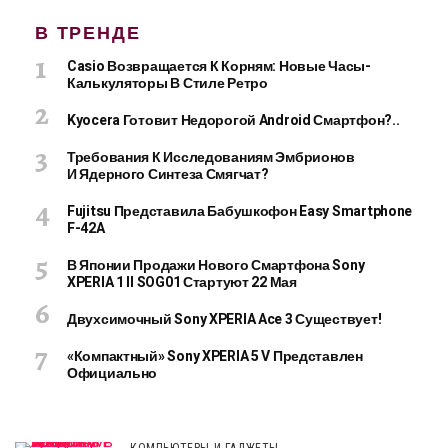
В ТРЕНДЕ
Casio Возвращается К Корням: Новые Часы-
Калькуляторы В Стиле Ретро
Kyocera Готовит Недорогой Android Смартфон?..
Требования К Исследованиям Эмбрионов
И Ядерного Синтеза Смягчат?
Fujitsu Представила Бабушкофон Easy Smartphone
F-42A
В Японии Продажи Нового Смартфона Sony
XPERIA 1 II SOG01 Стартуют 22 Мая
Двухсимочный Sony XPERIA Ace 3 Существует!
«Компактный» Sony XPERIA 5 V Представлен
Официально