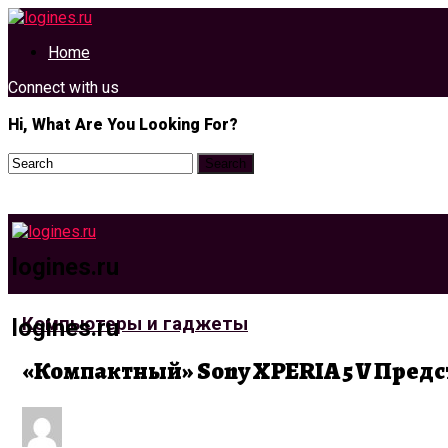
Home
Connect with us
Hi, What Are You Looking For?
logines.ru
Компьютеры и гаджеты
logines.ru
«Компактный» Sony XPERIA 5 V Пред