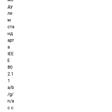
ду
ле
м
ста
нд
арт
а
IEE
E
80
2.1
1
a/b
/g/
n/a
c с