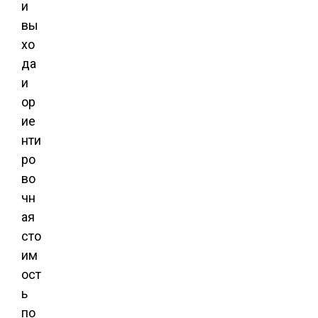
и
вы
хо
да
и
ор
ие
нти
ро
во
чн
ая
сто
им
ост
ь
по