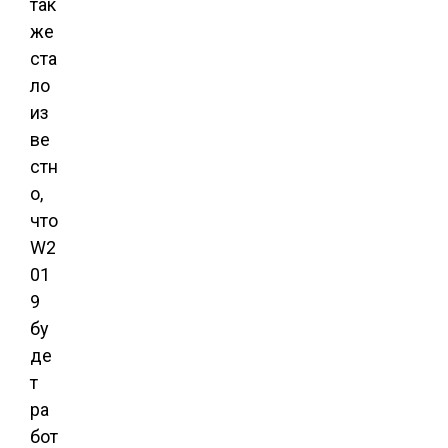
так
же
ста
ло
из
ве
стн
о,
что
W2
01
9
бу
де
т
ра
бот