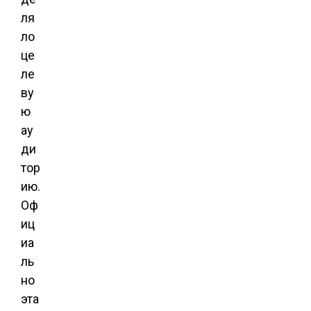
ля
ло
це
ле
ву
ю
ау
ди
тор
ию.
Оф
иц
иа
ль
но
эта