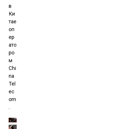
в
Ки
тае
оп
ер
ато
ро
м
Chi
na
Tel
ec
om
.