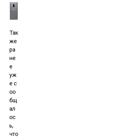
Так
же
ра
не
е
уж
е с
оо
бщ
ал
ос
ь,
что