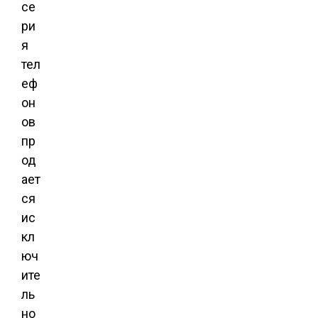
се
ри
я
тел
еф
он
ов
пр
од
ает
ся
ис
кл
юч
ите
ль
но