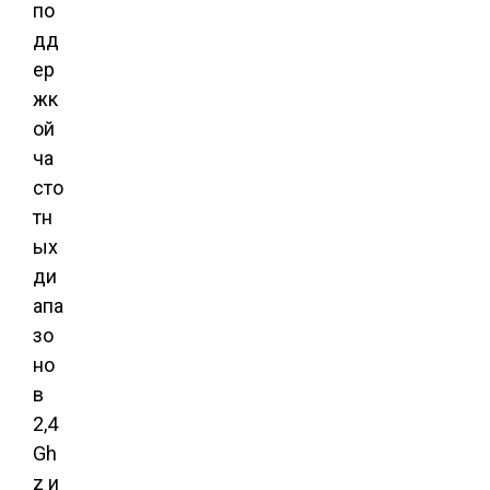
по
дд
ер
жк
ой
ча
сто
тн
ых
ди
апа
зо
но
в
2,4
Gh
z и