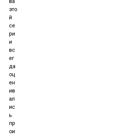
ва
это
й
се
ри
и
вс
ег
да
оц
ен
ив
ал
ис
ь
пр
ои