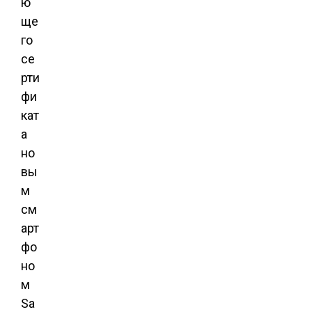
ю
ще
го
се
рти
фи
кат
а
но
вы
м
см
арт
фо
но
м
Sa