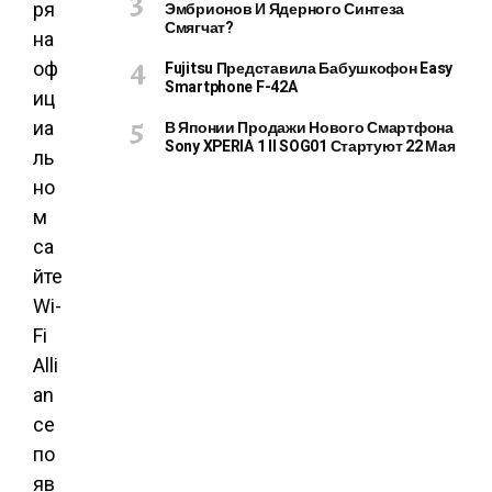
Эмбрионов И Ядерного Синтеза
ря
Смягчат?
на
Fujitsu Представила Бабушкофон Easy
оф
Smartphone F-42A
иц
В Японии Продажи Нового Смартфона
иа
Sony XPERIA 1 II SOG01 Стартуют 22 Мая
ль
но
м
са
йте
Wi-
Fi
Alli
an
ce
по
яв