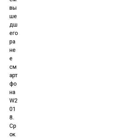
вы
ше
дш
его
ра
не
е
см
арт
фо
на
W2
01
8.
Ср
ок