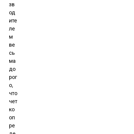
зв
од
ите
ле
м
ве
сь
ма
до
рог
о,
что
чет
ко
оп
ре
де