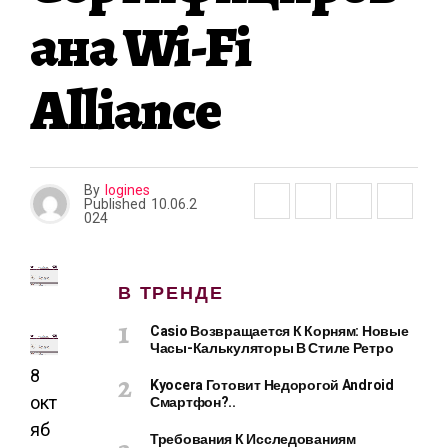
Ана Wi-Fi
Alliance
By
logines
Published
10.06.2
024
В ТРЕНДЕ
Casio Возвращается К Корням: Новые
Часы-Калькуляторы В Стиле Ретро
8
Kyocera Готовит Недорогой Android
Смартфон?..
окт
яб
Требования К Исследованиям