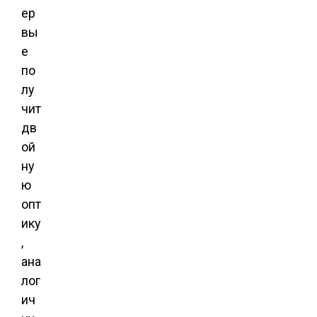
ер
вы
е
по
лу
чит
дв
ой
ну
ю
опт
ику
,
ана
лог
ич