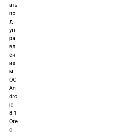
ать
по
д
уп
ра
вл
ен
ие
м
ОС
An
dro
id
8.1
Ore
o.