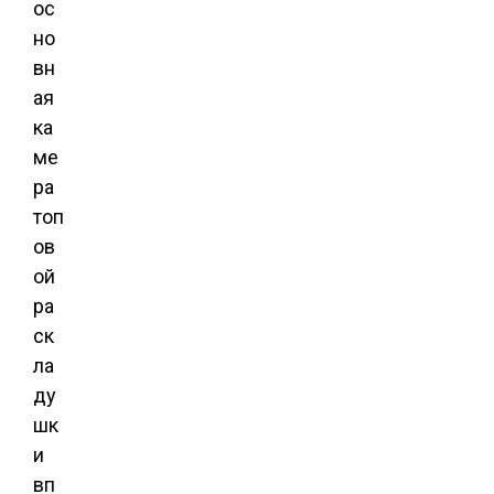
ос
но
вн
ая
ка
ме
ра
топ
ов
ой
ра
ск
ла
ду
шк
и
вп