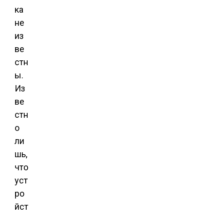
ка
не
из
ве
стн
ы.
Из
ве
стн
о
ли
шь,
что
уст
ро
йст