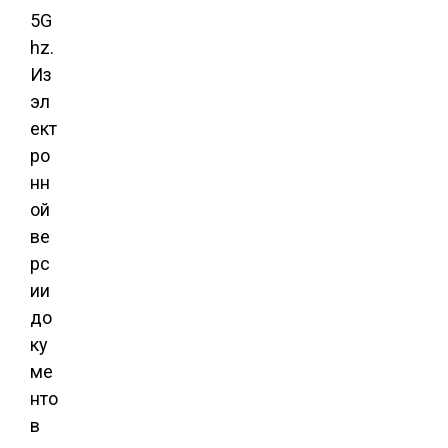
5G
hz.
Из
эл
ект
ро
нн
ой
ве
рс
ии
до
ку
ме
нто
в