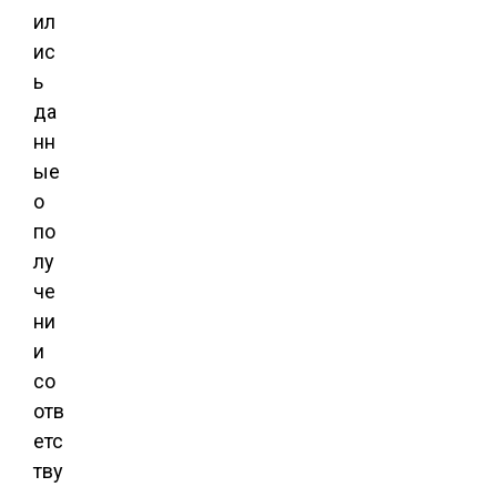
ил
ис
ь
да
нн
ые
о
по
лу
че
ни
и
со
отв
етс
тву