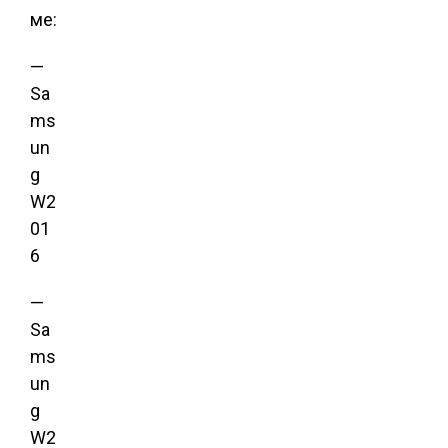
ме:
—
Sa
ms
un
g
W2
01
6
—
Sa
ms
un
g
W2