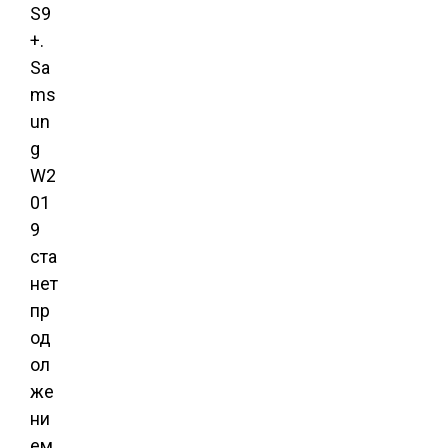
S9
+.
Sa
ms
un
g
W2
01
9
ста
нет
пр
од
ол
же
ни
ем