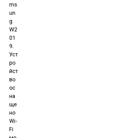
ms
un
g
W2
01
9.
Уст
ро
йст
во
ос
на
ще
но
Wi-
Fi
мо