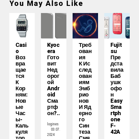
You May Also Like
Casi
Kyoc
Треб
Fujit
O
Era
Ован
Su
Воз
Гото
Ия
Пре
Вра
Вит
К Ис
Дста
Щае
Нед
След
Вила
Тся
Орог
Ован
Баб
К
Ой
Иям
Ушк
Кор
Andr
Эмб
Офо
Ням:
Oid
Рио
Н
Нов
Сма
Нов
Easy
Ые
Ртф
И Яд
Sma
Час
Он?..
Ерно
Rtph
Ы-
Го
One
Каль
Син
F-
logines
03.07.
Куля
Теза
42A
2024
Тор
Смя