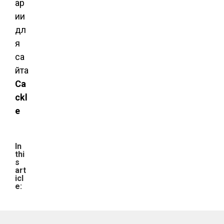
ар
ии
дл
я
са
йта
Ca
ckl
e
In
thi
s
art
icl
e: