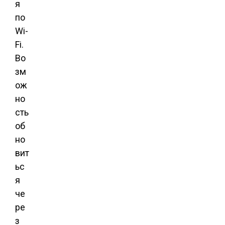
я
по
Wi-
Fi.
Во
зм
ож
но
сть
об
но
вит
ьс
я
че
ре
з