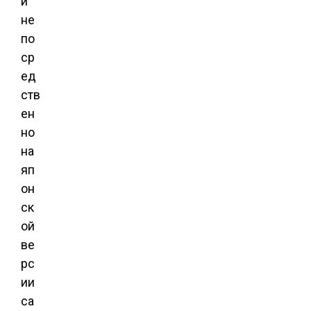
и
не
по
ср
ед
ств
ен
но
на
яп
он
ск
ой
ве
рс
ии
са