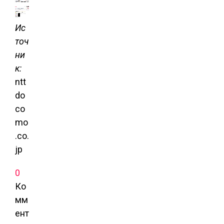
Ис
точ
ни
к:
ntt
do
co
mo
.co.
jp
0
Ко
мм
ент