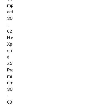
mp
act
SO
-
02
H и
Xp
eri
a
Z5
Pre
mi
um
SO
-
03