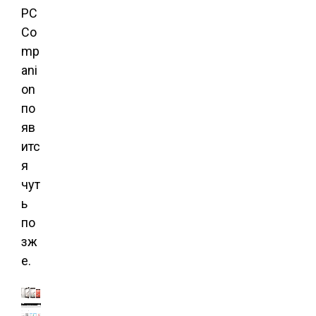
PC
Co
mp
ani
on
по
яв
итс
я
чут
ь
по
зж
е.