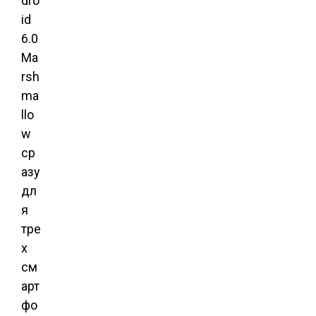
dro
id
6.0
Ma
rsh
ma
llo
w
ср
азу
дл
я
тре
х
см
арт
фо