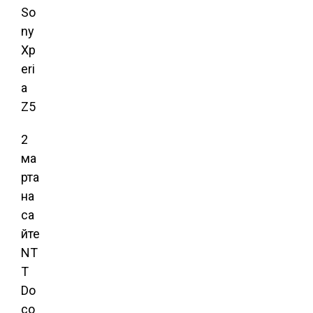
2
ма
рта
на
са
йте
NT
T
Do
co