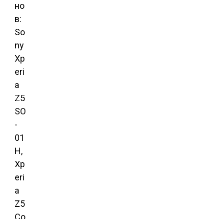
но
в:
So
ny
Xp
eri
a
Z5
SO
-
01
H,
Xp
eri
a
Z5
Co