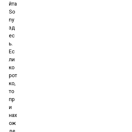
йта
So
ny
зд
ес
ь.
Ес
ли
ко
рот
ко,
то
пр
и
нах
ож
де