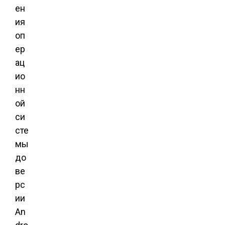
ен
ия
оп
ер
ац
ио
нн
ой
си
сте
мы
до
ве
рс
ии
An