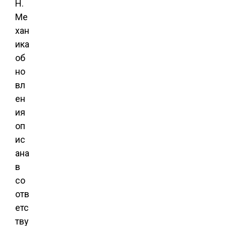
H.
Ме
хан
ика
об
но
вл
ен
ия
оп
ис
ана
в
со
отв
етс
тву