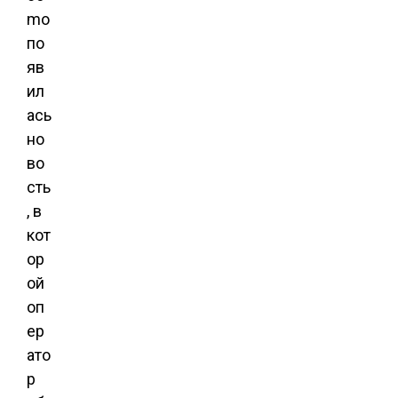
mo
по
яв
ил
ась
но
во
сть
, в
кот
ор
ой
оп
ер
ато
р