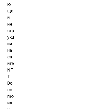
ю
ще
й
ин
стр
укц
ии
на
са
йте
NT
T
Do
co
mo
ил