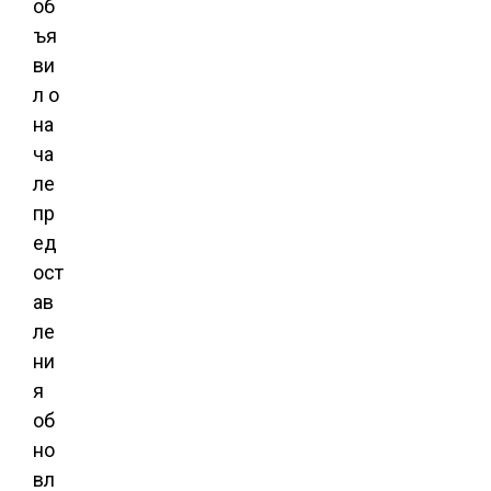
об
ъя
ви
л о
на
ча
ле
пр
ед
ост
ав
ле
ни
я
об
но
вл