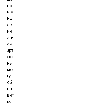
ни
и в
Ро
сс
ии
эти
см
арт
фо
ны
мо
гут
об
но
вит
ьс