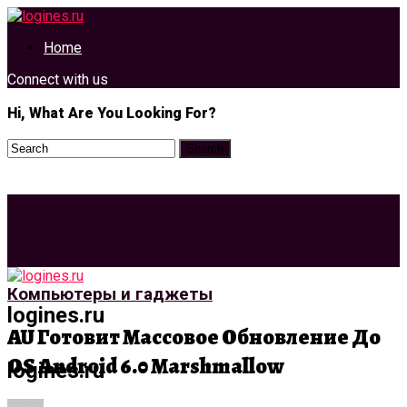
Home
Connect with us
Hi, What Are You Looking For?
Компьютеры и гаджеты
logines.ru
AU Готовит Массовое Обновление До
OS Android 6.0 Marshmallow
logines.ru