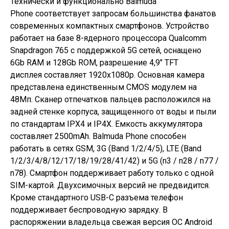
Технически и функционально
Balmuda
Phone
соответствует запросам большинства фанатов
современных компактных смартфонов. Устройство
работает на базе 8-ядерного процессора Qualcomm
Snapdragon 765 с поддержкой 5G сетей, оснащено
6Gb RAM и 128Gb ROM, разрешение 4,9″ TFT
дисплея составляет 1920x1080p. Основная камера
представлена единственным CMOS модулем на
48Мп. Сканер отпечатков пальцев расположился на
задней стенке корпуса, защищенного от воды и пыли
по стандартам IPX4 и IP4X. Емкость аккумулятора
составляет 2500mAh. Balmuda Phone способен
работать в сетях GSM, 3G (Band 1/2/4/5), LTE (Band
1/2/3/4/8/12/17/18/19/28/41/42) и 5G (n3 / n28 / n77 /
n78). Смартфон поддерживает работу только с одной
SIM-картой. Двухсимочных версий не предвидится.
Кроме стандартного USB-C разъема телефон
поддерживает беспроводную зарядку. В
распоряжении владельца свежая версия ОС Android