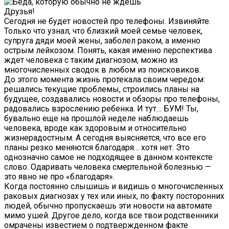
Друзья!
Сегодня не будет новостей про телефоны. Извиняйте.
Только что узнал, что близкий моей семье человек,
супруга дяди моей жены, заболел раком, а именно
острым лейкозом. Понять, какая именно перспектива
ждет человека с таким диагнозом, можно из
многочисленных сводок в любом из поисковиков.
До этого момента жизнь протекала своим чередом:
решались текущие проблемы, строились планы на
будущее, создавались новости и обзоры про телефоны,
радовались взрослению ребенка. И тут… БУМ! Ты,
бувально еще на прошлой неделе наблюдаешь
человека, вроде как здоровым и относительно
жизнерадостным. А сегодня выясняется, что все его
планы резко меняются благодаря… хотя нет. Это
однозначно самое не подходящее в данном контексте
слово. Одаривать человека смертельной болезнью —
это явно не про «благодаря».
Когда постоянно слышишь и видишь о многочисленных
раковых диагнозах у тех или иных, по факту посторонних
людей, обычно пропускаешь эти новости на автомате
мимо ушей. Другое дело, когда все твои родственники
омрачены известием о подтвержденном факте