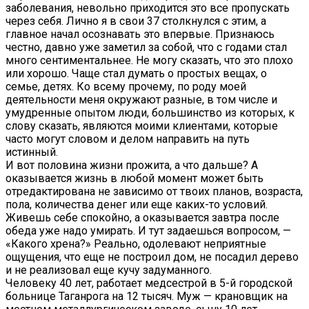
заболевания, невольно приходится это все пропускать
через себя. Лично я в свои 37 столкнулся с этим, а
главное начал осознавать это впервые. Признаюсь
честно, давно уже заметил за собой, что с годами стал
много сентиментальнее. Не могу сказать, что это плохо
или хорошо. Чаще стал думать о простых вещах, о
семье, детях. Ко всему прочему, по роду моей
деятельности меня окружают разные, в том числе и
умудренные опытом люди, большинство из которых, к
слову сказать, являются моими клиентами, которые
часто могут словом и делом направить на путь
истинный.
И вот половина жизни прожита, а что дальше? А
оказывается жизнь в любой момент может быть
отредактирована не зависимо от твоих планов, возраста,
пола, количества денег или еще каких-то условий.
Живешь себе спокойно, а оказывается завтра после
обеда уже надо умирать. И тут задаешься вопросом, —
«Какого хрена?» Реально, одолевают неприятные
ощущения, что еще не построил дом, не посадил дерево
и не реализовал еще кучу задуманного.
Человеку 40 лет, работает медсестрой в 5-й городской
больнице Таганрога на 12 тысяч. Муж — крановщик на