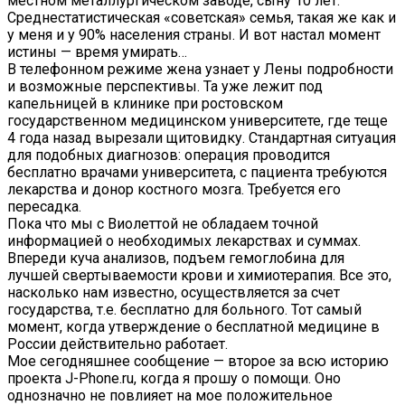
местном металлургическом заводе, сыну 10 лет.
Среднестатистическая «советская» семья, такая же как и
у меня и у 90% населения страны. И вот настал момент
истины — время умирать…
В телефонном режиме жена узнает у Лены подробности
и возможные перспективы. Та уже лежит под
капельницей в клинике при ростовском
государственном медицинском университете, где теще
4 года назад вырезали щитовидку. Стандартная ситуация
для подобных диагнозов: операция проводится
бесплатно врачами университета, с пациента требуются
лекарства и донор костного мозга. Требуется его
пересадка.
Пока что мы с Виолеттой не обладаем точной
информацией о необходимых лекарствах и суммах.
Впереди куча анализов, подъем гемоглобина для
лучшей свертываемости крови и химиотерапия. Все это,
насколько нам известно, осуществляется за счет
государства, т.е. бесплатно для больного. Тот самый
момент, когда утверждение о бесплатной медицине в
России действительно работает.
Мое сегодняшнее сообщение — второе за всю историю
проекта J-Phone.ru, когда я прошу о помощи. Оно
однозначно не повлияет на мое положительное