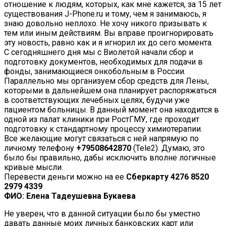
отношение к людям, которых, как мне кажется, за 15 лет
существования J-Phone.ru и тому, чем я занимаюсь, я
знаю довольно неплохо. Не хочу никого призывать к
тем или иным действиям. Вы вправе проигнорировать
эту новость, равно как и я игнорил их до сего момента.
С сегодняшнего дня мы с Виолетой начали сбор и
подготовку документов, необходимых для подачи в
фонды, занимающиеся онкобольным в России.
Параллельно мы организуем сбор средств для Лены,
которыми в дальнейшем она планирует распоряжаться
в соответствующих лечебных целях, будучи уже
пациентом больницы. В данный момент она находится в
одной из палат клиники при РостГМУ, где проходит
подготовку к стандартному процессу химиотерапии.
Все желающие могут связаться с ней напрямую по
личному телефону
+79508642870
(Tele2). Думаю, это
было бы правильно, дабы исключить вполне логичные
кривые мысли.
Перевести деньги можно на ее
Сберкарту 4276 8520
2979 4339
ФИО: Елена Тадеушевна Букаева
Не уверен, что в данной ситуации было бы уместно
давать данные моих личных банковских карт или