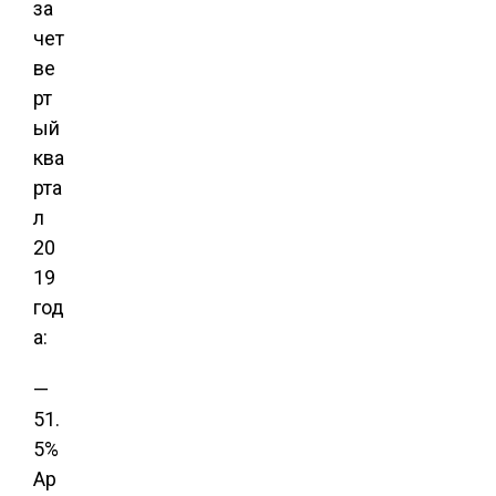
за
чет
ве
рт
ый
ква
рта
л
20
19
год
а:
—
51.
5%
Ap