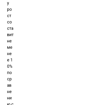
у
ро
ст
со
ста
вит
не
ме
не
е 1
0%
по
ср
ав
не
ни
ю с