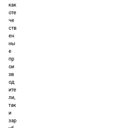
как
оте
че
ств
ен
ны
е
пр
ои
зв
од
ите
ли,
так
и
зар