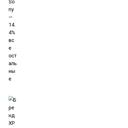
So
ny
—
14.
4%
вс
е
ост
аль
ны
е