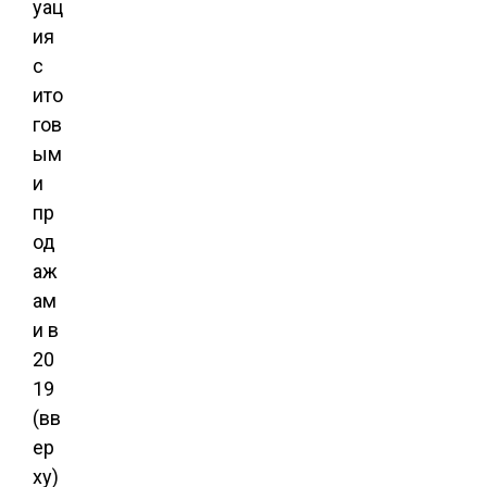
уац
ия
с
ито
гов
ым
и
пр
од
аж
ам
и в
20
19
(вв
ер
ху)