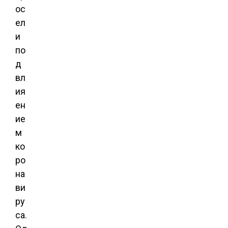
ос
ел
и
по
д
вл
ия
ен
ие
м
ко
ро
на
ви
ру
са.