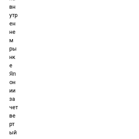
вн
утр
ен
не
м
ры
нк
е
Яп
он
ии
за
чет
ве
рт
ый