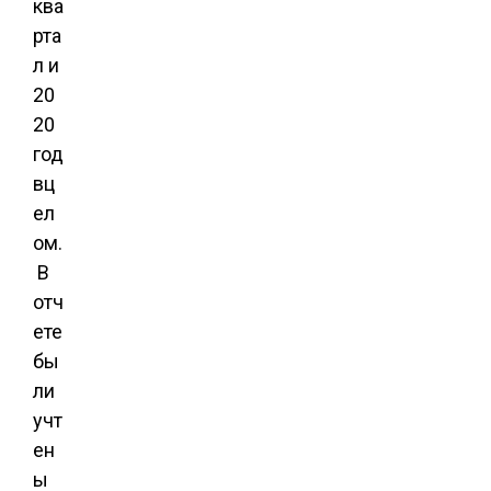
ква
рта
л и
20
20
год
вц
ел
ом.
В
отч
ете
бы
ли
учт
ен
ы