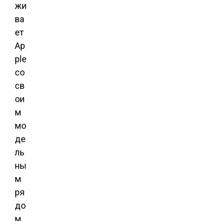
жи
ва
ет
Ap
ple
со
св
ои
м
мо
де
ль
ны
м
ря
до
м