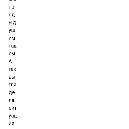
пр
ед
ыд
ущ
им
год
ом.
А
так
вы
гля
де
ла
сит
уац
ия