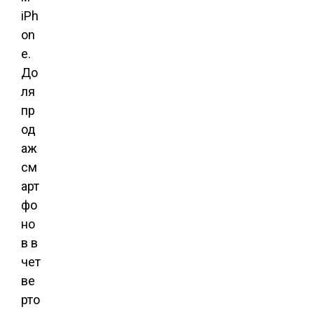
iPh
on
e.
До
ля
пр
од
аж
см
арт
фо
но
в в
чет
ве
рто