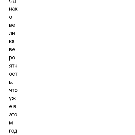
Од
нак
о
ве
ли
ка
ве
ро
ятн
ост
ь,
что
уж
е в
это
м
год