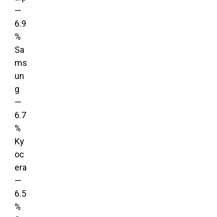
—
6.9
%
Sa
ms
un
g
—
6.7
%
Ky
oc
era
—
6.5
%