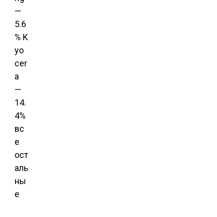
—
5.6
% K
yo
cer
a
—
14.
4%
вс
е
ост
аль
ны
е