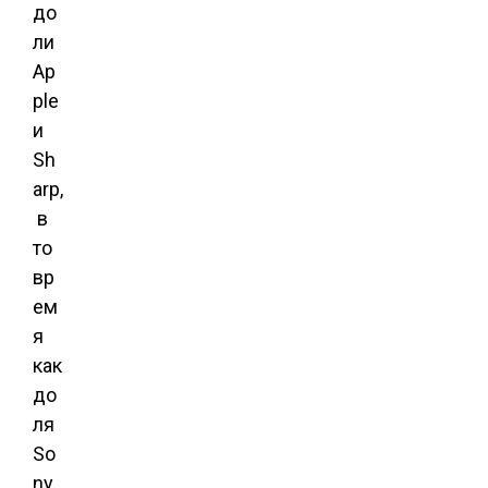
до
ли
Ap
ple
и
Sh
arp,
в
то
вр
ем
я
как
до
ля
So
ny