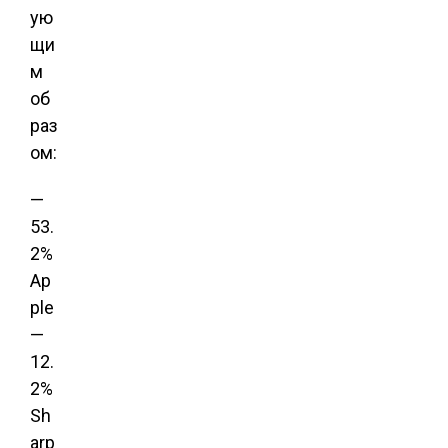
ую
щи
м
об
раз
ом:
—
53.
2%
Ap
ple
—
12.
2%
Sh
arp