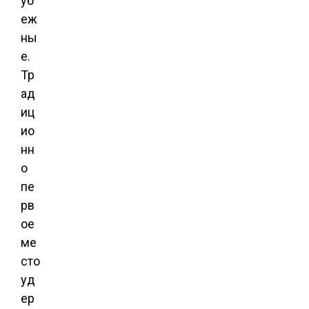
уб
еж
ны
е.
Тр
ад
иц
ио
нн
о
пе
рв
ое
ме
сто
уд
ер