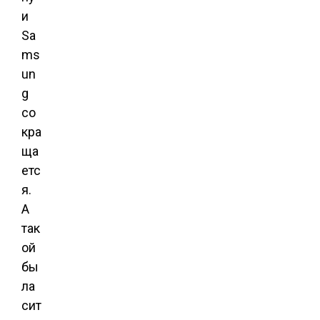
и
Sa
ms
un
g
со
кра
ща
етс
я.
А
так
ой
бы
ла
сит