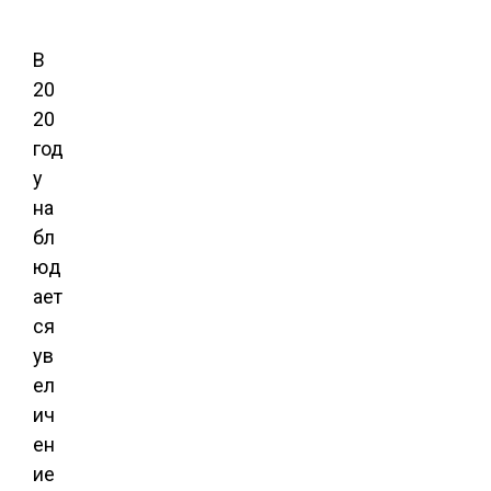
В
20
20
год
у
на
бл
юд
ает
ся
ув
ел
ич
ен
ие