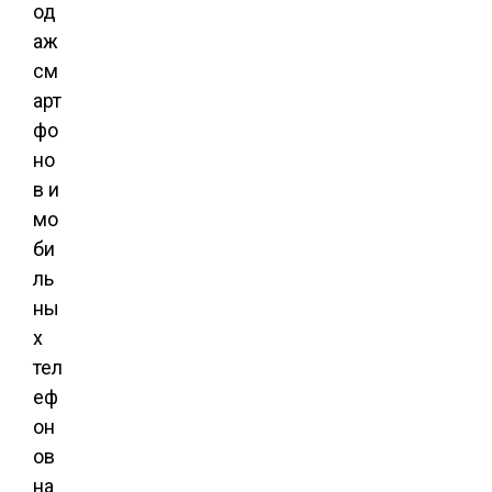
од
аж
см
арт
фо
но
в и
мо
би
ль
ны
х
тел
еф
он
ов
на