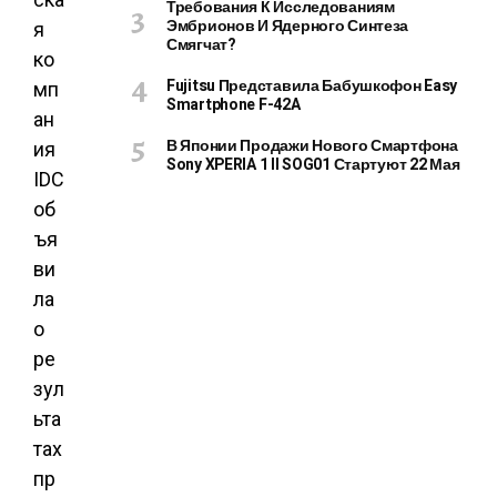
Требования К Исследованиям
Эмбрионов И Ядерного Синтеза
я
Смягчат?
ко
Fujitsu Представила Бабушкофон Easy
мп
Smartphone F-42A
ан
В Японии Продажи Нового Смартфона
ия
Sony XPERIA 1 II SOG01 Стартуют 22 Мая
IDC
об
ъя
ви
ла
о
ре
зул
ьта
тах
пр