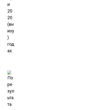
и
20
20
(вн
изу
)
год
ах: