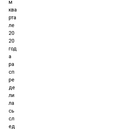
м
ква
рта
ле
20
20
год
а
ра
сп
ре
де
ли
ла
сь
сл
ед