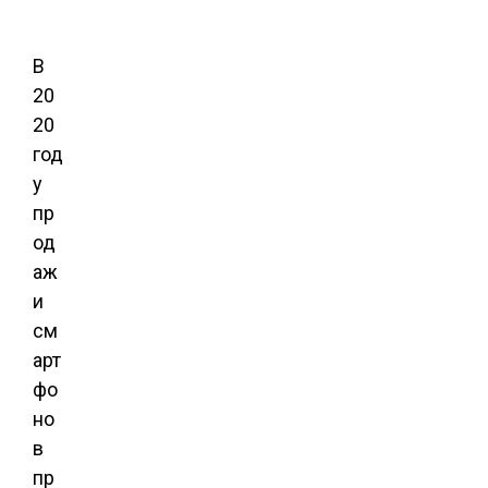
В
20
20
год
у
пр
од
аж
и
см
арт
фо
но
в
пр