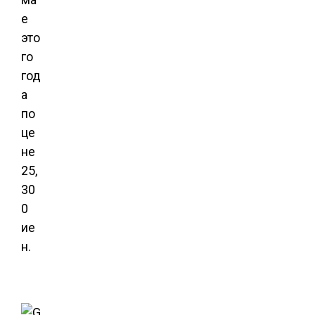
е
это
го
год
а
по
це
не
25,
30
0
ие
н.