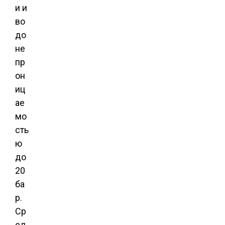
и и
во
до
не
пр
он
иц
ае
мо
сть
ю
до
20
ба
р.
Ср
ед