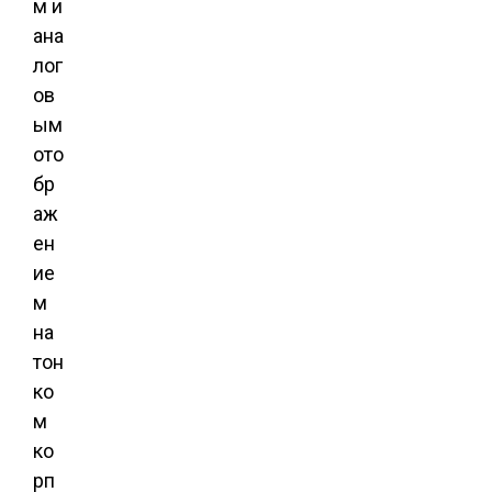
м и
ана
лог
ов
ым
ото
бр
аж
ен
ие
м
на
тон
ко
м
ко
рп