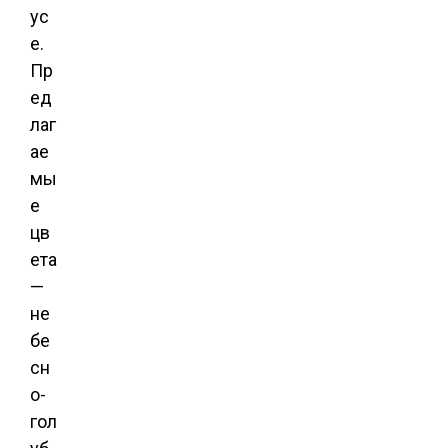
ус
е.
Пр
ед
лаг
ае
мы
е
цв
ета
—
не
бе
сн
о-
гол