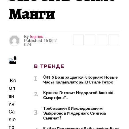
Манги
By
logines
Published
15.06.2
024
В ТРЕНДЕ
Casio Возвращается К Корням: Новые
Ко
Часы-Калькуляторы В Стиле Ретро
мп
Kyocera Готовит Недорогой Android
ан
Смартфон?..
ия
Требования К Исследованиям
Ca
Эмбрионов И Ядерного Синтеза
Смягчат?
sio
пр
Fujitsu Представила Бабушкофон Easy