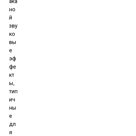
ака
но
й
зву
ко
вы
е
эф
фе
кт
ы,
тип
ич
ны
е
дл
я