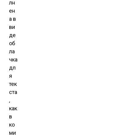
лн
ен
а в
ви
де
об
ла
чка
дл
я
тек
ста
,
как
в
ко
ми