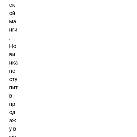
ск
ой
ма
нги
.
Но
ви
нка
по
сту
пит
в
пр
од
аж
у в
ма