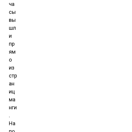
ча
сы
вы
шл
и
пр
ям
о
из
стр
ан
иц
ма
нги
.
На
по