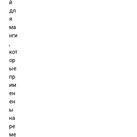
й
дл
я
ма
нги
,
кот
ор
ые
пр
им
ен
ен
ы
на
ре
ме