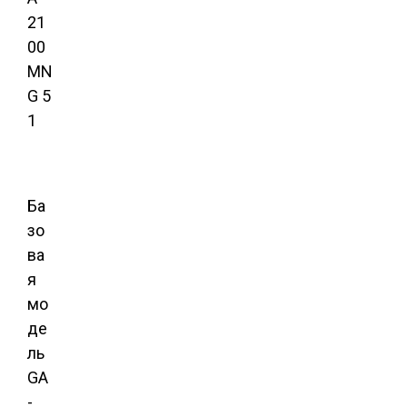
Ба
зо
ва
я
мо
де
ль
GA
-