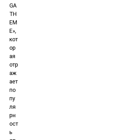
GA
TH
EM
E»,
кот
ор
ая
отр
аж
ает
по
пу
ля
рн
ост
ь