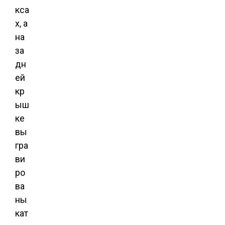
кса
х, а
на
за
дн
ей
кр
ыш
ке
вы
гра
ви
ро
ва
ны
кат