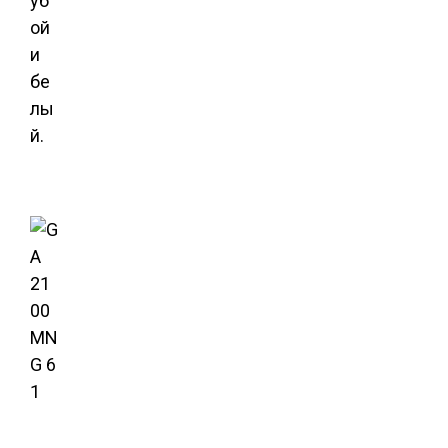
уб
ой
и
бе
лы
й.