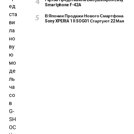
Smartphone F-42A
ед
ста
В Японии Продажи Нового Смартфона
Sony XPERIA 1 II SOG01 Стартуют 22 Мая
ви
ла
но
ву
ю
мо
де
ль
ча
со
в
G-
SH
OC