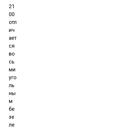
21
00
отл
ич
ает
ся
во
сь
ми
уго
ль
ны
м
бе
зе
ле