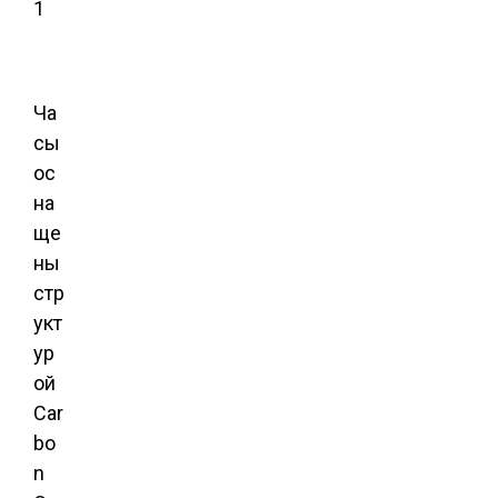
Ча
сы
ос
на
ще
ны
стр
укт
ур
ой
Car
bo
n