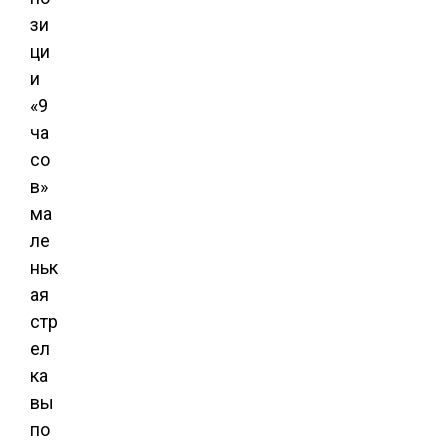
зи
ци
и
«9
ча
со
в»
ма
ле
ньк
ая
стр
ел
ка
вы
по