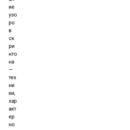
ие
узо
ро
в
ск
ри
нто
на
—
тех
ни
ки,
хар
акт
ер
но