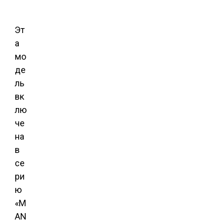
Эт
а
мо
де
ль
вк
лю
че
на
в
се
ри
ю
«M
AN