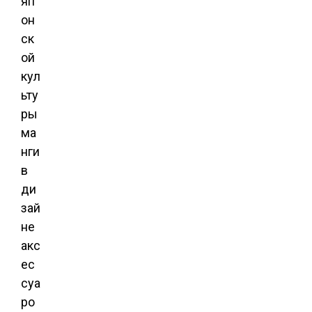
яп
он
ск
ой
кул
ьту
ры
ма
нги
в
ди
зай
не
акс
ес
суа
ро