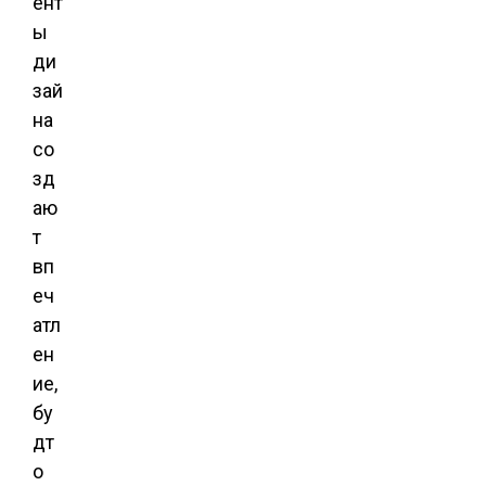
ент
ы
ди
зай
на
со
зд
аю
т
вп
еч
атл
ен
ие,
бу
дт
о