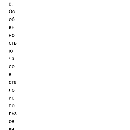
в.
Ос
об
ен
но
сть
ю
ча
со
в
ста
ло
ис
по
льз
ов
ан