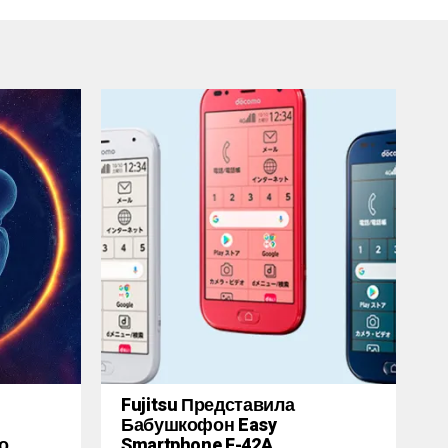
Fujitsu Представила
Бабушкофон Easy
о
Smartphone F-42A