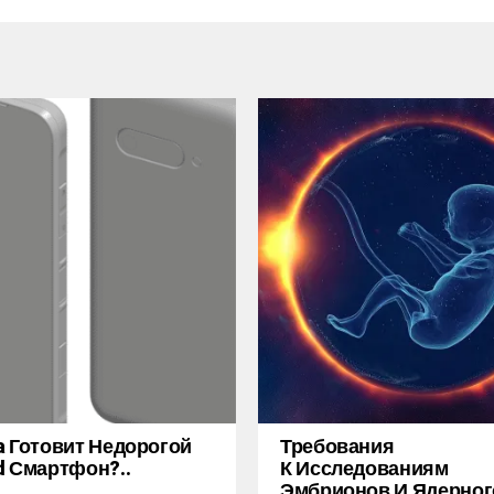
a Готовит Недорогой
Требования
d Смартфон?..
К Исследованиям
Эмбрионов И Ядерног