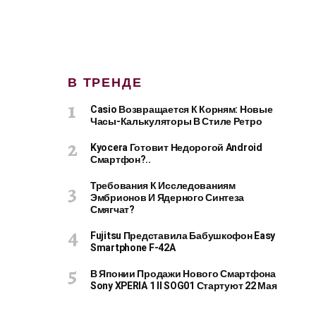
В ТРЕНДЕ
Casio Возвращается К Корням: Новые
Часы-Калькуляторы В Стиле Ретро
Kyocera Готовит Недорогой Android
Смартфон?..
Требования К Исследованиям
Эмбрионов И Ядерного Синтеза
Смягчат?
Fujitsu Представила Бабушкофон Easy
Smartphone F-42A
В Японии Продажи Нового Смартфона
Sony XPERIA 1 II SOG01 Стартуют 22 Мая