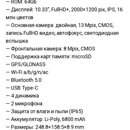
— ROM: 64Gb
— Дисплей: 10.33″, FullHD+, 2000×1200 pix, IPS, 16
млн цветов
— Основная камера: двойная, 13 Mpix, CMOS,
запись FullHD видео, автофокус, светодиодная
вспышка
— Фронтальная камера: 8 Mpix, CMOS
— Поддержка карт памяти: microSD
— GPS/GLONASS
— Wi-Fi a/b/g/n/ac
— Bluetooth 5.0
— USB Type-C
— 4 динамика
— 2 микрофона
— Защита от влаги и пыли (IP65)
— Аккумулятор: Li-Poly, 6800 mAh
— Размеры: 248.8×158.5×8.9 mm