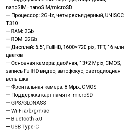
nanoSIM+nanoSIM/microSD
— Процессор: 2GHz, четырехъядерный, UNISOC
T310
— RAM: 2Gb
— ROM: 32Gb
— Дисплей: 6.5″, FullHD, 1600×720 pix, TFT, 16 млн
цветов
— Основная камера: двойная, 13+2 Mpix, CMOS,
запись FullHD видео, автофокус, светодиодная
вспышка
— Фронтальная камера: 8 Mpix, CMOS
— Поддержка карт памяти: microSD
— GPS/GLONASS
— Wi-Fi a/b/g/n/ac
— Bluetooth 5.0
— USB Type-C