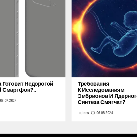
a Готовит Недорогой
Требования
d Смартфон?..
К Исследованиям
Эмбрионов И Ядерног
Синтеза Смягчат?
03.07.2024
logines
06.08.2024