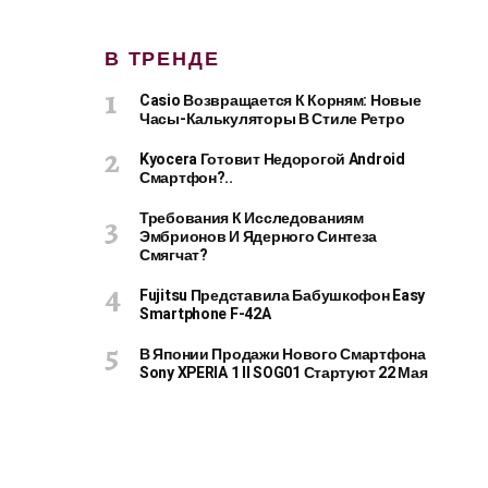
В ТРЕНДЕ
Casio Возвращается К Корням: Новые
Часы-Калькуляторы В Стиле Ретро
Kyocera Готовит Недорогой Android
Смартфон?..
Требования К Исследованиям
Эмбрионов И Ядерного Синтеза
Смягчат?
Fujitsu Представила Бабушкофон Easy
Smartphone F-42A
В Японии Продажи Нового Смартфона
Sony XPERIA 1 II SOG01 Стартуют 22 Мая