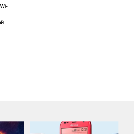
Wi-
ой