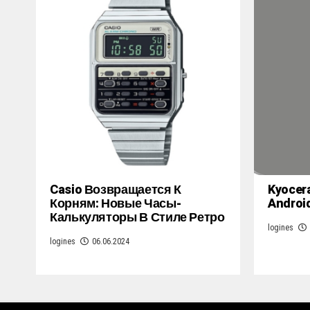
Casio Возвращается К
Kyocer
Корням: Новые Часы-
Androi
Калькуляторы В Стиле Ретро
logines
logines
06.06.2024