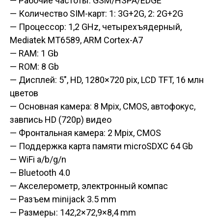
— Рабочие частоты: GSM/HSPA/EDGE
— Количество SIM-карт: 1: 3G+2G, 2: 2G+2G
— Процессор: 1,2 GHz, четырехъядерный,
Mediatek MT6589, ARM Cortex-A7
— RAM: 1 Gb
— ROM: 8 Gb
— Дисплей: 5″, HD, 1280×720 pix, LCD TFT, 16 млн
цветов
— Основная камера: 8 Mpix, CMOS, автофокус,
завпись HD (720p) видео
— Фронтальная камера: 2 Mpix, CMOS
— Поддержка карта памяти microSDXC 64 Gb
— WiFi a/b/g/n
— Bluetooth 4.0
— Акселерометр, электронный компас
— Разъем minijack 3.5 mm
— Размеры: 142,2×72,9×8,4 mm