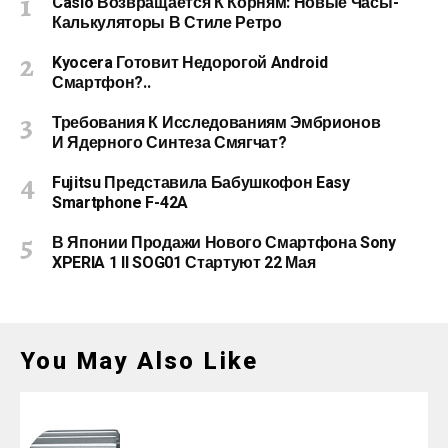
Casio Возвращается К Корням: Новые Часы-
Калькуляторы В Стиле Ретро
Kyocera Готовит Недорогой Android
Смартфон?..
Требования К Исследованиям Эмбрионов
И Ядерного Синтеза Смягчат?
Fujitsu Представила Бабушкофон Easy
Smartphone F-42A
В Японии Продажи Нового Смартфона Sony
XPERIA 1 II SOG01 Стартуют 22 Мая
You May Also Like