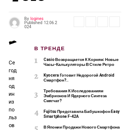
By
logines
Published
12.06.2
024
В ТРЕНДЕ
Casio Возвращается К Корням: Новые
Се
Часы-Калькуляторы В Стиле Ретро
год
Kyocera Готовит Недорогой Android
ня
Смартфон?..
од
Требования К Исследованиям
ин
Эмбрионов И Ядерного Синтеза
Смягчат?
из
по
Fujitsu Представила Бабушкофон Easy
Smartphone F-42A
льз
ов
В Японии Продажи Нового Смартфона