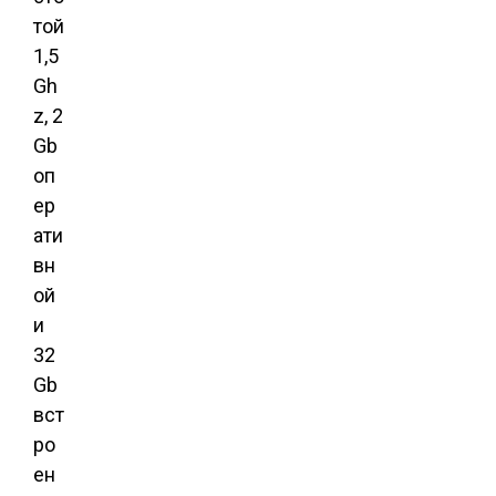
той
1,5
Gh
z, 2
Gb
оп
ер
ати
вн
ой
и
32
Gb
вст
ро
ен