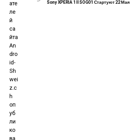
Sony XPERIA 1 II SOG01 Стартуют 22 Мая
ате
ле
й
са
йта
An
dro
id-
Sh
wei
z.c
h
оп
уб
ли
ко
ва