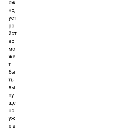
ож
но,
уст
ро
йст
во
мо
же
т
бы
ть
вы
пу
ще
но
уж
е в