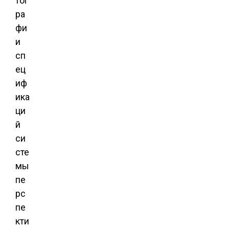
тог
ра
фи
и
сп
ец
иф
ика
ци
й
си
сте
мы
пе
рс
пе
кти