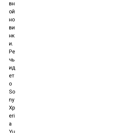
вн
ой
но
ви
нк
и.
Ре
чь
ид
ет
о
So
ny
Xp
eri
a
Yu