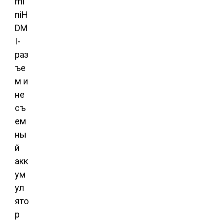
mi
niH
DM
I-
раз
ъе
м и
не
съ
ем
ны
й
акк
ум
ул
ято
р