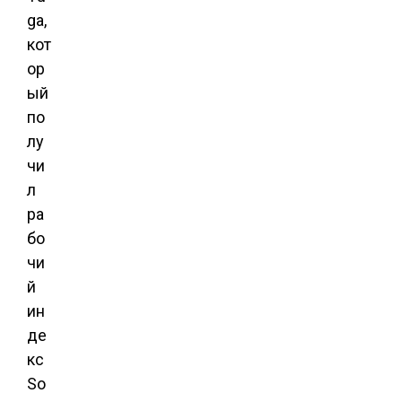
ga,
кот
ор
ый
по
лу
чи
л
ра
бо
чи
й
ин
де
кс
So