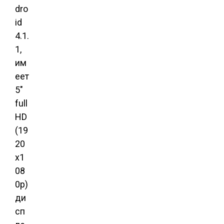
dro
id
4.1.
1,
им
еет
5″
full
HD
(19
20
x1
08
0p)
ди
сп