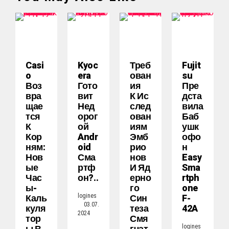
Casi
Kyoc
Треб
Fujit
O
Era
Ован
Su
Воз
Гото
Ия
Пре
Вра
Вит
К Ис
Дста
Щае
Нед
След
Вила
Тся
Орог
Ован
Баб
К
Ой
Иям
Ушк
Кор
Andr
Эмб
Офо
Ням:
Oid
Рио
Н
Нов
Сма
Нов
Easy
Ые
Ртф
И Яд
Sma
Час
Он?..
Ерно
Rtph
Ы-
Го
One
Каль
Син
F-
logines
03.07.
Куля
Теза
42A
2024
Тор
Смя
logines