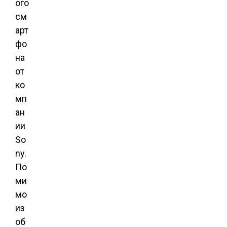
ого
см
арт
фо
на
от
ко
мп
ан
ии
So
ny.
По
ми
мо
из
об