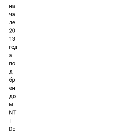
на
ча
ле
20
13
год
а
по
д
бр
ен
до
м
NT
T
Dc