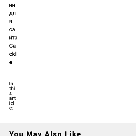
ии
дл
я
са
йта
Ca
ckl
e
In
thi
s
art
icl
e:
You May Also Like