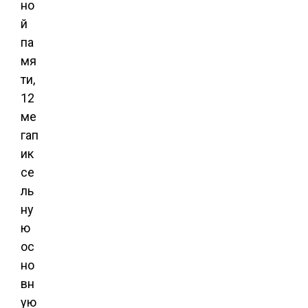
но
й
па
мя
ти,
12
ме
гап
ик
се
ль
ну
ю
ос
но
вн
ую