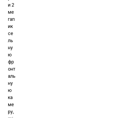
и 2
ме
гап
ик
се
ль
ну
ю
фр
онт
аль
ну
ю
ка
ме
ру,