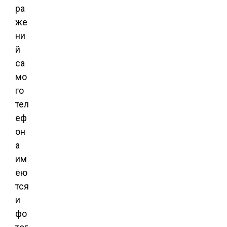
ра
же
ни
й
са
мо
го
тел
еф
он
а
им
ею
тся
и
фо