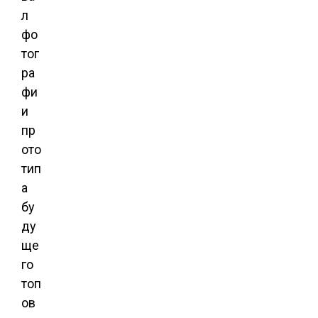
л
фо
тог
ра
фи
и
пр
ото
тип
а
бу
ду
ще
го
топ
ов