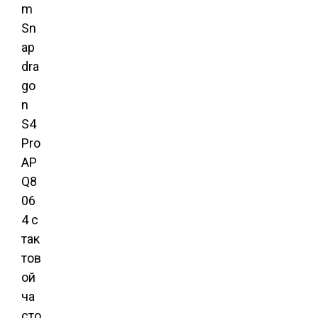
m
Sn
ap
dra
go
n
S4
Pro
AP
Q8
06
4 с
так
тов
ой
ча
сто