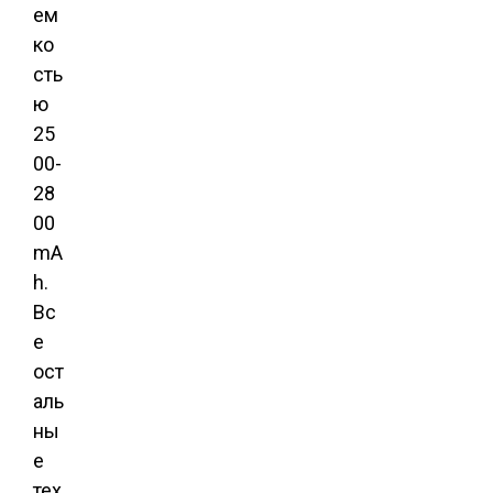
ем
ко
сть
ю
25
00-
28
00
mA
h.
Вс
е
ост
аль
ны
е
тех