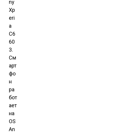
ny
Xp
eri
a
C6
60
3.
См
арт
фо
н
ра
бот
ает
на
OS
An