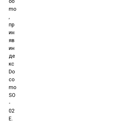
oo
mo
,
пр
ин
яв
ин
де
кс
Do
co
mo
SO
-
02
E.