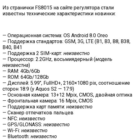
Из странички FS8015 на сайте регулятора стали
известны технические характеристики новинки:
— Операционная система: OS Android 8.0 Oreo
— Поддержка стандартов: GSM, 3G, LTE (B1, B3, B8, B38,
B40, B41
— Поддержка 2 SIM-карт:
неизвестно
— Процессор: 2.2GHz, восьмиядерный (
модель
неизвестна
)
— RAM: 4Gb/6Gb
— ROM: 64Gb/128Gb
— Дисплей: 5.99″, FullHD+, 2160×1080 pix, соотношение
сторон 18:9 (у Aquos S2 — 17:9)
— Основная камера: 13+12 Mpix, CMOS, двойная оптика
— Фронтальная камера: 16 Mpix, CMOS
— Поддержка карт памяти:
неизвестно
— Сканер отпечатков пальцев
— NFC:
неизвестно
— GPS/GLONASS:
неизвестно
— Wi-Fi:
неизвестно
— Bluetooth:
неизвестно