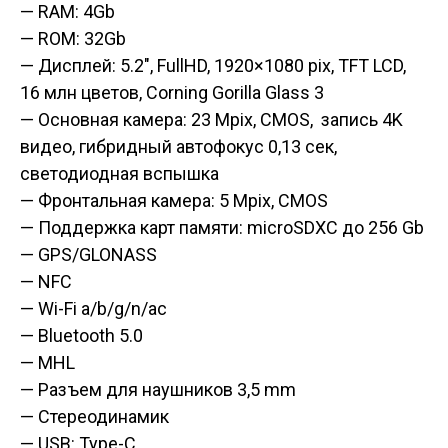
— RAM: 4Gb
— ROM: 32Gb
— Дисплей: 5.2″, FullHD, 1920×1080 pix, TFT LCD,
16 млн цветов, Corning Gorilla Glass 3
— Основная камера: 23 Mpix, CMOS, запись 4K
видео, гибридный
автофокус 0,13 сек
,
светодиодная вспышка
— Фронтальная камера: 5 Mpix, CMOS
— Поддержка карт памяти: microSDXC до 256 Gb
— GPS/GLONASS
— NFC
— Wi-Fi a/b/g/n/ac
— Bluetooth 5.0
— MHL
— Разъем для наушников 3,5 mm
— Стереодинамик
— USB: Type-C