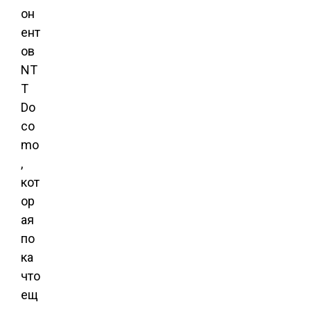
он
ент
ов
NT
T
Do
co
mo
,
кот
ор
ая
по
ка
что
ещ