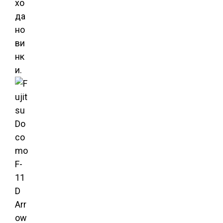
хо
да
но
ви
нк
и.