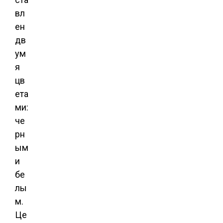
вл
ен
дв
ум
я
цв
ета
ми:
че
рн
ым
и
бе
лы
м.
Це