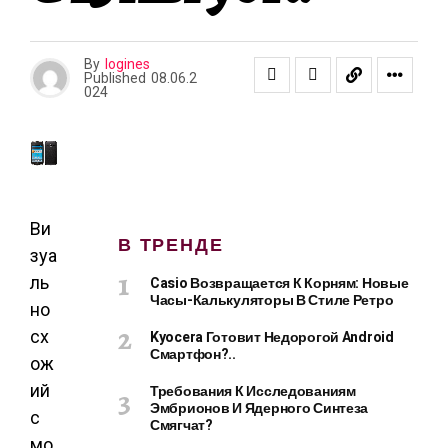
By
logines
Published
08.06.2
024
Ви
В ТРЕНДЕ
зуа
ль
Casio Возвращается К Корням: Новые
Часы-Калькуляторы В Стиле Ретро
но
сх
Kyocera Готовит Недорогой Android
Смартфон?..
ож
ий
Требования К Исследованиям
Эмбрионов И Ядерного Синтеза
с
Смягчат?
мо