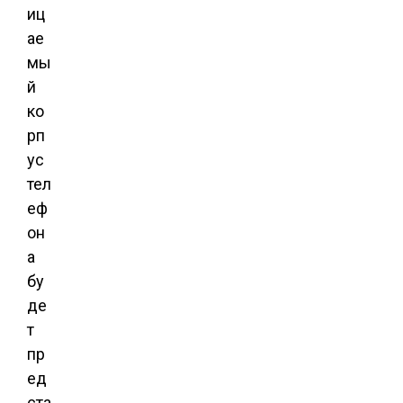
иц
ае
мы
й
ко
рп
ус
тел
еф
он
а
бу
де
т
пр
ед
ста