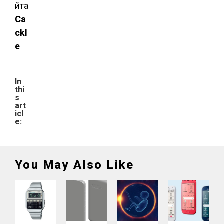
йта
Ca
ckl
e
In
thi
s
art
icl
e:
You May Also Like