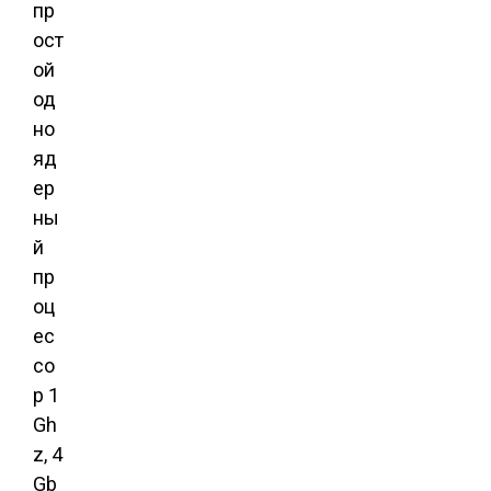
пр
ост
ой
од
но
яд
ер
ны
й
пр
оц
ес
со
р 1
Gh
z, 4
Gb