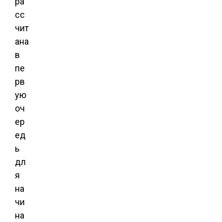
ра
сс
чит
ана
в
пе
рв
ую
оч
ер
ед
ь
дл
я
на
чи
на