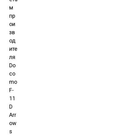
м
пр
ои
зв
од
ите
ля
Do
co
mo
F-
11
D
Arr
ow
s