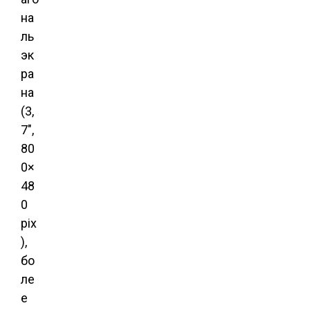
на
ль
эк
ра
на
(3,
7″,
80
0×
48
0
pix
),
бо
ле
е