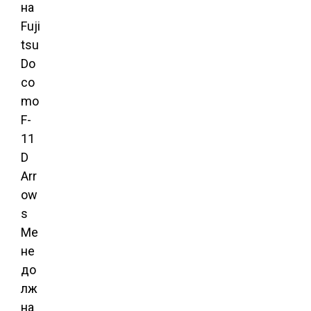
на
Fuji
tsu
Do
co
mo
F-
11
D
Arr
ow
s
Me
не
до
лж
на