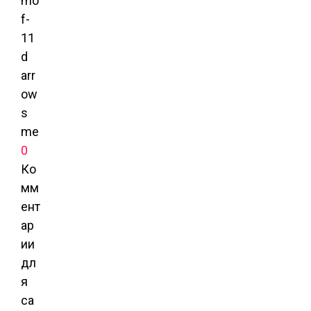
0
Ко
мм
ент
ар
ии
дл
я
са