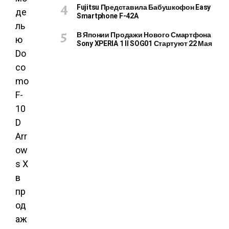
Fujitsu Представила Бабушкофон Easy
де
Smartphone F-42A
ль
В Японии Продажи Нового Смартфона
ю
Sony XPERIA 1 II SOG01 Стартуют 22 Мая
Do
co
mo
F-
10
D
Arr
ow
s X
в
пр
од
аж