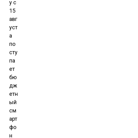
у с
15
авг
уст
а
по
сту
па
ет
бю
дж
етн
ый
см
арт
фо
н