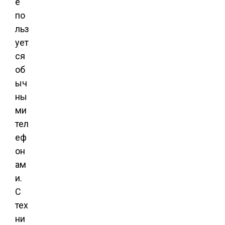
е
по
льз
ует
ся
об
ыч
ны
ми
тел
еф
он
ам
и.
С
тех
ни