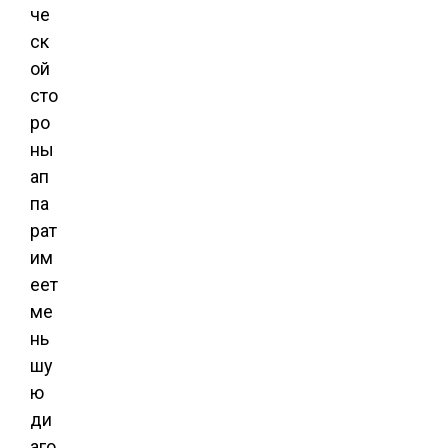
че
ск
ой
сто
ро
ны
ап
па
рат
им
еет
ме
нь
шу
ю
ди
аго