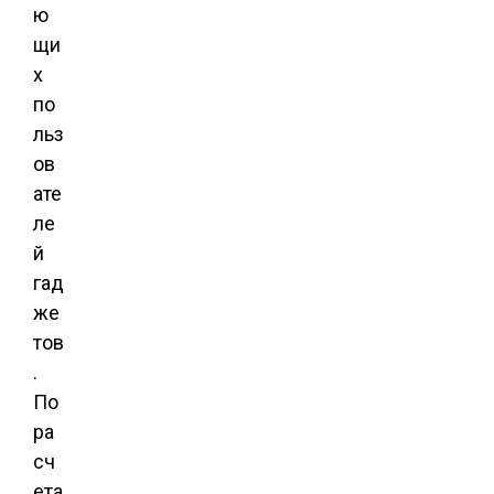
ю
щи
х
по
льз
ов
ате
ле
й
гад
же
тов
.
По
ра
сч
ета