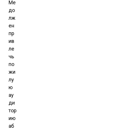
Me
до
лж
ен
пр
ив
ле
чь
по
жи
лу
ю
ау
ди
тор
ию
аб