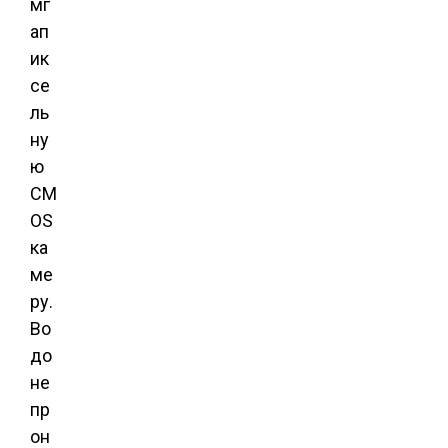
мг
ап
ик
се
ль
ну
ю
CM
OS
ка
ме
ру.
Во
до
не
пр
он