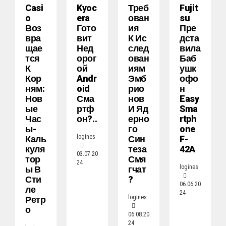
Casi
Kyoc
Треб
Fujit
O
Era
Ован
Su
Воз
Гото
Ия
Пре
Вра
Вит
К Ис
Дста
Щае
Нед
След
Вила
Тся
Орог
Ован
Баб
К
Ой
Иям
Ушк
Кор
Andr
Эмб
Офо
Ням:
Oid
Рио
Н
Нов
Сма
Нов
Easy
Ые
Ртф
И Яд
Sma
Час
Он?..
Ерно
Rtph
Ы-
Го
One
Каль
Син
F-
logines
Куля
Теза
42A
03.07.20
Тор
Смя
24
Ы В
Гчат
logines
Сти
?
06.06.20
Ле
24
Ретр
logines
О
06.08.20
24