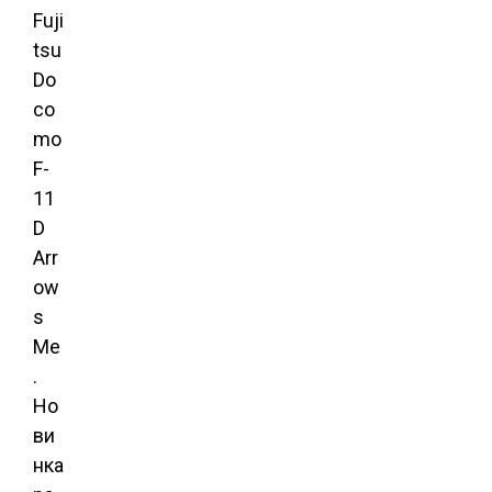
Fuji
tsu
Do
co
mo
F-
11
D
Arr
ow
s
Me
.
Но
ви
нка