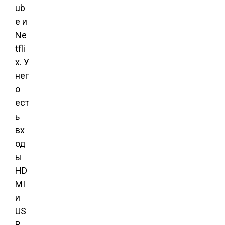
ub
e и
Ne
tfli
x. У
нег
о
ест
ь
вх
од
ы
HD
MI
и
US
B,