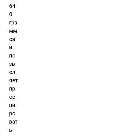
64
0
гра
мм
ов
и
по
зв
ол
яет
пр
ое
ци
ро
ват
ь