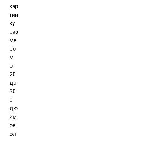
кар
тин
ку
раз
ме
ро
м
от
20
до
30
0
дю
йм
ов.
Бл