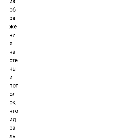
из
об
ра
же
ни
я
на
сте
ны
и
пот
ол
ок,
что
ид
еа
ль