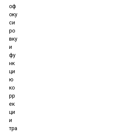
оф
оку
си
ро
вку
и
фу
нк
ци
ю
ко
рр
ек
ци
и
тра