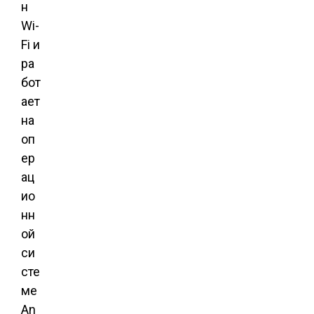
н
Wi-
Fi и
ра
бот
ает
на
оп
ер
ац
ио
нн
ой
си
сте
ме
An