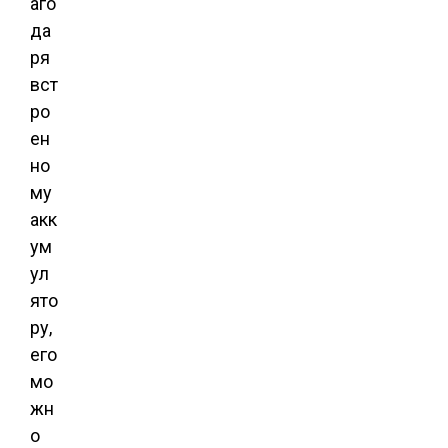
аго
да
ря
вст
ро
ен
но
му
акк
ум
ул
ято
ру,
его
мо
жн
о