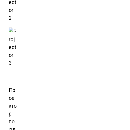
Пр
ое
кто
р
по
дд