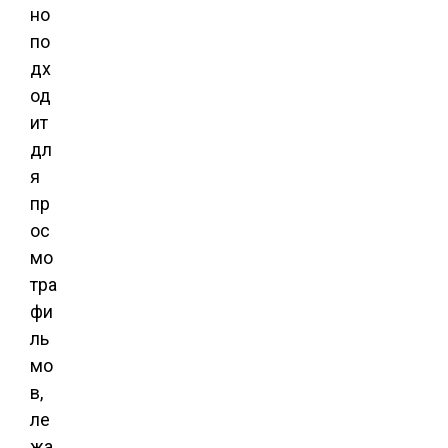
но
по
дх
од
ит
дл
я
пр
ос
мо
тра
фи
ль
мо
в,
ле
жа