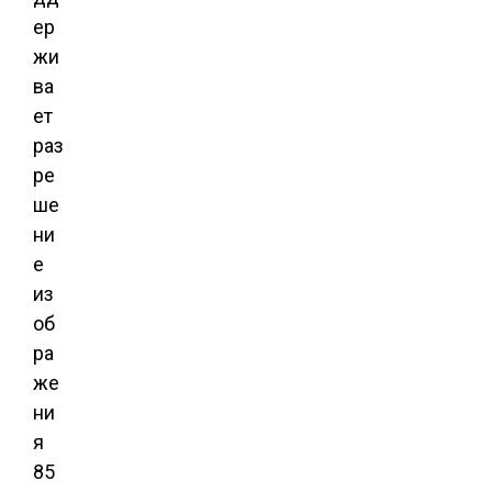
ер
жи
ва
ет
раз
ре
ше
ни
е
из
об
ра
же
ни
я
85