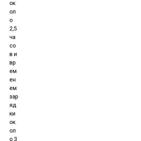
ок
ол
о
2,5
ча
со
в и
вр
ем
ен
ем
зар
яд
ки
ок
ол
о 3