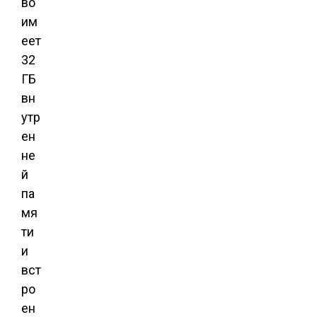
во
им
еет
32
ГБ
вн
утр
ен
не
й
па
мя
ти
и
вст
ро
ен