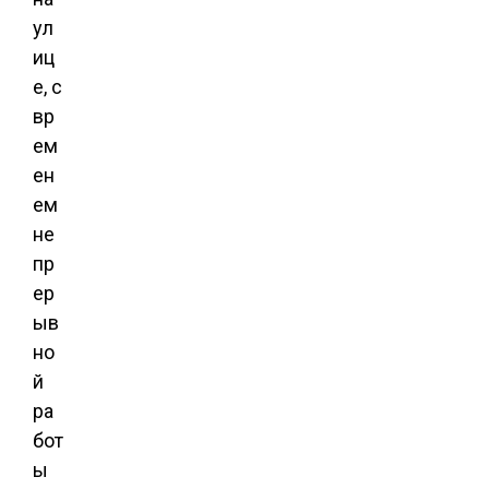
ул
иц
е, с
вр
ем
ен
ем
не
пр
ер
ыв
но
й
ра
бот
ы