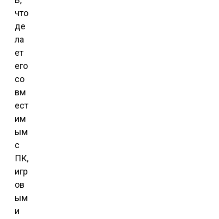
что
де
ла
ет
его
со
вм
ест
им
ым
с
ПК,
игр
ов
ым
и