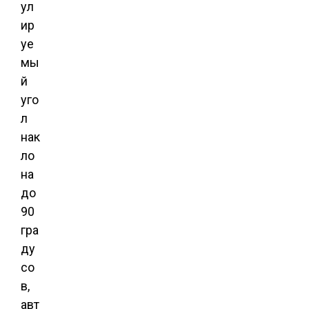
ул
ир
уе
мы
й
уго
л
нак
ло
на
до
90
гра
ду
со
в,
авт