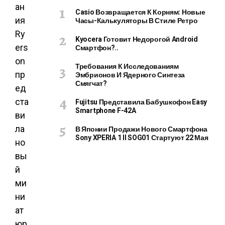
ан
Casio Возвращается К Корням: Новые
ия
Часы-Калькуляторы В Стиле Ретро
Ry
Kyocera Готовит Недорогой Android
ers
Смартфон?..
on
Требования К Исследованиям
пр
Эмбрионов И Ядерного Синтеза
Смягчат?
ед
ста
Fujitsu Представила Бабушкофон Easy
Smartphone F-42A
ви
ла
В Японии Продажи Нового Смартфона
Sony XPERIA 1 II SOG01 Стартуют 22 Мая
но
вы
й
ми
ни
ат
юр