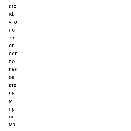
dro
id,
что
по
зв
ол
яет
по
льз
ов
ате
ля
м
пр
ос
ма