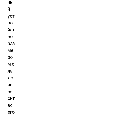
ны
й
уст
ро
йст
во
раз
ме
ро
м с
ла
до
нь
ве
сит
вс
его