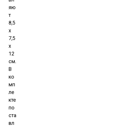
яю
т
8,5
х
7,5
х
12
см.
В
ко
мп
ле
кте
по
ста
вл