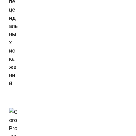
пе
це
ид
аль
ны
х
ис
ка
же
ни
й.