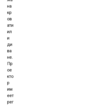
на
кр
ов
ати
ил
и
ди
ва
не.
Пр
ое
кто
р
им
еет
рег