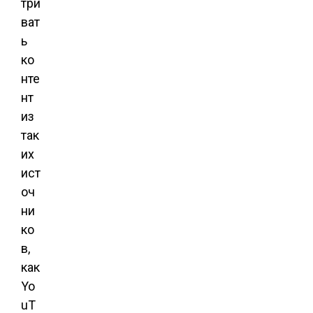
три
ват
ь
ко
нте
нт
из
так
их
ист
оч
ни
ко
в,
как
Yo
uT