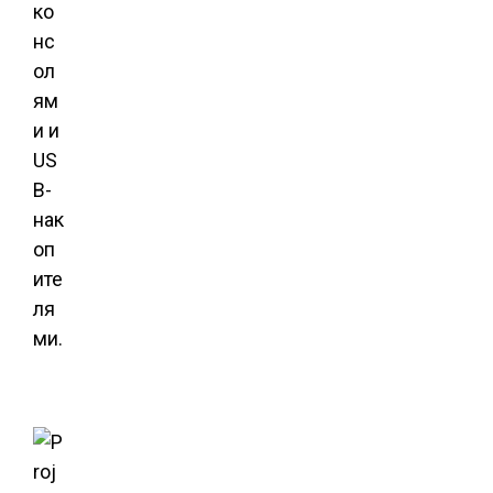
ко
нс
ол
ям
и и
US
B-
нак
оп
ите
ля
ми.