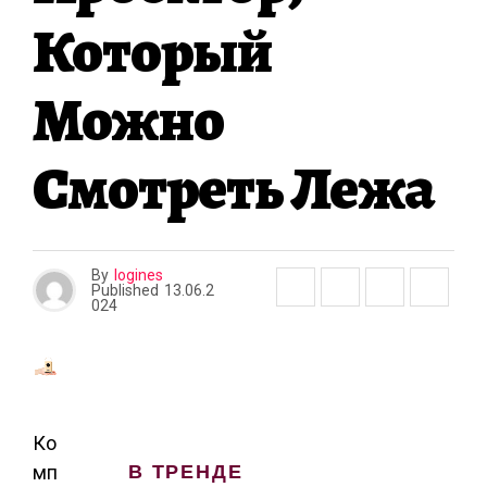
Который
Можно
Смотреть Лежа
By
logines
Published
13.06.2
024
Ко
В ТРЕНДЕ
мп