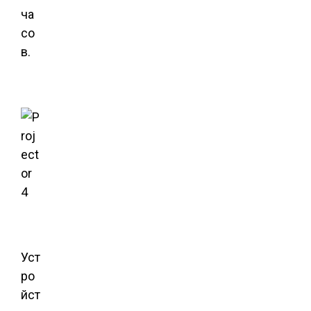
ча
со
в.
Уст
ро
йст