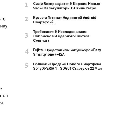
Casio Возвращается К Корням: Новые
Часы-Калькуляторы В Стиле Ретро
Kyocera Готовит Недорогой Android
ы с
Смартфон?..
нку.
Требования К Исследованиям
Эмбрионов И Ядерного Синтеза
Смягчат?
Fujitsu Представила Бабушкофон Easy
Smartphone F-42A
В Японии Продажи Нового Смартфона
Sony XPERIA 1 II SOG01 Стартуют 22 Мая
й
е
г на
ся