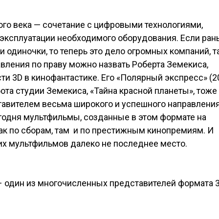
ого века — сочетание с цифровыми технологиями,
 эксплуатации необходимого оборудования. Если ран
одиночки, то теперь это дело огромных компаний, та
авления по праву можно назвать Роберта Земекиса,
и 3D в кинофантастике. Его «Полярный экспресс» (2
та студии Земекиса, «Тайна красной планеты», тоже
тавителем весьма широкого и успешного направления
годня мультфильмы, созданные в этом формате на
ак по сборам, там и по престижным кинопремиям. И
тих мультфильмов далеко не последнее место.
 – один из многочисленных представителей формата 