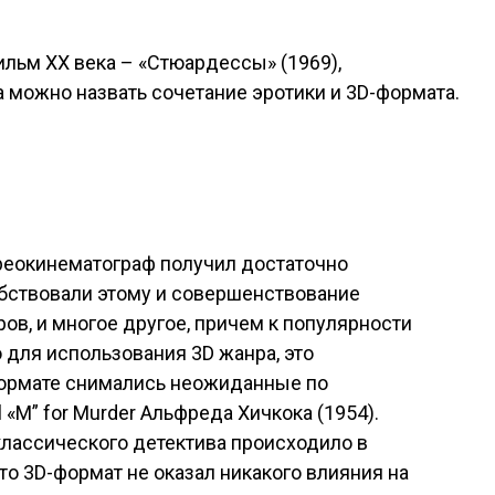
ьм XX века – «Стюардессы» (1969),
а можно назвать сочетание эротики и 3D-формата.
ереокинематограф получил достаточно
бствовали этому и совершенствование
тров, и многое другое, причем к популярности
 для использования 3D жанра, это
ормате снимались неожиданные по
 «M” for Murder Альфреда Хичкока (1954).
классического детектива происходило в
то 3D-формат не оказал никакого влияния на