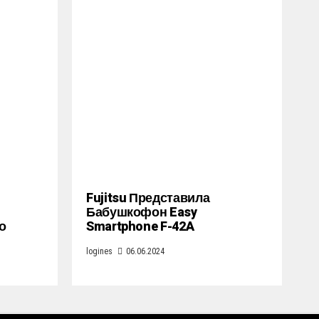
Fujitsu Представила
Бабушкофон Easy
о
Smartphone F-42A
logines
06.06.2024