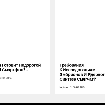
a Готовит Недорогой
Требования
d Смартфон?..
К Исследованиям
Эмбрионов И Ядерног
Синтеза Смягчат?
03.07.2024
logines
06.08.2024