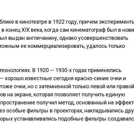
ике в кинотеатре в 1922 году, причем эксперимент
конец XIX века, когда сам кинематограф был в нови
 был выдан англичанину, однако усовершенствовать
зможным ее коммерциализировать, удалось только
технологиях. В 1920 — 1930-х годах применялись
— хорошо известные сегодня красно-синие очки и
оже очки, но с затемненной только левой или право
в на экране, которая позволяет получить единую
спространение получил метод, основанный на эффект
з особые фильтры в проекторах, накладывались дру
оторых устанавливались подобные фильтры создавал