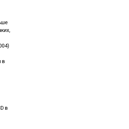
ьше
ких,
004)
 в
3D в