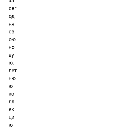
ал
сег
од
ня
св
ою
но
ву
ю,
лет
ню
ю
ко
лл
ек
ци
ю