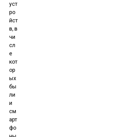
уст
ро
йст
в, в
чи
сл
е
кот
ор
ых
бы
ли
и
см
арт
фо
ны.