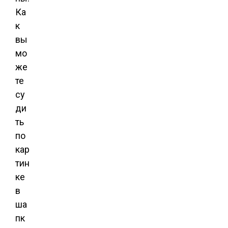
Ка
к
вы
мо
же
те
су
ди
ть
по
кар
тин
ке
в
ша
пк