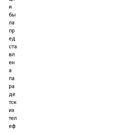
и
бы
ла
пр
ед
ста
вл
ен
а
па
ра
де
тск
их
тел
еф