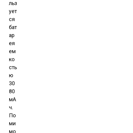
льз
ует
ся
бат
ар
ея
ем
ко
сть
ю
30
80
мА
ч.
По
ми
мо