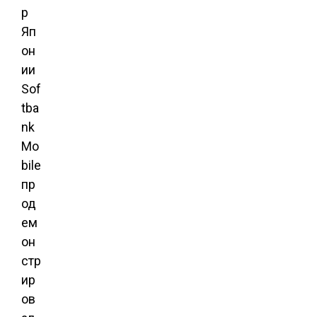
р
Яп
он
ии
Sof
tba
nk
Mo
bile
пр
од
ем
он
стр
ир
ов