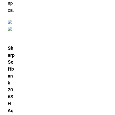
яр
ов.
Sh
arp
So
ftb
an
k
20
6S
H
Aq