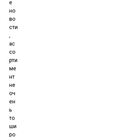
е
но
во
сти
,
ас
со
рти
ме
нт
не
оч
ен
ь
то
ши
ро