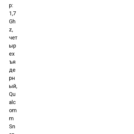
р:
1,7
Gh
z,
чет
ыр
ех
ъя
де
рн
ый,
Qu
alc
om
m
Sn