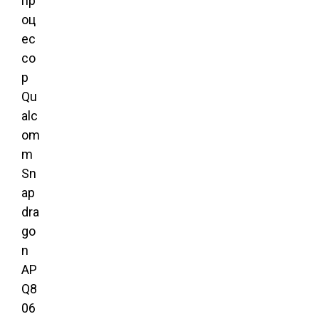
пр
оц
ес
со
р
Qu
alc
om
m
Sn
ap
dra
go
n
AP
Q8
06