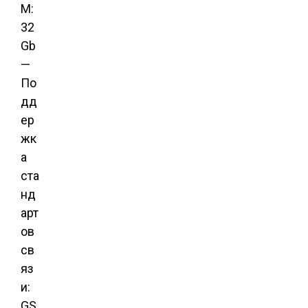
M:
32
Gb
—
По
дд
ер
жк
а
ста
нд
арт
ов
св
яз
и:
GS