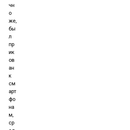
чн
о
же,
бы
л
пр
ик
ов
ан
к
см
арт
фо
на
м,
ср