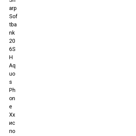
arp
Sof
tba
nk
20
6S
H
Aq
uo
s
Ph
on
e
Xx
ис
по