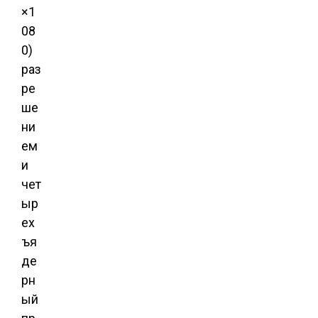
×1
08
0)
раз
ре
ше
ни
ем
и
чет
ыр
ех
ъя
де
рн
ый