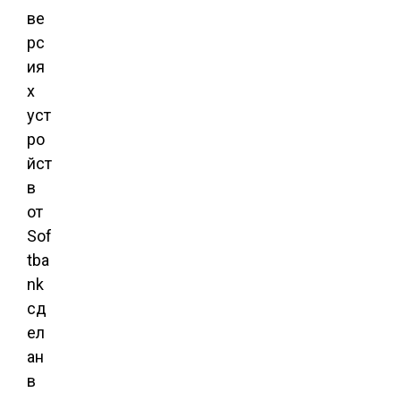
ве
рс
ия
х
уст
ро
йст
в
от
Sof
tba
nk
сд
ел
ан
в