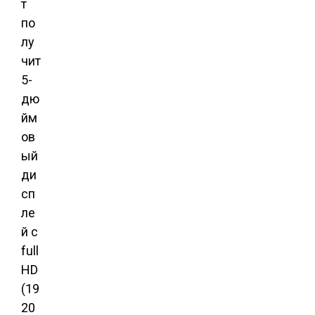
т
по
лу
чит
5-
дю
йм
ов
ый
ди
сп
ле
й с
full
HD
(19
20