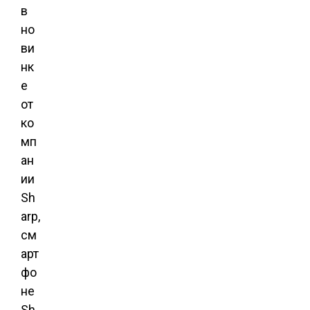
в
но
ви
нк
е
от
ко
мп
ан
ии
Sh
arp,
см
арт
фо
не
Sh