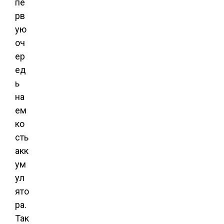
пе
рв
ую
оч
ер
ед
ь
на
ем
ко
сть
акк
ум
ул
ято
ра.
Так