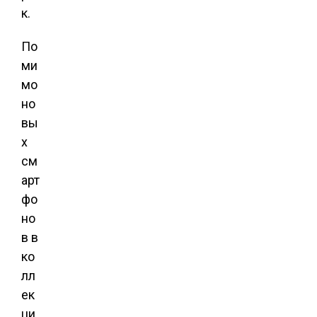
к.
По
ми
мо
но
вы
х
см
арт
фо
но
в в
ко
лл
ек
ци