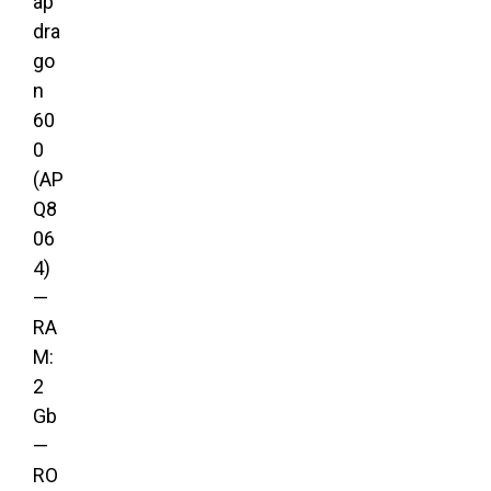
ap
dra
go
n
60
0
(AP
Q8
06
4)
—
RA
M:
2
Gb
—
RO