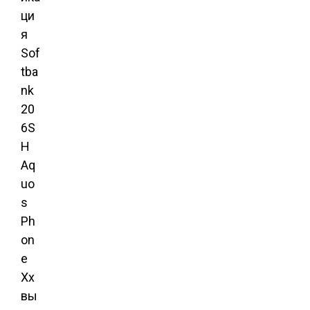
ци
я
Sof
tba
nk
20
6S
H
Aq
uo
s
Ph
on
e
Xx
вы