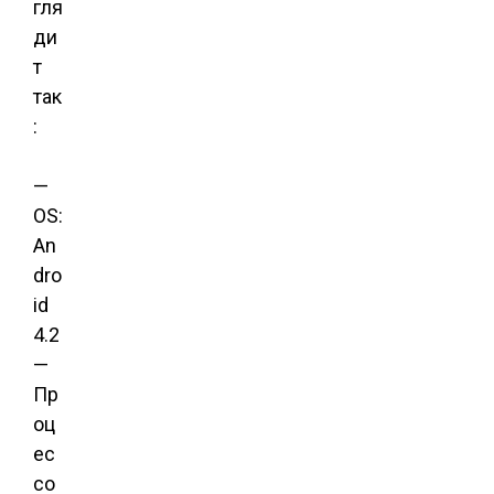
гля
ди
т
так
:
—
OS:
An
dro
id
4.2
—
Пр
оц
ес
со