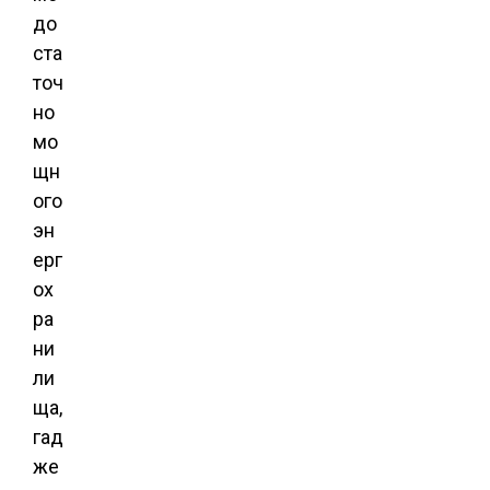
до
ста
точ
но
мо
щн
ого
эн
ерг
ох
ра
ни
ли
ща,
гад
же