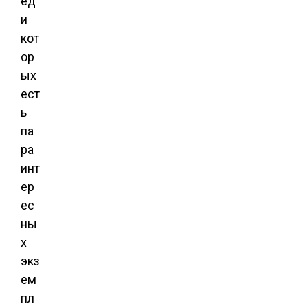
ед
и
кот
ор
ых
ест
ь
па
ра
инт
ер
ес
ны
х
экз
ем
пл