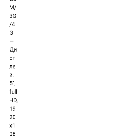
M/
3G
/4
G
—
Ди
сп
ле
й:
5″,
full
HD,
19
20
x1
08