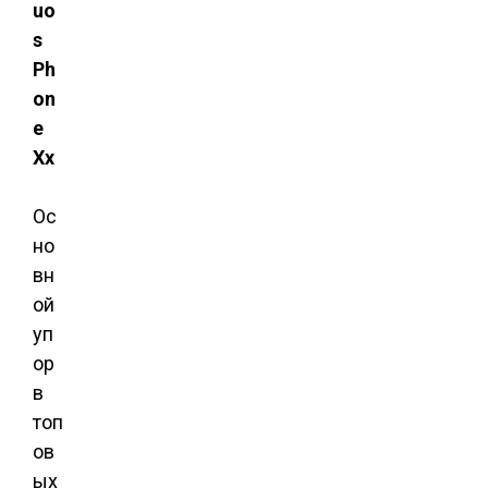
uo
s
Ph
on
e
Xx
Ос
но
вн
ой
уп
ор
в
топ
ов
ых