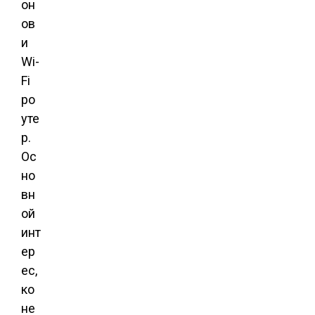
он
ов
и
Wi-
Fi
ро
уте
р.
Ос
но
вн
ой
инт
ер
ес,
ко
не