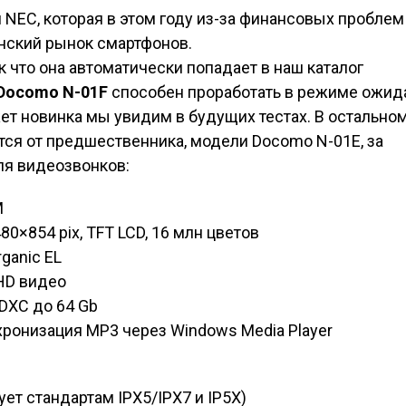
NEC, которая в этом году из-за финансовых проблем
нский рынок смартфонов.
к что она автоматически попадает в наш каталог
Docomo N-01F
способен проработать в режиме ожид
ет новинка мы увидим в будущих тестах. В остально
тся от предшественника, модели Docomo N-01E, за
ля видеозвонков:
M
80×854 pix, TFT LCD, 16 млн цветов
rganic EL
 HD видео
DXC до 64 Gb
ронизация MP3 через Windows Media Player
т стандартам IPX5/IPX7 и IP5X)