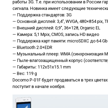
работы 3G. Т.е. при использовании в России г
сигнала. Новинка имеет следующие технически
— Поддержка стандартов: 3G
— Основной дисплей: 3,4″, WVGA, 480×854 pix, T
— Внешний дисплей: 0,9″, 36×128, Organic EL
— Камера: 5,1 Mpix, CMOS, запись HD видео
— Поддержка карт памяти: microSDXC до 64 Gb
— Bluetooth 2.0+EDR
— Музыкальный плеер: WMA (синхронизация MP
— Пыле-влагозащищенный корпус (соответствуе
— Габариты: 112x51x15.1 mm
— Вес: 119 g
Docomo P-01F будет продаваться в трех цветах
поступит в начале ноября.