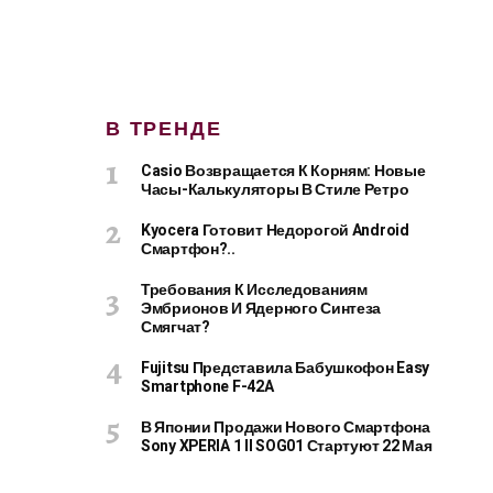
В ТРЕНДЕ
Casio Возвращается К Корням: Новые
Часы-Калькуляторы В Стиле Ретро
Kyocera Готовит Недорогой Android
Смартфон?..
Требования К Исследованиям
Эмбрионов И Ядерного Синтеза
Смягчат?
Fujitsu Представила Бабушкофон Easy
Smartphone F-42A
В Японии Продажи Нового Смартфона
Sony XPERIA 1 II SOG01 Стартуют 22 Мая