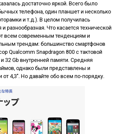
азалась достаточно яркой. Всего было
бычных телефона, один планшет и несколько
орамки и т.д.). В целом получилась
я и разнообразная. Что касается технической
ют всем современным тенденциям и
льным трендам: большинство смартфонов
р Qualcomm Snapdragon 800 с тактовой
й и 32 Gb внутренней памяти. Средняя
юймов, однако были представлены и
от 4,3″. Но давайте обо всем по-порядку.