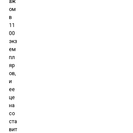
аж
ом
в
11
00
экз
ем
пл
яр
ов,
и
ее
це
на
со
ста
вит