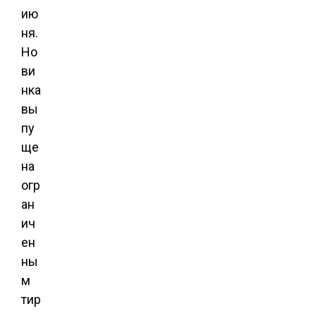
ию
ня.
Но
ви
нка
вы
пу
ще
на
огр
ан
ич
ен
ны
м
тир