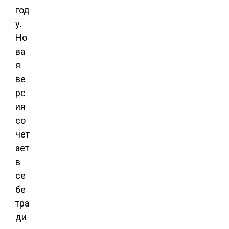
год
у.
Но
ва
я
ве
рс
ия
со
чет
ает
в
се
бе
тра
ди