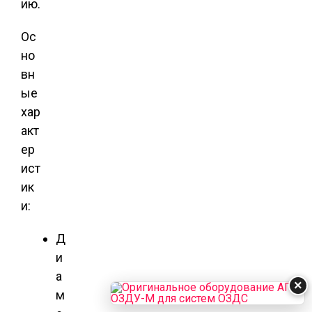
ию.
Ос
но
вн
ые
хар
акт
ер
ист
ик
и:
Д
и
а
×
м