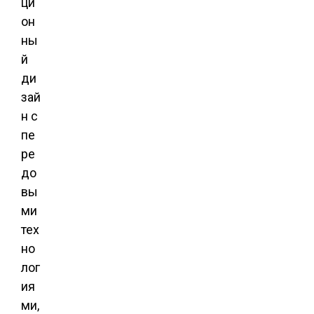
ци
он
ны
й
ди
зай
н с
пе
ре
до
вы
ми
тех
но
лог
ия
ми,