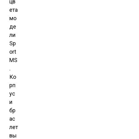
цв
ета
мо
де
ли
Sp
ort
MS
.
Ко
рп
ус
и
бр
ас
лет
вы