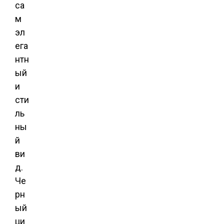
са
м
эл
ега
нтн
ый
и
сти
ль
ны
й
ви
д.
Че
рн
ый
ци