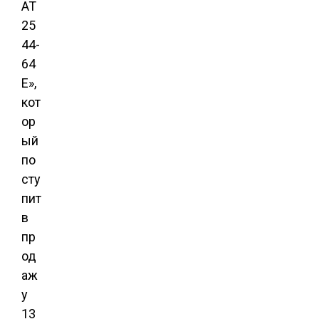
AT
25
44-
64
E»,
кот
ор
ый
по
сту
пит
в
пр
од
аж
у
13