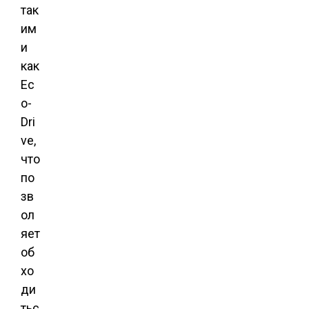
так
им
и
как
Ec
o-
Dri
ve,
что
по
зв
ол
яет
об
хо
ди
тьс