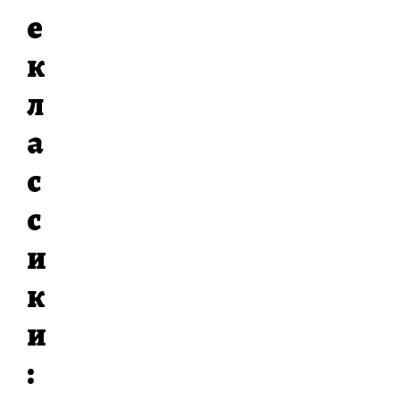
е
к
л
а
с
с
и
к
и
: