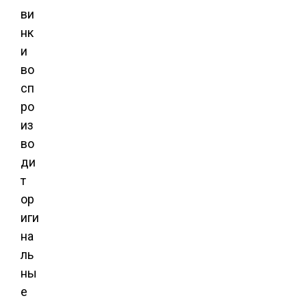
ви
нк
и
во
сп
ро
из
во
ди
т
ор
иги
на
ль
ны
е