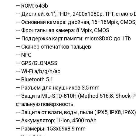
— ROM: 64Gb
— Дисплей: 6.1″, FHD+, 2400x1080p, TFT, стекло D
— Основная камера: двойная, 16+16Mpix, CMOS
— Фронтальная камера: 8 Mpix, CMOS
— Поддержка карт памяти: microSDXC до 1Tb
— Сканер отпечатков пальцев
— NFC
— GPS/GLONASS
— Wi-Fi a/b/g/n/ac
— Bluetooth 5.1
— Разъем для наушников 3,5 mm
— Защита MIL-STD-810H (Method 516.8: Shock-P
стальную поверхность
— Защита от влаги, воды, пыли (IPX5, IPX8, IP6X)
— Аккумулятор: Li-Ion, 4500 mAh
— Размеры: 153x69x8.9 mm