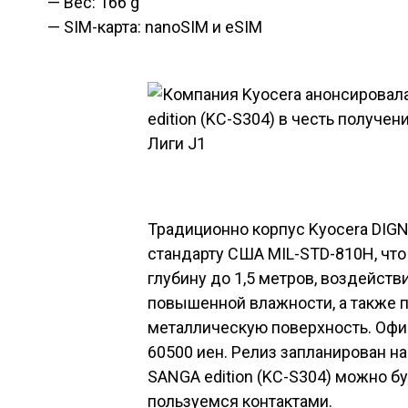
— Вес: 166 g
— SIM-карта: nanoSIM и eSIM
Традиционно корпус Kyocera DIG
стандарту США MIL-STD-810H, чт
глубину до 1,5 метров, воздейств
повышенной влажности, а также п
металлическую поверхность. Офи
60500 иен. Релиз запланирован н
SANGA edition
(KC-S304) можно буд
пользуемся
контактами
.