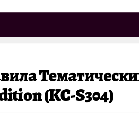
авила Тематическ
tion (KC-S304)