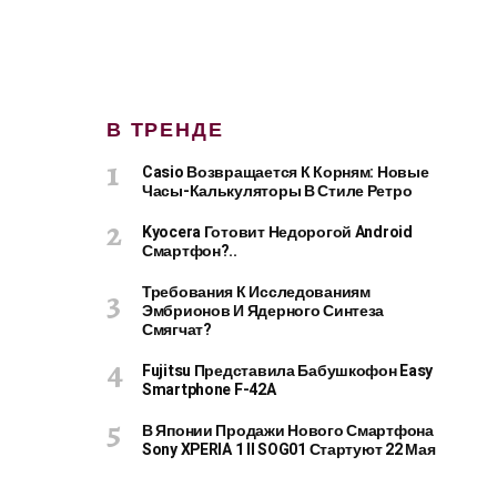
В ТРЕНДЕ
Casio Возвращается К Корням: Новые
Часы-Калькуляторы В Стиле Ретро
Kyocera Готовит Недорогой Android
Смартфон?..
Требования К Исследованиям
Эмбрионов И Ядерного Синтеза
Смягчат?
Fujitsu Представила Бабушкофон Easy
Smartphone F-42A
В Японии Продажи Нового Смартфона
Sony XPERIA 1 II SOG01 Стартуют 22 Мая