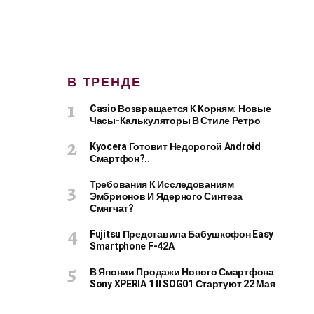
В ТРЕНДЕ
Casio Возвращается К Корням: Новые
Часы-Калькуляторы В Стиле Ретро
Kyocera Готовит Недорогой Android
Смартфон?..
Требования К Исследованиям
Эмбрионов И Ядерного Синтеза
Смягчат?
Fujitsu Представила Бабушкофон Easy
Smartphone F-42A
В Японии Продажи Нового Смартфона
Sony XPERIA 1 II SOG01 Стартуют 22 Мая