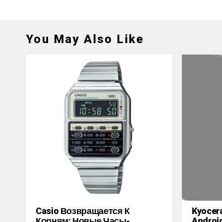
You May Also Like
Casio Возвращается К
Kyocer
Корням: Новые Часы-
Androi