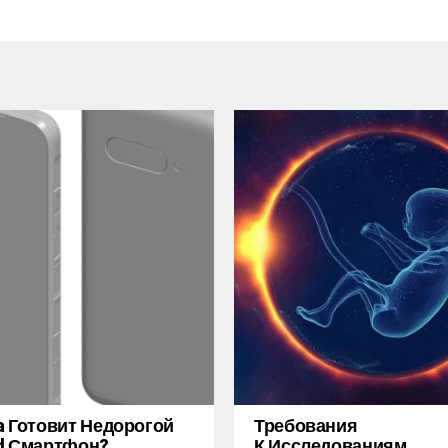
a Готовит Недорогой
Требования
d Смартфон?..
К Исследованиям