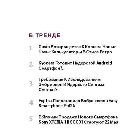
В ТРЕНДЕ
Casio Возвращается К Корням: Новые
Часы-Калькуляторы В Стиле Ретро
Kyocera Готовит Недорогой Android
Смартфон?..
Требования К Исследованиям
Эмбрионов И Ядерного Синтеза
Смягчат?
Fujitsu Представила Бабушкофон Easy
Smartphone F-42A
В Японии Продажи Нового Смартфона
Sony XPERIA 1 II SOG01 Стартуют 22 Мая