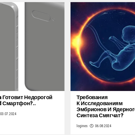
a Готовит Недорогой
Требования
d Смартфон?..
К Исследованиям
Эмбрионов И Ядерног
Синтеза Смягчат?
03.07.2024
logines
06.08.2024