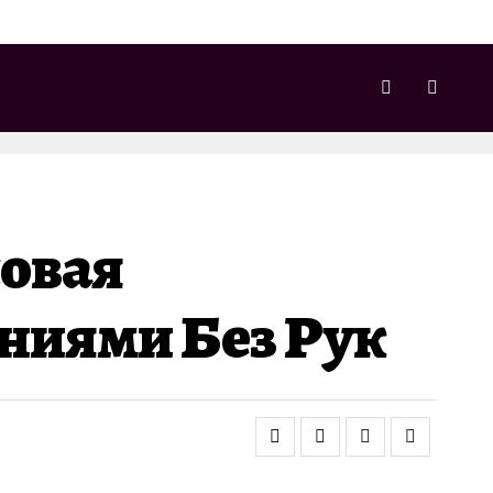
совая
ниями Без Рук