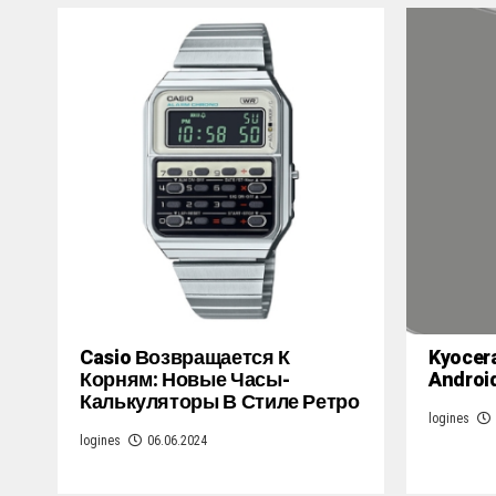
Casio Возвращается К
Kyocer
Корням: Новые Часы-
Androi
Калькуляторы В Стиле Ретро
logines
logines
06.06.2024