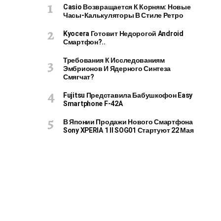
Casio Возвращается К Корням: Новые
Часы-Калькуляторы В Стиле Ретро
Kyocera Готовит Недорогой Android
Смартфон?..
Требования К Исследованиям
Эмбрионов И Ядерного Синтеза
Смягчат?
Fujitsu Представила Бабушкофон Easy
Smartphone F-42A
В Японии Продажи Нового Смартфона
Sony XPERIA 1 II SOG01 Стартуют 22 Мая