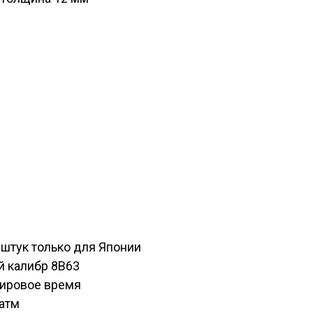
штук только для Японии
 калибр 8B63
ировое время
атм