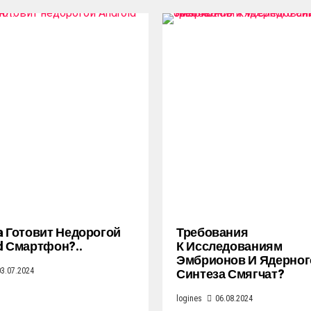
a Готовит Недорогой
Требования
d Смартфон?..
К Исследованиям
Эмбрионов И Ядерног
Синтеза Смягчат?
03.07.2024
logines
06.08.2024