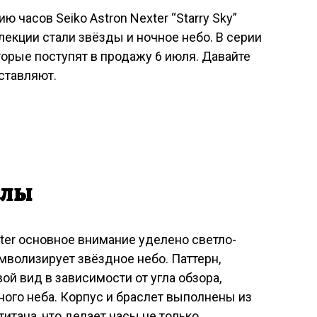
 часов Seiko Astron Nexter “Starry Sky”
лекции стали звёзды и ночное небо. В серии
орые поступят в продажу 6 июля. Давайте
ставляют.
алы
xter основное внимание уделено светло-
мволизирует звёздное небо. Паттерн,
й вид в зависимости от угла обзора,
ого неба. Корпус и браслет выполнены из
титана, что делает часы не только