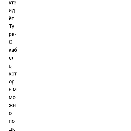
кте
ид
ёт
Ty
pe-
C
каб
ел
ь,
кот
ор
ым
мо
жн
о
по
дк