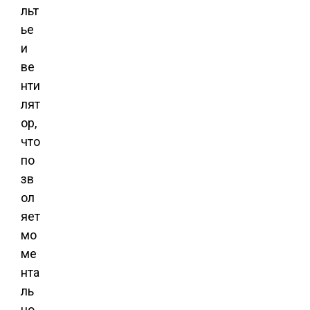
льт
ье
и
ве
нти
лят
ор,
что
по
зв
ол
яет
мо
ме
нта
ль
но