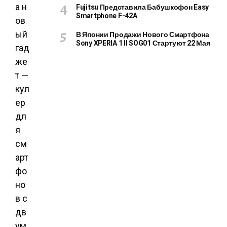
а н
Fujitsu Представила Бабушкофон Easy
Smartphone F-42A
ов
ый
В Японии Продажи Нового Смартфона
Sony XPERIA 1 II SOG01 Стартуют 22 Мая
гад
же
т —
кул
ер
дл
я
см
арт
фо
но
в с
дв
ум