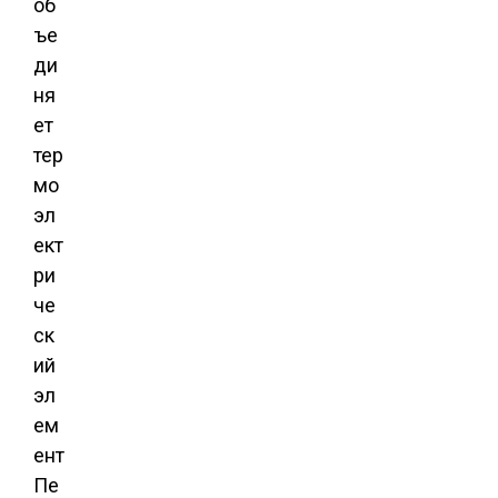
об
ъе
ди
ня
ет
тер
мо
эл
ект
ри
че
ск
ий
эл
ем
ент
Пе