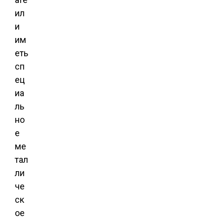
ил
и
им
еть
сп
ец
иа
ль
но
е
ме
тал
ли
че
ск
ое