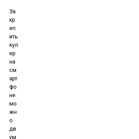
За
кр
еп
ить
кул
ер
на
см
арт
фо
не
мо
жн
о
дв
ум