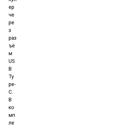
ер
че
ре
з
раз
ъё
м
US
B
Ty
pe-
C.
В
ко
мп
ле