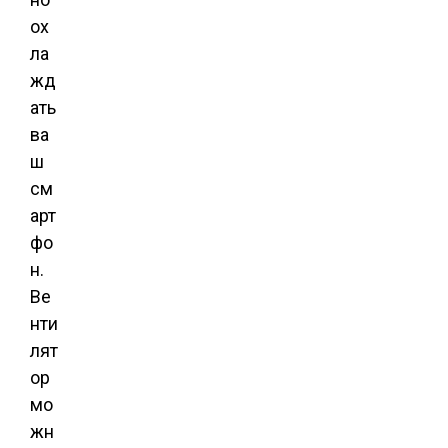
ох
ла
жд
ать
ва
ш
см
арт
фо
н.
Ве
нти
лят
ор
мо
жн