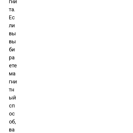
гни
та.
Ес
ли
вы
вы
би
ра
ете
ма
гни
тн
ый
сп
ос
об,
ва