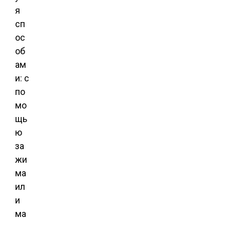
я
сп
ос
об
ам
и: с
по
мо
щь
ю
за
жи
ма
ил
и
ма