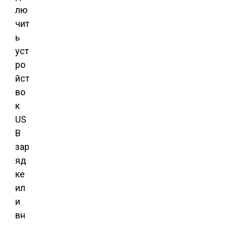
лю
чит
ь
уст
ро
йст
во
к
US
B
зар
яд
ке
ил
и
вн