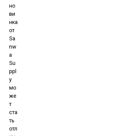
но
ви
нка
от
Sa
nw
a
Su
ppl
y
мо
же
т
ста
ть
отл