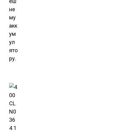
еш
не
му
акк
ум
ул
ято
ру.