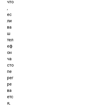
что
,
ес
ли
ва
ш
тел
еф
он
ча
сто
пе
рег
ре
ва
етс
я,