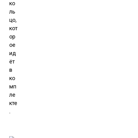
ко
ль
цо,
кот
ор
ое
ид
ёт
в
ко
мп
ле
кте
.