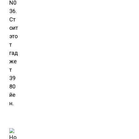
N0
36.
Ст
оит
это
т
гад
же
т
39
80
йе
н.