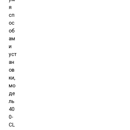
я
сп
ос
об
ам
и
уст
ан
ов
ки,
мо
де
ль
40
0-
CL