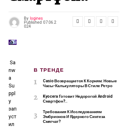
By
logines
Published
07.06.2
024
Sa
В ТРЕНДЕ
nw
a
Casio Возвращается К Корням: Новые
Su
Часы-Калькуляторы В Стиле Ретро
ppl
Kyocera Готовит Недорогой Android
y
Смартфон?..
зап
Требования К Исследованиям
уст
Эмбрионов И Ядерного Синтеза
Смягчат?
ил