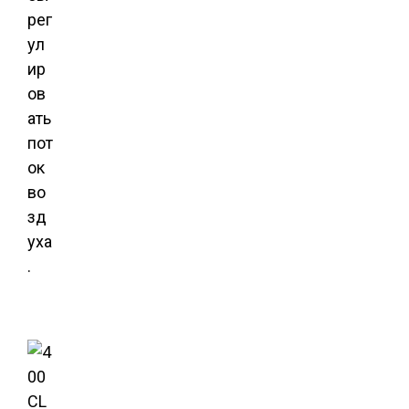
рег
ул
ир
ов
ать
пот
ок
во
зд
уха
.