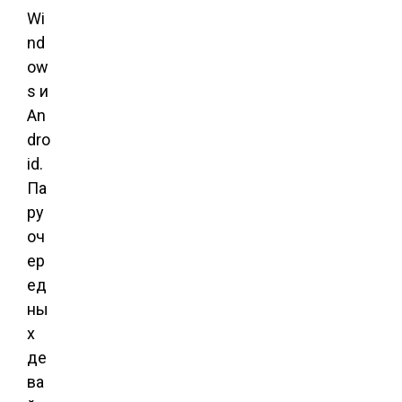
Wi
nd
ow
s и
An
dro
id.
Па
ру
оч
ер
ед
ны
х
де
ва