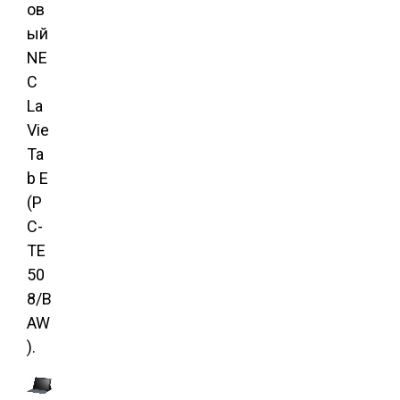
ов
ый
NE
C
La
Vie
Ta
b E
(P
C-
TE
50
8/B
AW
).