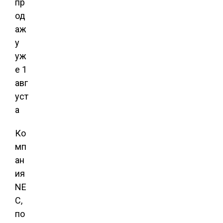
Ко
мп
ан
ия
NE
C,
по