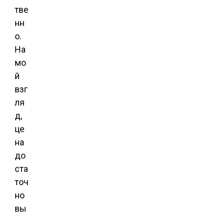
тве
нн
о.
На
мо
й
взг
ля
д,
це
на
до
ста
точ
но
вы