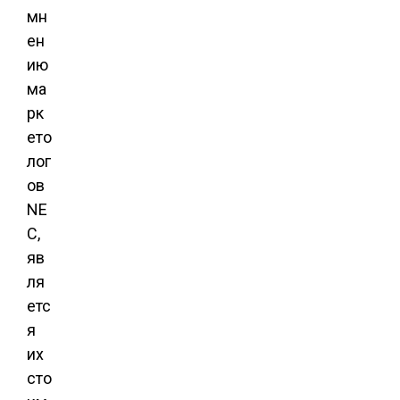
мн
ен
ию
ма
рк
ето
лог
ов
NE
C,
яв
ля
етс
я
их
сто