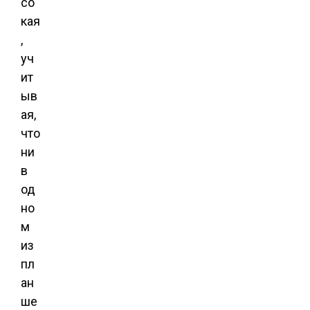
со
кая
,
уч
ит
ыв
ая,
что
ни
в
од
но
м
из
пл
ан
ше