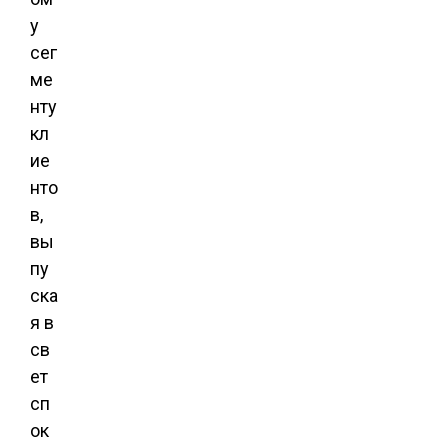
у
сег
ме
нту
кл
ие
нто
в,
вы
пу
ска
я в
св
ет
сп
ок