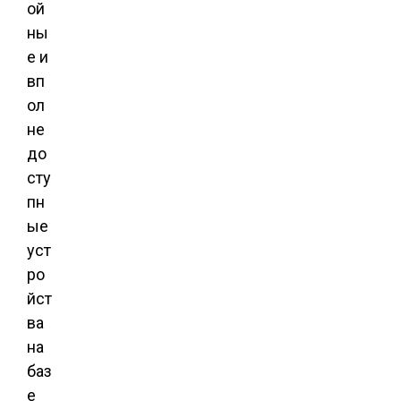
ой
ны
е и
вп
ол
не
до
сту
пн
ые
уст
ро
йст
ва
на
баз
е