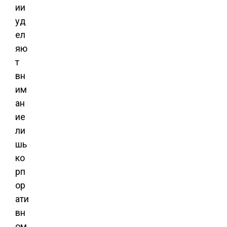
ии
уд
ел
яю
т
вн
им
ан
ие
ли
шь
ко
рп
ор
ати
вн
ом