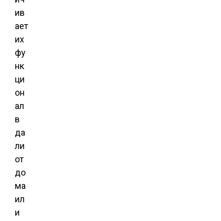
ив
ает
их
фу
нк
ци
он
ал
в
да
ли
от
до
ма
ил
и