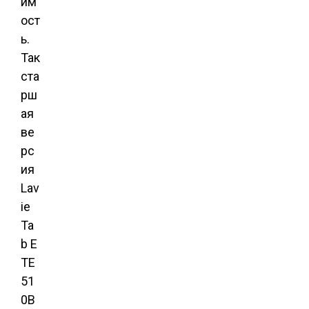
им
ост
ь.
Так
ста
рш
ая
ве
рс
ия
Lav
ie
Ta
b E
TE
51
0B