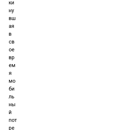
ки
ну
вш
ая
в
св
ое
вр
ем
я
мо
би
ль
ны
й
пот
ре