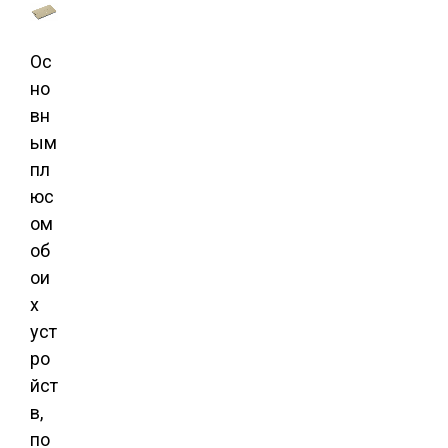
Ос
но
вн
ым
пл
юс
ом
об
ои
х
уст
ро
йст
в,
по