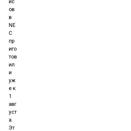
йс
ов
в
NE
C
пр
иго
тов
ил
и
уж
е к
1
авг
уст
а.
Эт