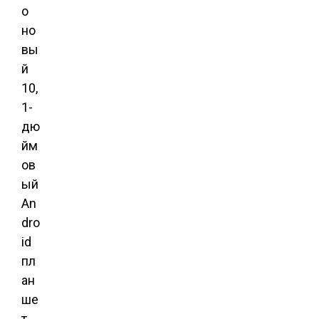
о
но
вы
й
10,
1-
дю
йм
ов
ый
An
dro
id
пл
ан
ше
т