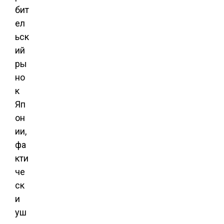
бит
ел
ьск
ий
ры
но
к
Яп
он
ии,
фа
кти
че
ск
и
уш