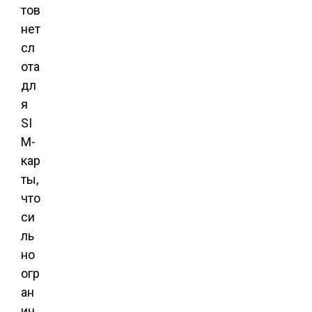
тов
нет
сл
ота
дл
я
SI
M-
кар
ты,
что
си
ль
но
огр
ан
ич