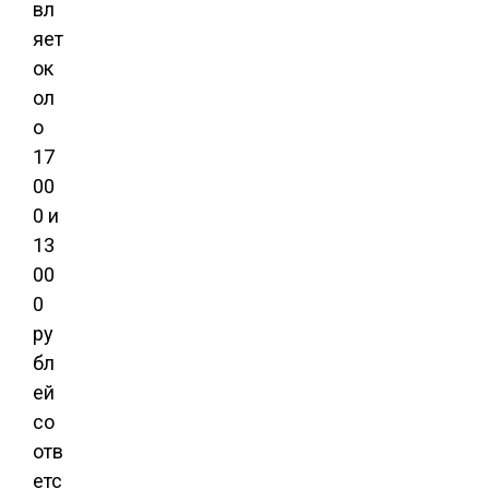
вл
яет
ок
ол
о
17
00
0 и
13
00
0
ру
бл
ей
со
отв
етс