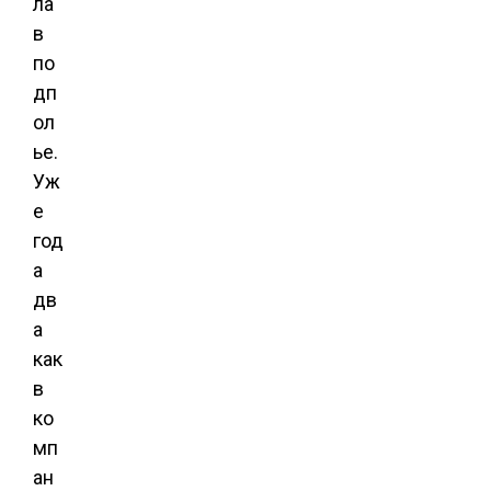
ла
в
по
дп
ол
ье.
Уж
е
год
а
дв
а
как
в
ко
мп
ан