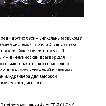
реди других своим уникальным звуком и
шей системой Tribrid 5 Driver с пятью
т высочайшее качество звука. В
10 мм динамический драйвер для
ных низких частот, один планарный
мм для низких искажений и плавных
три BA-драйвера для высокой
амического диапазона.