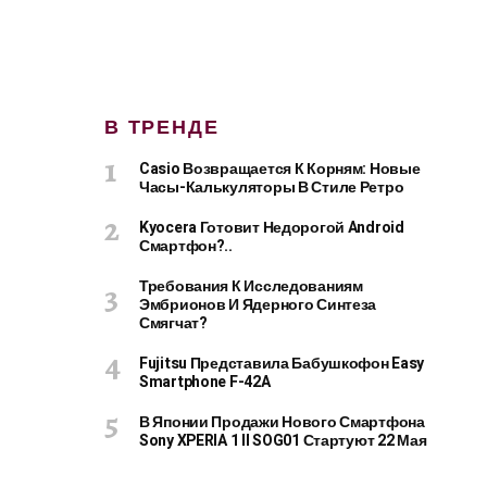
В ТРЕНДЕ
Casio Возвращается К Корням: Новые
Часы-Калькуляторы В Стиле Ретро
Kyocera Готовит Недорогой Android
Смартфон?..
Требования К Исследованиям
Эмбрионов И Ядерного Синтеза
Смягчат?
Fujitsu Представила Бабушкофон Easy
Smartphone F-42A
В Японии Продажи Нового Смартфона
Sony XPERIA 1 II SOG01 Стартуют 22 Мая